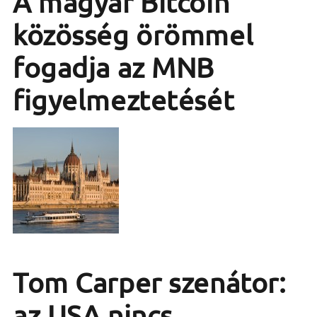
A magyar Bitcoin
közösség örömmel
fogadja az MNB
figyelmeztetését
Tom Carper szenátor:
az USA nincs