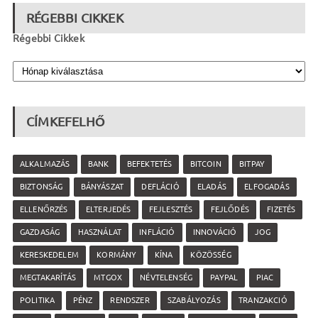
RÉGEBBI CIKKEK
Régebbi Cikkek
CÍMKEFELHŐ
ALKALMAZÁS
BANK
BEFEKTETÉS
BITCOIN
BITPAY
BIZTONSÁG
BÁNYÁSZAT
DEFLÁCIÓ
ELADÁS
ELFOGADÁS
ELLENŐRZÉS
ELTERJEDÉS
FEJLESZTÉS
FEJLŐDÉS
FIZETÉS
GAZDASÁG
HASZNÁLAT
INFLÁCIÓ
INNOVÁCIÓ
JOG
KERESKEDELEM
KORMÁNY
KÍNA
KÖZÖSSÉG
MEGTAKARÍTÁS
MTGOX
NÉVTELENSÉG
PAYPAL
PIAC
POLITIKA
PÉNZ
RENDSZER
SZABÁLYOZÁS
TRANZAKCIÓ