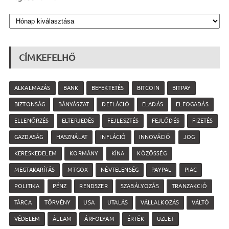
CÍMKEFELHŐ
ALKALMAZÁS
BANK
BEFEKTETÉS
BITCOIN
BITPAY
BIZTONSÁG
BÁNYÁSZAT
DEFLÁCIÓ
ELADÁS
ELFOGADÁS
ELLENŐRZÉS
ELTERJEDÉS
FEJLESZTÉS
FEJLŐDÉS
FIZETÉS
GAZDASÁG
HASZNÁLAT
INFLÁCIÓ
INNOVÁCIÓ
JOG
KERESKEDELEM
KORMÁNY
KÍNA
KÖZÖSSÉG
MEGTAKARÍTÁS
MTGOX
NÉVTELENSÉG
PAYPAL
PIAC
POLITIKA
PÉNZ
RENDSZER
SZABÁLYOZÁS
TRANZAKCIÓ
TÁRCA
TÖRVÉNY
USA
UTALÁS
VÁLLALKOZÁS
VÁLTÓ
VÉDELEM
ÁLLAM
ÁRFOLYAM
ÉRTÉK
ÜZLET