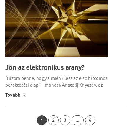
Jön az elektronikus arany?
“Bízom benne, hogy a miénk lesz az első bitcoinos
befektetési alap” – mondta Anatolij Knyazev, az
Tovább
1
2
3
…
6