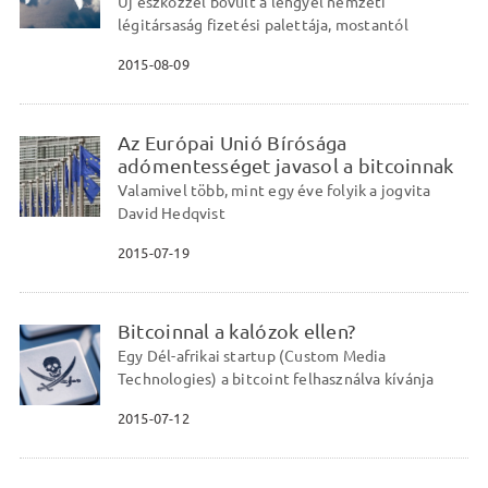
Új eszközzel bővült a lengyel nemzeti
légitársaság fizetési palettája, mostantól
2015-08-09
Az Európai Unió Bírósága
adómentességet javasol a bitcoinnak
Valamivel több, mint egy éve folyik a jogvita
David Hedqvist
2015-07-19
Bitcoinnal a kalózok ellen?
Egy Dél-afrikai startup (Custom Media
Technologies) a bitcoint felhasználva kívánja
2015-07-12