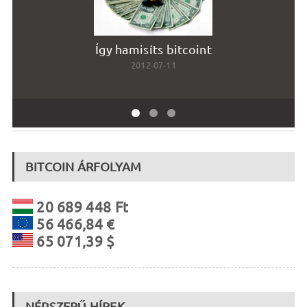
Így hamisíts bitcoint
2012-07-11
BITCOIN ÁRFOLYAM
20 689 448 Ft
56 466,84 €
65 071,39 $
NÉPSZERŰ HÍREK