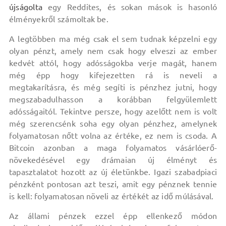
újságolta
egy Reddites, és sokan mások is hasonló
élményekről számoltak be.
A legtöbben ma még csak el sem tudnak képzelni egy
olyan pénzt, amely nem csak hogy elveszi az ember
kedvét attól, hogy adósságokba verje magát, hanem
még épp hogy kifejezetten rá is neveli a
megtakarításra, és még segíti is pénzhez jutni, hogy
megszabadulhasson a korábban felgyülemlett
adósságaitól. Tekintve persze, hogy azelőtt nem is volt
még szerencsénk soha egy olyan pénzhez, amelynek
folyamatosan nőtt volna az értéke, ez nem is csoda. A
Bitcoin azonban a maga folyamatos vásárlóerő-
növekedésével egy drámaian új élményt és
tapasztalatot hozott az új életünkbe. Igazi szabadpiaci
pénzként pontosan azt teszi, amit egy pénznek tennie
is kell: folyamatosan növeli az értékét az idő múlásával.
Az állami pénzek ezzel épp ellenkező módon