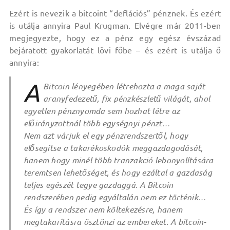
Ezért is nevezik a bitcoint “deflációs” pénznek. És ezért
is utálja annyira Paul Krugman. Elvégre már 2011-ben
megjegyezte, hogy ez a pénz egy egész évszázad
bejáratott gyakorlatát lövi főbe – és ezért is utálja ő
annyira:
A
Bitcoin lényegében létrehozta a maga saját
aranyfedezetű, fix pénzkészletű világát, ahol
egyetlen pénznyomda sem hozhat létre az
előirányzottnál több egységnyi pénzt…
Nem azt várjuk el egy pénzrendszertől, hogy
elősegítse a takarékoskodók meggazdagodását,
hanem hogy minél több tranzakció lebonyolítására
teremtsen lehetőséget, és hogy ezáltal a gazdaság
teljes egészét tegye gazdaggá. A Bitcoin
rendszerében pedig egyáltalán nem ez történik…
És így a rendszer nem költekezésre, hanem
megtakarításra ösztönzi az embereket. A bitcoin-