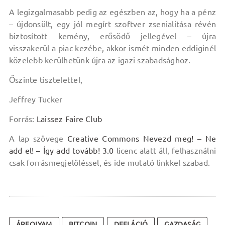
A legizgalmasabb pedig az egészben az, hogy ha a pénz
– újdonsült, egy jól megírt szoftver zsenialitása révén
biztosított kemény, erősödő jellegével – újra
visszakerül a piac kezébe, akkor ismét minden eddiginél
közelebb kerülhetünk újra az igazi szabadsághoz.
Őszinte tisztelettel,
Jeffrey Tucker
Forrás:
Laissez Faire Club
A lap szövege
Creative Commons Nevezd meg! – Ne
add el! – Így add tovább! 3.0
licenc alatt áll, felhasználni
csak forrásmegjelöléssel, és ide mutató linkkel szabad.
ÁRFOLYAM
BITCOIN
DEFLÁCIÓ
GAZDASÁG