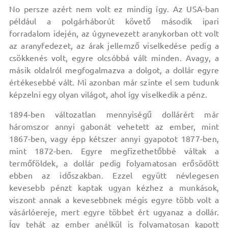
No persze azért nem volt ez mindig így. Az USA-ban
például a polgárháborút követő második ipari
forradalom idején, az úgynevezett aranykorban ott volt
az aranyfedezet, az árak jellemző viselkedése pedig a
csökkenés volt, egyre olcsóbbá vált minden. Avagy, a
másik oldalról megfogalmazva a dolgot, a dollár egyre
értékesebbé vált. Mi azonban már szinte el sem tudunk
képzelni egy olyan világot, ahol így viselkedik a pénz.
1894-ben változatlan mennyiségű dollárért már
háromszor annyi gabonát vehetett az ember, mint
1867-ben, vagy épp kétszer annyi gyapotot 1877-ben,
mint 1872-ben. Egyre megfizethetőbbé váltak a
termőföldek, a dollár pedig folyamatosan erősödött
ebben az időszakban. Ezzel együtt névlegesen
kevesebb pénzt kaptak ugyan kézhez a munkások,
viszont annak a kevesebbnek mégis egyre több volt a
vásárlóereje, mert egyre többet ért ugyanaz a dollár.
Így tehát az ember anélkül is folyamatosan kapott