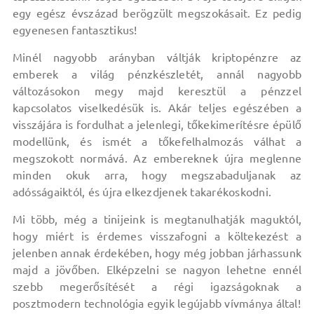
egy egész évszázad berögzült megszokásait. Ez pedig
egyenesen fantasztikus!
Minél nagyobb arányban váltják kriptopénzre az
emberek a világ pénzkészletét, annál nagyobb
változásokon megy majd keresztül a pénzzel
kapcsolatos viselkedésük is. Akár teljes egészében a
visszájára is fordulhat a jelenlegi, tőkekimerítésre épülő
modellünk, és ismét a tőkefelhalmozás válhat a
megszokott normává. Az embereknek újra meglenne
minden okuk arra, hogy megszabaduljanak az
adósságaiktól, és újra elkezdjenek takarékoskodni.
Mi több, még a tinijeink is megtanulhatják maguktól,
hogy miért is érdemes visszafogni a költekezést a
jelenben annak érdekében, hogy még jobban járhassunk
majd a jövőben. Elképzelni se nagyon lehetne ennél
szebb megerősítését a régi igazságoknak a
posztmodern technológia egyik legújabb vívmánya által!