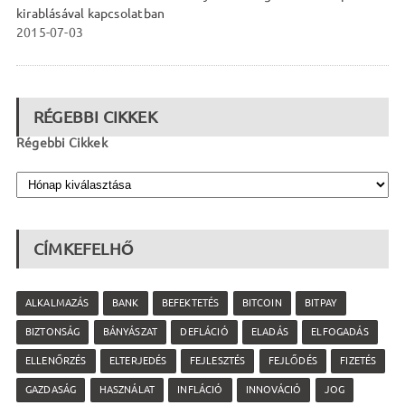
kirablásával kapcsolatban
2015-07-03
RÉGEBBI CIKKEK
Régebbi Cikkek
CÍMKEFELHŐ
ALKALMAZÁS
BANK
BEFEKTETÉS
BITCOIN
BITPAY
BIZTONSÁG
BÁNYÁSZAT
DEFLÁCIÓ
ELADÁS
ELFOGADÁS
ELLENŐRZÉS
ELTERJEDÉS
FEJLESZTÉS
FEJLŐDÉS
FIZETÉS
GAZDASÁG
HASZNÁLAT
INFLÁCIÓ
INNOVÁCIÓ
JOG