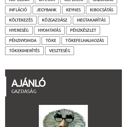
INFLÁCIÓ
JEGYBANK
KEYNES
KIBOCSÁTÁS
KÖLTEKEZÉS
KÖZGAZDÁSZ
MEGTAKARÍTÁS
NYERESÉG
NYOMTATÁS
PÉNZKÉSZLET
PÉNZNYOMDA
TŐKE
TŐKEFELHALMOZÁS
TŐKEKIMERÍTÉS
VESZTESÉG
AJÁNLÓ
GAZDASÁG