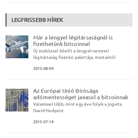
LEGFRISSEBB HÍREK
Már a lengyel légitársaságnál is
fizethetünk bitcoinnal
Új eszközzel bővült a lengyel nemzeti
légitársaság fizetési palettája, mostantól
2015-08-09
Az Európai Unió Bírósága
adómentességet javasol a bitcoinnak
Valamivel több, mint egy éve folyik a jogvita
David Hedqvist
2015-07-19