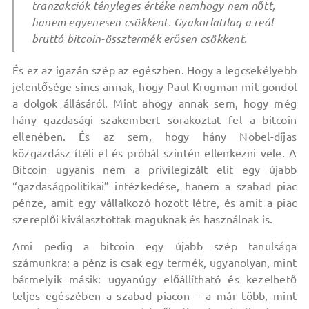
tranzakciók tényleges értéke nemhogy nem nőtt,
hanem egyenesen csökkent. Gyakorlatilag a reál
bruttó bitcoin-össztermék erősen csökkent.
És ez az igazán szép az egészben. Hogy a legcsekélyebb
jelentősége sincs annak, hogy Paul Krugman mit gondol
a dolgok állásáról. Mint ahogy annak sem, hogy még
hány gazdasági szakembert sorakoztat fel a bitcoin
ellenében. És az sem, hogy hány Nobel-díjas
közgazdász ítéli el és próbál szintén ellenkezni vele. A
Bitcoin ugyanis nem a privilegizált elit egy újabb
“gazdaságpolitikai” intézkedése, hanem a szabad piac
pénze, amit egy vállalkozó hozott létre, és amit a piac
szereplői kiválasztottak maguknak és használnak is.
Ami pedig a bitcoin egy újabb szép tanulsága
számunkra: a pénz is csak egy termék, ugyanolyan, mint
bármelyik másik: ugyanúgy előállítható és kezelhető
teljes egészében a szabad piacon – a már több, mint