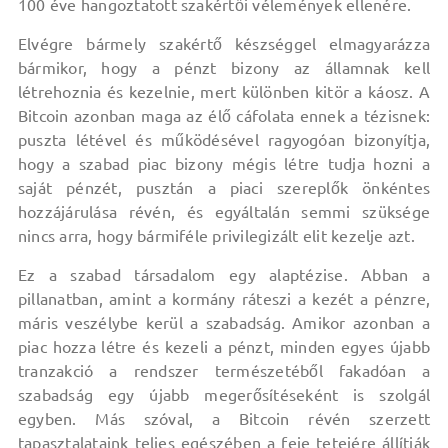
100 éve hangoztatott szakértői vélemények ellenére.
Elvégre bármely szakértő készséggel elmagyarázza
bármikor, hogy a pénzt bizony az államnak kell
létrehoznia és kezelnie, mert különben kitör a káosz. A
Bitcoin azonban maga az élő cáfolata ennek a tézisnek:
puszta létével és működésével ragyogóan bizonyítja,
hogy a szabad piac bizony mégis létre tudja hozni a
saját pénzét, pusztán a piaci szereplők önkéntes
hozzájárulása révén, és egyáltalán semmi szüksége
nincs arra, hogy bármiféle privilegizált elit kezelje azt.
Ez a szabad társadalom egy alaptézise. Abban a
pillanatban, amint a kormány ráteszi a kezét a pénzre,
máris veszélybe kerül a szabadság. Amikor azonban a
piac hozza létre és kezeli a pénzt, minden egyes újabb
tranzakció a rendszer természetéből fakadóan a
szabadság egy újabb megerősítéseként is szolgál
egyben. Más szóval, a Bitcoin révén szerzett
tapasztalataink teljes egészében a feje tetejére állítják