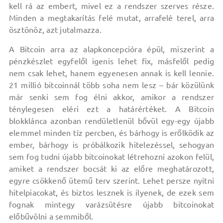
kell rá az embert, mivel ez a rendszer szerves része.
Minden a megtakarítás felé mutat, arrafelé terel, arra
ösztönöz, azt jutalmazza.
A Bitcoin arra az alapkoncepcióra épül, miszerint a
pénzkészlet egyfelől igenis lehet fix, másfelől pedig
nem csak lehet, hanem egyenesen annak is kell lennie.
21 millió bitcoinnál több soha nem lesz – bár közülünk
már senki sem fog élni akkor, amikor a rendszer
ténylegesen eléri ezt a határértéket. A Bitcoin
blokklánca azonban rendületlenül bővül egy-egy újabb
elemmel minden tíz percben, és bárhogy is erőlködik az
ember, bárhogy is próbálkozik hitelezéssel, sehogyan
sem fog tudni újabb bitcoinokat létrehozni azokon felül,
amiket a rendszer bocsát ki az előre meghatározott,
egyre csökkenő ütemű terv szerint. Lehet persze nyitni
hitelpiacokat, és biztos lesznek is ilyenek, de ezek sem
fognak mintegy varázsütésre újabb bitcoinokat
előbűvölni a semmiből.