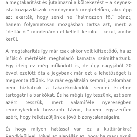
a megtakarítást és jutalmazni a költekezést – a Keynes-
ista közgazdászok reményeinek megfelelően, akik épp
azt akarták, hogy senki ne “halmozzon föl” pénzt,
hanem folyamatosan mozgásban tartsa azt, mert a
“deflációt” mindenáron el kellett kerülni – kerül, amibe
kerül.
A megtakarítás így már csak akkor volt kifizetődő, ha az
infláció mértékét meghaladó kamatra számíthattunk.
Egy ideig ez még működött is, de úgy nagyjából 20
évvel ezelőtt óta a jegybank már ezt a lehetőséget is
megvonta tőlünk. Ma már egyáltalán semmi jutalomban
nem bízhatnak a takarékoskodók, semmi értelme
tartogatni a bankókat. És ha mégis így teszünk, azt sem
azért tesszük, mert valamiféle nyereségben
reménykedünk hosszabb távon, hanem egyszerűen
azért, hogy felkészüljünk a jövő bizonytalanságaira.
És hogy milyen hatással van ez a kultúránkra?
Rendkívülivel. Mivel az alapállás az, hogy ha magunknál