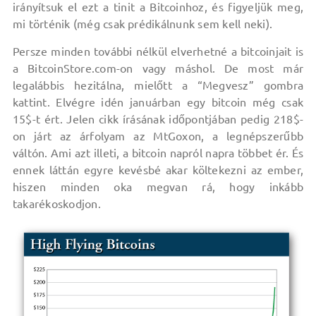
irányítsuk el ezt a tinit a Bitcoinhoz, és figyeljük meg,
mi történik (még csak prédikálnunk sem kell neki).
Persze minden további nélkül elverhetné a bitcoinjait is
a BitcoinStore.com-on vagy máshol. De most már
legalábbis hezitálna, mielőtt a “Megvesz” gombra
kattint. Elvégre idén januárban egy bitcoin még csak
15$-t ért. Jelen cikk írásának időpontjában pedig 218$-
on járt az árfolyam az MtGoxon, a legnépszerűbb
váltón. Ami azt illeti, a bitcoin napról napra többet ér. És
ennek láttán egyre kevésbé akar költekezni az ember,
hiszen minden oka megvan rá, hogy inkább
takarékoskodjon.