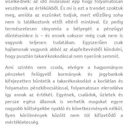
viselkednek: az idő múlásával épp hogy folyamatosan
veszítenek az értékükből. És mi is ezt a trendet szoktuk
meg, amióta az eszünket tudjuk, mert előzőleg soha
nem is találkoztunk ettől eltérő mintával. Ez pedig
természetesen rányomta a bélyegét a pénzügyi
döntéseinkre is – és ennek sokszor még csak nem is
vagyunk teljesen tudatában. Egyszerűen csak
hajlamosak vagyunk abból az alapfeltevésből kiindulni,
hogy pusztán takarékoskodással nem nyerünk semmit.
Ami szintén nem csoda, elvégre a hagyományos
pénzeket felügyelő kormányok és jegybankok
kifejezetten büntetik a takarékoskodást a korlátlan és
folyamatos pénzkibocsátással, folyamatosan elerodálva
így annak az értékét. Egyének, családok, üzletek és
persze egész államok is verhetik magukat egyre
nagyobb költségekbe nyakló és következmények nélkül.
Ilyen körülmények között nem túl kifizetődő a
mértékletesség.