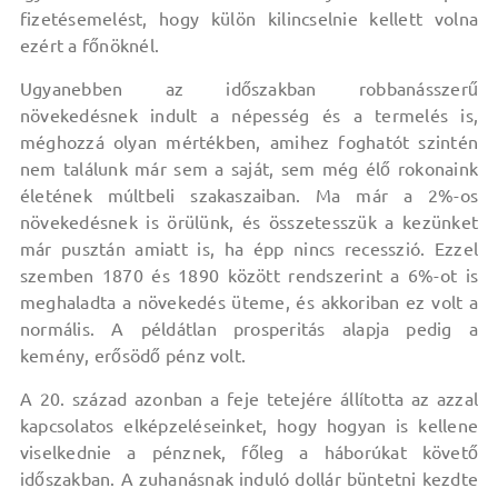
fizetésemelést, hogy külön kilincselnie kellett volna
ezért a főnöknél.
Ugyanebben az időszakban robbanásszerű
növekedésnek indult a népesség és a termelés is,
méghozzá olyan mértékben, amihez foghatót szintén
nem találunk már sem a saját, sem még élő rokonaink
életének múltbeli szakaszaiban. Ma már a 2%-os
növekedésnek is örülünk, és összetesszük a kezünket
már pusztán amiatt is, ha épp nincs recesszió. Ezzel
szemben 1870 és 1890 között rendszerint a 6%-ot is
meghaladta a növekedés üteme, és akkoriban ez volt a
normális. A példátlan prosperitás alapja pedig a
kemény, erősödő pénz volt.
A 20. század azonban a feje tetejére állította az azzal
kapcsolatos elképzeléseinket, hogy hogyan is kellene
viselkednie a pénznek, főleg a háborúkat követő
időszakban. A zuhanásnak induló dollár büntetni kezdte