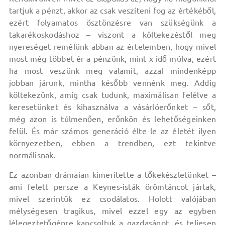
tartjuk a pénzt, akkor az csak veszíteni fog az értékéből,
ezért folyamatos ösztönzésre van szükségünk a
takarékoskodáshoz – viszont a költekezéstől meg
nyereséget remélünk abban az értelemben, hogy mivel
most még többet ér a pénzünk, mint x idő múlva, ezért
ha most veszünk meg valamit, azzal mindenképp
jobban járunk, mintha később vennénk meg. Addig
költekezünk, amíg csak tudunk, maximálisan felélve a
keresetünket és kihasználva a vásárlóerőnket – sőt,
még azon is túlmenően, erőnkön és lehetőségeinken
felül. És már számos generáció élte le az életét ilyen
környezetben, ebben a trendben, ezt tekintve
normálisnak.
Ez azonban drámaian kimerítette a tőkekészletünket –
ami felett persze a Keynes-isták örömtáncot jártak,
mivel szerintük ez csodálatos. Holott valójában
mélységesen tragikus, mivel ezzel egy az egyben
lélegeztetőgépre kapcsoltuk a gazdaságot, és teljesen