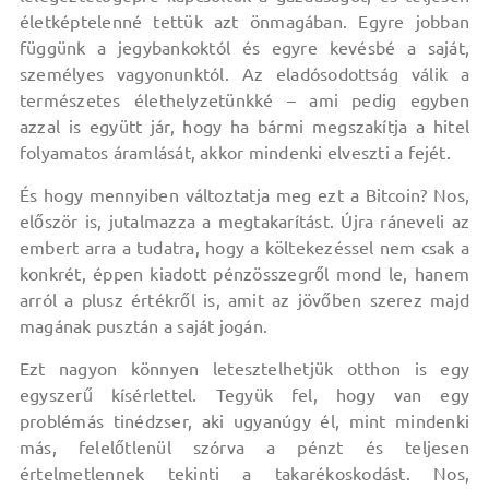
életképtelenné tettük azt önmagában. Egyre jobban
függünk a jegybankoktól és egyre kevésbé a saját,
személyes vagyonunktól. Az eladósodottság válik a
természetes élethelyzetünkké – ami pedig egyben
azzal is együtt jár, hogy ha bármi megszakítja a hitel
folyamatos áramlását, akkor mindenki elveszti a fejét.
És hogy mennyiben változtatja meg ezt a Bitcoin? Nos,
először is, jutalmazza a megtakarítást. Újra ráneveli az
embert arra a tudatra, hogy a költekezéssel nem csak a
konkrét, éppen kiadott pénzösszegről mond le, hanem
arról a plusz értékről is, amit az jövőben szerez majd
magának pusztán a saját jogán.
Ezt nagyon könnyen letesztelhetjük otthon is egy
egyszerű kísérlettel. Tegyük fel, hogy van egy
problémás tinédzser, aki ugyanúgy él, mint mindenki
más, felelőtlenül szórva a pénzt és teljesen
értelmetlennek tekinti a takarékoskodást. Nos,