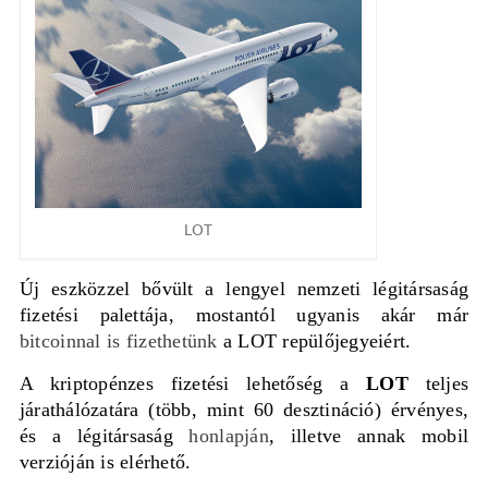
LOT
Új eszközzel bővült a lengyel nemzeti légitársaság
fizetési palettája, mostantól ugyanis akár már
bitcoinnal is fizethetünk
a LOT repülőjegyeiért.
A kriptopénzes fizetési lehetőség a
LOT
teljes
járathálózatára (több, mint 60 desztináció) érvényes,
és a légitársaság
honlapján
, illetve annak mobil
verzióján is elérhető.