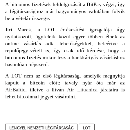
A bitcoinos fizetések feldolgozását a BitPay végzi, így
a légitársasághoz már hagyományos valutában folyik
be a vételár összege.
Jiri Marek, a LOT értékesítési igazgatója úgy
nyilatkozott, ügyfeleik közül egyre többen élnek az
online vásárlás adta lehetőségekkel, beleértve a
repülőjegy-vételt is, így csak idő kérdése, hogy a
bitcoinos fizetés mikor lesz a bankkártyás vásárláshoz
hasonlóan népszerű.
A LOT nem az első légitársaság, amelyik megnyitja
kapuit a bitcoin előtt; tavaly nyár óta már az
AirBaltic
, illetve a litván
Air Lituanica
járataira is
lehet bitcoinnal jegyet vásárolni.
LENGYEL NEMZETI LÉGITÁRSASÁG
LOT