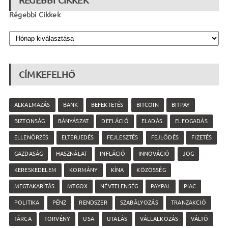
RÉGEBBI CIKKEK
Régebbi Cikkek
CÍMKEFELHŐ
ALKALMAZÁS
BANK
BEFEKTETÉS
BITCOIN
BITPAY
BIZTONSÁG
BÁNYÁSZAT
DEFLÁCIÓ
ELADÁS
ELFOGADÁS
ELLENŐRZÉS
ELTERJEDÉS
FEJLESZTÉS
FEJLŐDÉS
FIZETÉS
GAZDASÁG
HASZNÁLAT
INFLÁCIÓ
INNOVÁCIÓ
JOG
KERESKEDELEM
KORMÁNY
KÍNA
KÖZÖSSÉG
MEGTAKARÍTÁS
MTGOX
NÉVTELENSÉG
PAYPAL
PIAC
POLITIKA
PÉNZ
RENDSZER
SZABÁLYOZÁS
TRANZAKCIÓ
TÁRCA
TÖRVÉNY
USA
UTALÁS
VÁLLALKOZÁS
VÁLTÓ