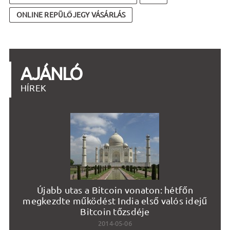
ONLINE REPÜLŐJEGY VÁSÁRLÁS
AJÁNLÓ
HÍREK
Újabb utas a Bitcoin vonaton: hétfőn
V
megkezdte működést India első valós idejű
Bitcoin tőzsdéje
2014-05-06