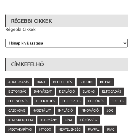
RÉGEBBI CIKKEK
Régebbi Cikkek
CÍMKEFELHŐ
ALKALMAZÁS
BANK
BEFEKTETÉS
BITCOIN
BITPAY
BIZTONSÁG
BÁNYÁSZAT
DEFLÁCIÓ
ELADÁS
ELFOGADÁS
ELLENŐRZÉS
ELTERJEDÉS
FEJLESZTÉS
FEJLŐDÉS
FIZETÉS
GAZDASÁG
HASZNÁLAT
INFLÁCIÓ
INNOVÁCIÓ
JOG
KERESKEDELEM
KORMÁNY
KÍNA
KÖZÖSSÉG
MEGTAKARÍTÁS
MTGOX
NÉVTELENSÉG
PAYPAL
PIAC