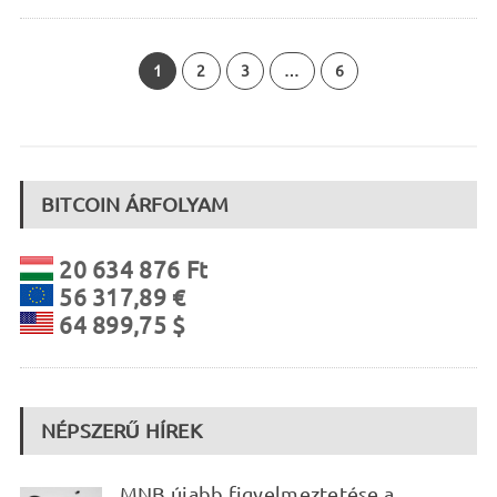
1
2
3
…
6
BITCOIN ÁRFOLYAM
20 634 876 Ft
56 317,89 €
64 899,75 $
NÉPSZERŰ HÍREK
MNB újabb figyelmeztetése a