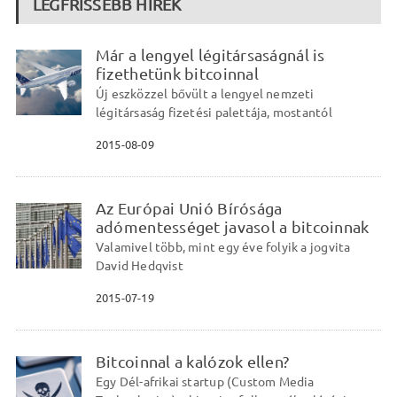
LEGFRISSEBB HÍREK
Már a lengyel légitársaságnál is
fizethetünk bitcoinnal
Új eszközzel bővült a lengyel nemzeti
légitársaság fizetési palettája, mostantól
2015-08-09
Az Európai Unió Bírósága
adómentességet javasol a bitcoinnak
Valamivel több, mint egy éve folyik a jogvita
David Hedqvist
2015-07-19
Bitcoinnal a kalózok ellen?
Egy Dél-afrikai startup (Custom Media