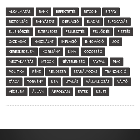
ALKALMAZÁS
BANK
BEFEKTETÉS
BITCOIN
BITPAY
BIZTONSÁG
BÁNYÁSZAT
DEFLÁCIÓ
ELADÁS
ELFOGADÁS
ELLENŐRZÉS
ELTERJEDÉS
FEJLESZTÉS
FEJLŐDÉS
FIZETÉS
GAZDASÁG
HASZNÁLAT
INFLÁCIÓ
INNOVÁCIÓ
JOG
KERESKEDELEM
KORMÁNY
KÍNA
KÖZÖSSÉG
MEGTAKARÍTÁS
MTGOX
NÉVTELENSÉG
PAYPAL
PIAC
POLITIKA
PÉNZ
RENDSZER
SZABÁLYOZÁS
TRANZAKCIÓ
TÁRCA
TÖRVÉNY
USA
UTALÁS
VÁLLALKOZÁS
VÁLTÓ
VÉDELEM
ÁLLAM
ÁRFOLYAM
ÉRTÉK
ÜZLET