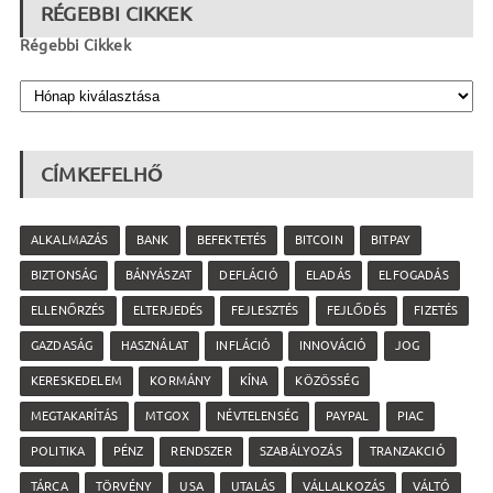
RÉGEBBI CIKKEK
Régebbi Cikkek
CÍMKEFELHŐ
ALKALMAZÁS
BANK
BEFEKTETÉS
BITCOIN
BITPAY
BIZTONSÁG
BÁNYÁSZAT
DEFLÁCIÓ
ELADÁS
ELFOGADÁS
ELLENŐRZÉS
ELTERJEDÉS
FEJLESZTÉS
FEJLŐDÉS
FIZETÉS
GAZDASÁG
HASZNÁLAT
INFLÁCIÓ
INNOVÁCIÓ
JOG
KERESKEDELEM
KORMÁNY
KÍNA
KÖZÖSSÉG
MEGTAKARÍTÁS
MTGOX
NÉVTELENSÉG
PAYPAL
PIAC
POLITIKA
PÉNZ
RENDSZER
SZABÁLYOZÁS
TRANZAKCIÓ
TÁRCA
TÖRVÉNY
USA
UTALÁS
VÁLLALKOZÁS
VÁLTÓ