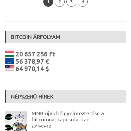
1
2
3
4
BITCOIN ÁRFOLYAM
20 657 256 Ft
56 378,97 €
64 970,14 $
NÉPSZERŰ HÍREK
MNB újabb figyelmeztetése a
bitcoinnal kapcsolatban
2014-09-12