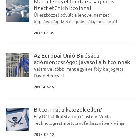
Már a lengyel légitársaságnál is
fizethetünk bitcoinnal
Új eszközzel bővült a lengyel nemzeti
légitársaság fizetési palettája, mostantól
2015-08-09
Az Európai Unió Bírósága
adómentességet javasol a bitcoinnak
Valamivel több, mint egy éve folyik a jogvita
David Hedqvist
2015-07-19
Bitcoinnal a kalózok ellen?
Egy Dél-afrikai startup (Custom Media
Technologies) a bitcoint felhasználva kívánja
2015-07-12