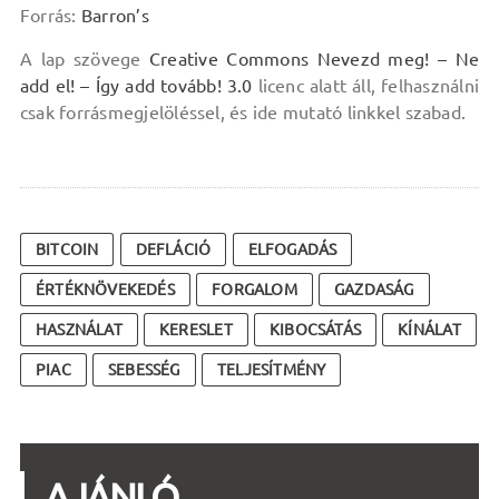
Forrás:
Barron’s
A lap szövege
Creative Commons Nevezd meg! – Ne
add el! – Így add tovább! 3.0
licenc alatt áll, felhasználni
csak forrásmegjelöléssel, és ide mutató linkkel szabad.
BITCOIN
DEFLÁCIÓ
ELFOGADÁS
ÉRTÉKNÖVEKEDÉS
FORGALOM
GAZDASÁG
HASZNÁLAT
KERESLET
KIBOCSÁTÁS
KÍNÁLAT
PIAC
SEBESSÉG
TELJESÍTMÉNY
AJÁNLÓ