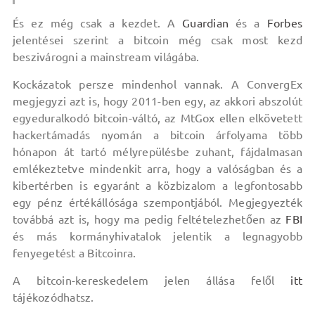
És ez még csak a kezdet. A
Guardian
és a
Forbes
jelentései szerint a bitcoin még csak most kezd
beszivárogni a mainstream világába.
Kockázatok persze mindenhol vannak. A ConvergEx
megjegyzi azt is, hogy 2011-ben egy, az akkori abszolút
egyeduralkodó bitcoin-váltó, az MtGox ellen elkövetett
hackertámadás nyomán a bitcoin árfolyama több
hónapon át tartó mélyrepülésbe zuhant, fájdalmasan
emlékeztetve mindenkit arra, hogy a valóságban és a
kibertérben is egyaránt a közbizalom a legfontosabb
egy pénz értékállósága szempontjából. Megjegyezték
továbbá azt is, hogy ma pedig feltételezhetően az
FBI
és más kormányhivatalok jelentik a legnagyobb
fenyegetést a Bitcoinra.
A bitcoin-kereskedelem jelen állása felől
itt
tájékozódhatsz.