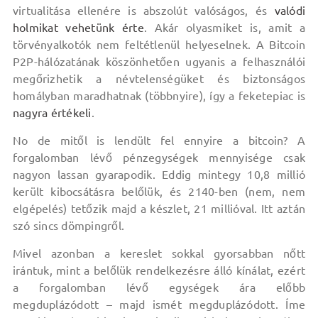
virtualitása ellenére is abszolút valóságos, és
valódi
holmikat vehetünk érte
. Akár olyasmiket is, amit a
törvényalkotók nem feltétlenül helyeselnek. A Bitcoin
P2P-hálózatának köszönhetően ugyanis a felhasználói
megőrizhetik a névtelenségüket és biztonságos
homályban maradhatnak (többnyire), így a feketepiac is
nagyra értékeli
.
No de mitől is lendült fel ennyire a bitcoin? A
forgalomban lévő pénzegységek mennyisége csak
nagyon lassan gyarapodik. Eddig mintegy 10,8 millió
került kibocsátásra belőlük, és 2140-ben (nem, nem
elgépelés) tetőzik majd a készlet, 21 millióval. Itt aztán
szó sincs dömpingről.
Mivel azonban a kereslet sokkal gyorsabban nőtt
irántuk, mint a belőlük rendelkezésre álló kínálat, ezért
a forgalomban lévő egységek ára előbb
megduplázódott – majd ismét megduplázódott. Íme