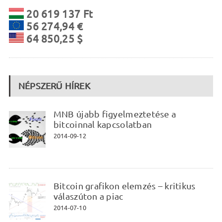
20 619 137 Ft
56 274,94 €
64 850,25 $
NÉPSZERŰ HÍREK
MNB újabb figyelmeztetése a
bitcoinnal kapcsolatban
2014-09-12
Bitcoin grafikon elemzés – kritikus
válaszúton a piac
2014-07-10