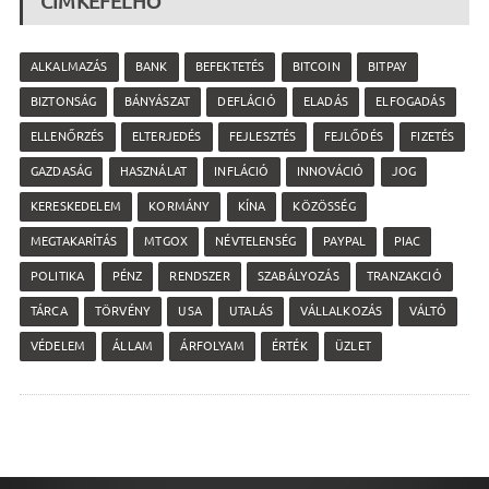
CÍMKEFELHŐ
ALKALMAZÁS
BANK
BEFEKTETÉS
BITCOIN
BITPAY
BIZTONSÁG
BÁNYÁSZAT
DEFLÁCIÓ
ELADÁS
ELFOGADÁS
ELLENŐRZÉS
ELTERJEDÉS
FEJLESZTÉS
FEJLŐDÉS
FIZETÉS
GAZDASÁG
HASZNÁLAT
INFLÁCIÓ
INNOVÁCIÓ
JOG
KERESKEDELEM
KORMÁNY
KÍNA
KÖZÖSSÉG
MEGTAKARÍTÁS
MTGOX
NÉVTELENSÉG
PAYPAL
PIAC
POLITIKA
PÉNZ
RENDSZER
SZABÁLYOZÁS
TRANZAKCIÓ
TÁRCA
TÖRVÉNY
USA
UTALÁS
VÁLLALKOZÁS
VÁLTÓ
VÉDELEM
ÁLLAM
ÁRFOLYAM
ÉRTÉK
ÜZLET