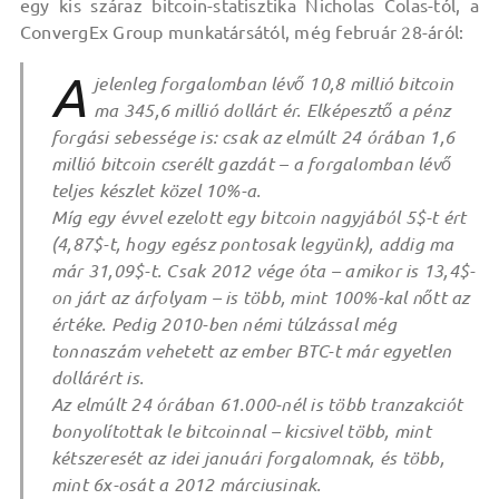
egy kis száraz bitcoin-statisztika Nicholas Colas-tól, a
ConvergEx Group munkatársától, még február 28-áról:
A
jelenleg forgalomban lévő 10,8 millió bitcoin
ma 345,6 millió dollárt ér. Elképesztő a pénz
forgási sebessége is: csak az elmúlt 24 órában 1,6
millió bitcoin cserélt gazdát – a forgalomban lévő
teljes készlet közel 10%-a.
Míg egy évvel ezelott egy bitcoin nagyjából 5$-t ért
(4,87$-t, hogy egész pontosak legyünk), addig ma
már 31,09$-t. Csak 2012 vége óta – amikor is 13,4$-
on járt az árfolyam – is több, mint 100%-kal nőtt az
értéke. Pedig 2010-ben némi túlzással még
tonnaszám vehetett az ember BTC-t már egyetlen
dollárért is.
Az elmúlt 24 órában 61.000-nél is több tranzakciót
bonyolítottak le bitcoinnal – kicsivel több, mint
kétszeresét az idei januári forgalomnak, és több,
mint 6x-osát a 2012 márciusinak.