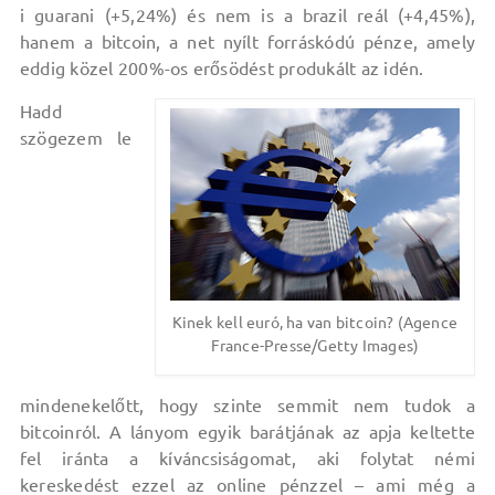
i guarani (+5,24%) és nem is a brazil reál (+4,45%),
hanem a bitcoin, a net nyílt forráskódú pénze, amely
eddig közel 200%-os erősödést produkált az idén.
Hadd
szögezem le
Kinek kell euró, ha van bitcoin? (Agence
France-Presse/Getty Images)
mindenekelőtt, hogy szinte semmit nem tudok a
bitcoinról. A lányom egyik barátjának az apja keltette
fel iránta a kíváncsiságomat, aki folytat némi
kereskedést ezzel az online pénzzel – ami még a