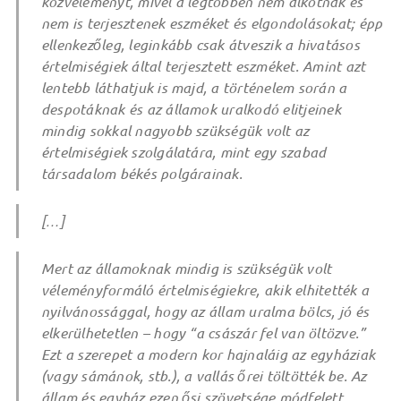
közvéleményt, mivel a legtöbben nem alkotnak és
nem is terjesztenek eszméket és elgondolásokat; épp
ellenkezőleg, leginkább csak átveszik a hivatásos
értelmiségiek által terjesztett eszméket. Amint azt
lentebb láthatjuk is majd, a történelem során a
despotáknak és az államok uralkodó elitjeinek
mindig sokkal nagyobb szükségük volt az
értelmiségiek szolgálatára, mint egy szabad
társadalom békés polgárainak.
[…]
Mert az államoknak mindig is szükségük volt
véleményformáló értelmiségiekre, akik elhitették a
nyilvánossággal, hogy az állam uralma bölcs, jó és
elkerülhetetlen – hogy “a császár fel van öltözve.”
Ezt a szerepet a modern kor hajnaláig az egyháziak
(vagy sámánok, stb.), a vallás őrei töltötték be. Az
állam és egyház ezen ősi szövetsége módfelett