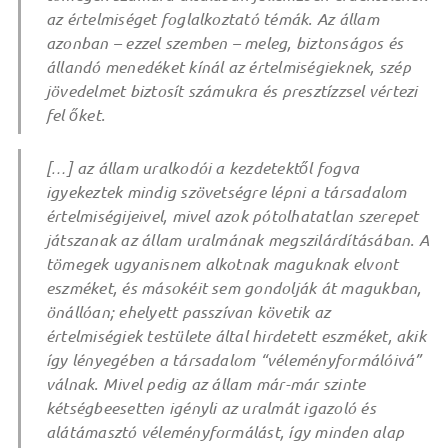
az értelmiséget foglalkoztató témák. Az állam
azonban – ezzel szemben – meleg, biztonságos és
állandó menedéket kínál az értelmiségieknek, szép
jövedelmet biztosít számukra és presztízzsel vértezi
fel őket.
[…] az állam uralkodói a kezdetektől fogva
igyekeztek mindig szövetségre lépni a társadalom
értelmiségijeivel, mivel azok pótolhatatlan szerepet
játszanak az állam uralmának megszilárdításában. A
tömegek ugyanisnem alkotnak maguknak elvont
eszméket, és másokéit sem gondolják át magukban,
önállóan; ehelyett passzívan követik az
értelmiségiek testülete által hirdetett eszméket, akik
így lényegében a társadalom “véleményformálóivá”
válnak. Mivel pedig az állam már-már szinte
kétségbeesetten igényli az uralmát igazoló és
alátámasztó véleményformálást, így minden alap