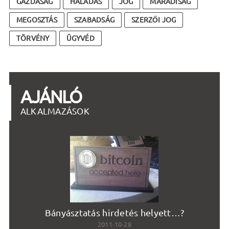
GAZDASÁG
HALADÁS
JOG
MARADISÁG
MEGOSZTÁS
SZABADSÁG
SZERZŐI JOG
TÖRVÉNY
ÜGYVÉD
AJÁNLÓ
ALKALMAZÁSOK
Bányásztatás hirdetés helyett…?
2011-10-28