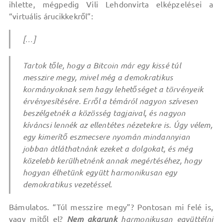
ihlette, mégpedig Vili Lehdonvirta elképzelései a
“virtuális árucikkekről”:
[…]
Tartok tőle, hogy a Bitcoin már egy kissé túl
messzire megy, mivel még a demokratikus
kormányoknak sem hagy lehetőséget a törvényeik
érvényesítésére. Erről a témáról nagyon szívesen
beszélgetnék a közösség tagjaival, és nagyon
kíváncsi lennék az ellentétes nézetekre is. Úgy vélem,
egy kimerítő eszmecsere nyomán mindannyian
jobban átláthatnánk ezeket a dolgokat, és még
közelebb kerülhetnénk annak megértéséhez, hogy
hogyan élhetünk együtt harmonikusan egy
demokratikus vezetéssel.
Bámulatos. “Túl messzire megy”? Pontosan mi felé is,
vagy mitől el?
Nem akarunk
harmonikusan együttélni