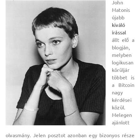
John
Matonis
újabb
kiváló
írással
állt elő a
blogján,
melyben
logikusan
körüljár
többet is
a Bitcoin
nagy
kérdései
közül.
Melegen
ajánlott
olvasmány. Jelen posztot azonban egy bizonyos része