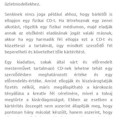
üzletmodellekhez.
Senkinek nincs joga például ahhoz, hogy bárkitől is
ellopjon egy fizikai CD-t. Ha létrehoznak egy zenei
alkotást, rögzítik egy fizikai médiumon, majd eladják
annak az elsőkénti eladásának jogát valaki másnak,
akkor ha egy harmadik fél ellopja ezt a CD-t és
közzéteszi a tartalmát, úgy mindkét szerződő fél
beperelheti és követelhet tőle kártérítést.
Egy kiadatlan, sokak által várt és előrendelt
mesterművet tartalmazó CD-nek lehetne tehát egy
szerződésben meghatározott értéke és egy
előrendelés-értéke. Amint ellopják és kiszivárogtatják
fizetés nélkül, máris megállapítható a károkozás
tényállása a kreatív fél sérelmére, mivel a tolvaj
megtörte a kizárólagosságot. Ebben az esetben a
kártérítés összegét nem aszerint állapítják meg, hogy
pontosan hány másolat készült, hanem aszerint, hogy