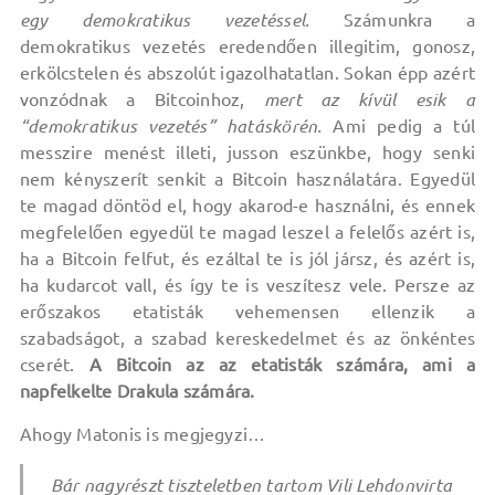
egy demokratikus vezetéssel.
Számunkra a
demokratikus vezetés eredendően illegitim, gonosz,
erkölcstelen és abszolút igazolhatatlan. Sokan épp azért
vonzódnak a Bitcoinhoz,
mert az kívül esik a
“demokratikus vezetés” hatáskörén.
Ami pedig a túl
messzire menést illeti, jusson eszünkbe, hogy senki
nem kényszerít senkit a Bitcoin használatára. Egyedül
te magad döntöd el, hogy akarod-e használni, és ennek
megfelelően egyedül te magad leszel a felelős azért is,
ha a Bitcoin felfut, és ezáltal te is jól jársz, és azért is,
ha kudarcot vall, és így te is veszítesz vele. Persze az
erőszakos etatisták vehemensen ellenzik a
szabadságot, a szabad kereskedelmet és az önkéntes
cserét.
A Bitcoin az az etatisták számára, ami a
napfelkelte Drakula számára.
Ahogy Matonis is megjegyzi…
Bár nagyrészt tiszteletben tartom Vili Lehdonvirta