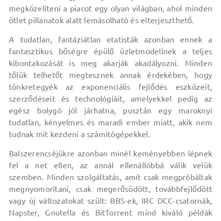
megközelíteni a piacot egy olyan világban, ahol minden
ötlet pillanatok alatt lemásolható és elterjeszthető.
A tudatlan, fantáziátlan etatisták azonban ennek a
fantasztikus bőségre épülő üzletmodellnek a teljes
kibontakozását is meg akarják akadályozni. Minden
tőlük telhetőt megtesznek annak érdekében, hogy
tönkretegyék az exponenciális fejlődés eszközeit,
szerződéseit és technológiáit, amelyekkel pedig az
egész bolygó jól járhatna, pusztán egy maroknyi
tudatlan, kényelmes és maradi ember miatt, akik nem
tudnak mit kezdeni a számítógépekkel.
Balszerencséjükre azonban minél keményebben lépnek
fel a net ellen, az annál ellenállóbbá válik velük
szemben. Minden szolgáltatás, amit csak megpróbáltak
megnyomorítani, csak megerősödött, továbbfejlődött
vagy új változatokat szült: BBS-ek, IRC DCC-csatornák,
Napster, Gnutella és BitTorrent mind kiváló példák