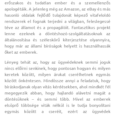
erőszakos és tudatlan ember és a szemellenzős
apologétáik. A jelenleg még az Amazon, az eBay és más
hasonló oldalak fejlődő tulajdonát képező vitafeloldó
rendszerek el fognak terjedni a világban, feleslegessé
téve az államot és a propagálóit. Fantasztikus projekt
lenne ezeknek a döntéshozó-szolgáltatásoknak az
általánosítása és széleskörű kiterjesztése olyannyira,
hogy már az állami bíróságok helyett is használhassák
őket az emberek.
Lényeg tehát az, hogy az ügyvédeknek semmi joguk
nincs előírni senkinek, hogy pontosan hogyan és milyen
keretek között, milyen árukat cserélhetnek egymás
között önkéntesen. Mindössze annyi a feladatuk, hogy
bíráskodjanak olyan vitás kérdésekben, ahol mindkét fél
megegyezik abban, hogy hajlandó alávetni magát a
döntésüknek – és semmi több. Mivel az emberek
elsöprő többsége viták nélkül is le tudja bonyolítani
egymás között a cseréit, ezért az ügyvédek