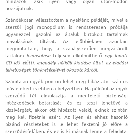
mindazok, akik ilyen vagy olyan úton-módon
hozzájutnak.
Szándékosan választottam a nyaklánc példáját, mivel a
szerzői jogi monopólium is rendszeresen próbálja
ugyanezzel igazolni az általuk birtokolt tartalmak
másolásának tiltását. Az előbbiekben azonban
megmutattam, hogy a szabályszerűen megvásárolt
tartalom
lemásolása
teljesen elkülöníthető
egy lopott
CD idő előtti, engedély nélküli kiadása által, az eladási
lehetőségek tönkretételével okozott kártól
.
Számtalan egyéb ponton lehet még hibáztatni számos
más embert is ebben a helyzetben. Ha például az egyik
szerződő fél elmulasztja a megfelelő biztonsági
intézkedések betartását, és ez teszi lehetővé a
kiszivárgást, akkor ott hibázott valaki, akinek szintén
meg kell fizetnie ezért. Az ilyen és ehhez hasonló
bizánci részleteket is le lehet fektetni jó előre a
szerződés(ek)ben, és ez is ki másnak lenne a feladata,