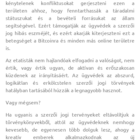
kénytelenek konfliktusokat gerjeszteni ezen a
területen ahhoz, hogy fenntarthassák a táradalmi
státuszukat és a bevételi forrásukat az állam
segítségével. Ezért támogatják az ügyvédek a szerzői
jog hibás eszméjét, és ezért akarják kiterjeszteni ezt a
betegséget a Bitcoinra és minden más online területre
is.
Az etatisták nem hajlandóak elfogadni a valóságot, nem
értik, vagy értik ugyan, de aktívan és erőszakosan
küzdenek az irányításáért. Az ügyvédek az abszurd,
logikátlan és erkölcstelen szerzői jogi törvények
hatályban tartásából húzzák a legnagyobb hasznot.
Vagy mégsem?
Ha ugyanis a szerzői jogi tervényeket eltávolítjuk a
törvénykönyvekből, attól az ügyvédeknek nemhogy
kevesebb, de egyenesen több dolguk lesz, ahogy a
kreatív emberek alkalmazkodnak az új