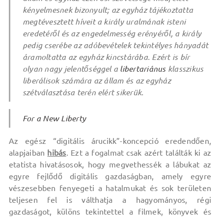
kényelmesnek bizonyult; az egyház tájékoztatta
megtévesztett híveit a király uralmának isteni
eredetéről és az engedelmesség erényéről, a király
pedig cserébe az adóbevételek tekintélyes hányadát
áramoltatta az egyház kincstárába. Ezért is bír
olyan nagy jelentőséggel a
libertariánus
klasszikus
liberálisok számára az állam és az egyház
szétválasztása terén elért sikerük.
For a New Liberty
Az egész “digitális árucikk”-koncepció eredendően,
alapjaiban
hibás
. Ezt a fogalmat csak azért találták ki az
etatista hivatásosok, hogy megvethessék a lábukat az
egyre fejlődő digitális gazdaságban, amely egyre
vészesebben fenyegeti a hatalmukat és sok területen
teljesen fel is válthatja a hagyományos, régi
gazdaságot, különs tekintettel a filmek, könyvek és