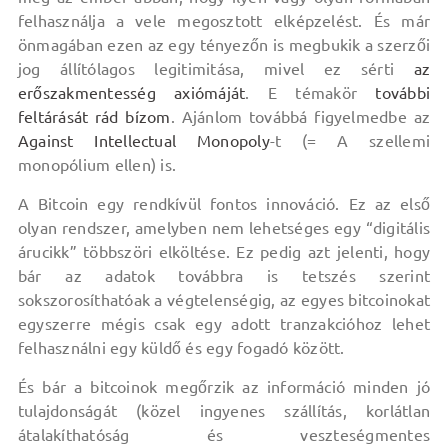
felhasználja a vele megosztott elképzelést. És már
önmagában ezen az egy tényezőn is megbukik a szerzői
jog állítólagos legitimitása, mivel ez sérti
az
erőszakmentesség axiómáját
. E témakör
további
feltárását rád bízom
. Ajánlom továbbá figyelmedbe az
Against Intellectual Monopoly
-t (= A szellemi
monopólium ellen) is.
A Bitcoin egy rendkívül fontos innováció. Ez az első
olyan rendszer, amelyben nem lehetséges egy “digitális
árucikk” többszöri elköltése. Ez pedig azt jelenti, hogy
bár az adatok továbbra is tetszés szerint
sokszorosíthatóak a végtelenségig, az egyes bitcoinokat
egyszerre mégis csak egy adott tranzakcióhoz lehet
felhasználni egy küldő és egy fogadó között.
És bár a bitcoinok megőrzik az információ minden jó
tulajdonságát (közel ingyenes szállítás, korlátlan
átalakíthatóság és veszteségmentes