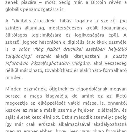
zenék piacára – most pedig már, a Bitcoin révén a
globális pénzmozgatásra is.
A “digitális árucikkek” hibás fogalma a szerzői jog
szintén államilag, mesterségesen kreált fogalmának
állítólagos legitimitására és logikusságára épül. A
szerzői joghoz hasonlóan a digitális árucikkek eszméje
is
a valós világ fizikai árucikkei esetében helytálló
tulajdonjogi eszmét
akarja kiterjeszteni a
puszta
információ kézzelfoghatatlan világára
, ahol veszteség
nélkül másolható, továbbítható és alakítható-formálható
minden.
Minden eszmének, ötletnek és elgondolásnak megvan
persze a maga kiagyalója, de amint ez az illető
megosztja az elképzelését valaki mással is, onnantól
kezdve az már a másik személy fejében is létrejön, és
saját életet kezd élni ott. Ezt a második személyt pedig
így már csak erőszak alkalmazásával akadályozhatná
meg az ember abban, hogy ilyen vagy olyan formában