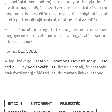
(kronológiai sorrendben) arra, hogyan hagyja le és
utasítja maga mögé a szoftver a maradiakat (és akkor
még nem is beszéltünk az olyan, új szolgáltatásokat
ihlető perifériális újításokról, mint például az MP3).
Ezt a háborút nem nyerhetik meg, és nem is szabad
megnyerniük, mivel nincs is rá egyáltalán semmi
erkölcsi alapjuk.
Forrás:
BLOGDIAL
A lap szövege
Creative Commons Nevezd meg! – Ne
add el! – Így add tovább! 3.0
licenc alatt áll, felhasználni
csak forrásmegjelöléssel, és ide mutató linkkel szabad.
BITCOIN
BITTORRENT
FEJLESZTÉS