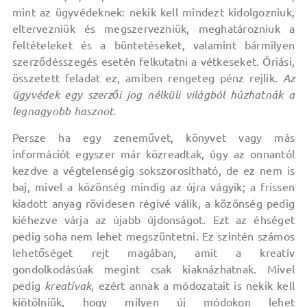
mint az ügyvédeknek: nekik kell mindezt kidolgozniuk,
eltervezniük és megszervezniük, meghatározniuk a
feltételeket és a büntetéseket, valamint bármilyen
szerződésszegés esetén felkutatni a vétkeseket. Óriási,
összetett feladat ez, amiben rengeteg pénz rejlik.
Az
ügyvédek egy szerzői jog nélküli világból húzhatnák a
legnagyobb hasznot
.
Persze ha egy zeneművet, könyvet vagy más
információt egyszer már közreadtak, úgy az onnantól
kezdve a végtelenségig sokszorosítható, de ez nem is
baj, mivel a közönség mindig az újra vágyik; a frissen
kiadott anyag rövidesen régivé válik, a közönség pedig
kiéhezve várja az újabb újdonságot. Ezt az éhséget
pedig soha nem lehet megszüntetni. Ez szintén számos
lehetőséget rejt magában, amit a kreatív
gondolkodásúak megint csak kiaknázhatnak. Mivel
pedig
kreatívak
, ezért annak a módozatait is nekik kell
kiötölniük, hogy milyen új módokon lehet