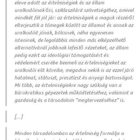
eleve adott az értelmiségiek és az állam
uralkodóinak ősi, sziklaszilárd szövetségéhez, amivel
mindkét fél jól jár: az értelmiségiek a maguk részéről
elterjesztik a tömegek között az államot és annak az
uralkodóit jónak, bölcsnek, néha egyenesen
isteninek, de legalábbis minden más elképzelhető
alternatívánál jobbnak lefestő nézeteket, az állam
pedig ezért az ideológiai támogatásért és
védelemért cserébe beemeli az értelmiségieket az
uralkodói elit köreibe, megadva nekik is az ezzel járó
hatalmat, státuszt, presztízst és anyagi biztonságot.
Mi több, az értelmiségiekre nagy szükség van a
bürokratikus gépezetek működtetéséhez, valamint a
gazdaság és a társadalom “megtervezéséhez” is.
[…]
Minden társadalomban az értelmiség formálja a