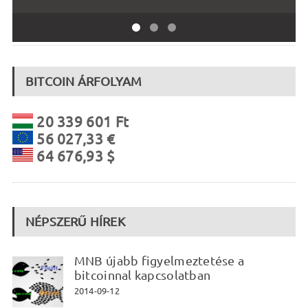
BITCOIN ÁRFOLYAM
20 339 601 Ft
56 027,33 €
64 676,93 $
NÉPSZERŰ HÍREK
MNB újabb figyelmeztetése a
bitcoinnal kapcsolatban
2014-09-12