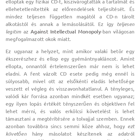
elloptak egy fizikai CD-t, kiszivárogtatták a tartalmát és
ellehetetlenítették az előrendelések teljesítését. És
mindez teljesen független magától a CD-n tárolt
alkotástól és annak a lemásolásától. Ez így
teljesen
legitim
az
Against Intellectual Monopoly
-ban világosan
megfogalmazott okok miatt.
Ez ugyanaz a helyzet, mint amikor valaki betör egy
ékszerészhez és ellop egy gyémántnyakláncot. Amint
ellopta, onnantól értelemszerűen már nem is lehet
eladni. A fent vázolt CD esete pedig még ennél is
súlyosabb, mivel ott az elsőkénti eladás lehetősége
veszett el végleg és visszavonhatatlanul. A tényleges,
valódi kár forrása azonban mindkét esetben ugyanaz;
egy ilyen lopás értékét tényszerűen és objektíven fel
lehet mérni, és valós erkölcsi követelést is lehet
támasztani a megtérítésére a tolvajjal szemben. Ennek
azonban továbbra sincs semmi köze ahhoz, hogy
ezt
követően
hány másolatot készítenek az adatról