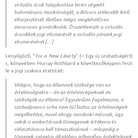
virtuális áruk tulajdonlása terén végzett
tudományos munkásságát, a Bitcoin szélesebb körű
elterjesztését illetően mégis meglehetősen
zavarosan gondolkodik. Összetéveszti a virtuális
árucikkek jogi elismerését a virtuális pénzek jogi
elismerésével […]
Lenyűgöző. “
For a New Liberty
” (= Egy új szabadságért)
c. könyvében Murray Rothbard a következőképpen festi
le a jogi szakma etatistáit:
Világos, hogy az államnak szüksége van az
értelmiségiekre – de az értelmiségieknek mi
szükségük az államra? Egyszerűen fogalmazva, a
szabadpiacon soha nem túl biztos az értelmiségiek
megélhetése, mivel ahogy mindenki másnak, úgy
nekik is embertársaik tömegeinek értékeire és
választásaira kell támaszkodniuk – márpedig e
tömegek számára általában jellemzően érdektelenek