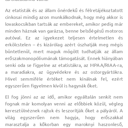
Az etatisták és az állam önérdekű és félretájékoztatott
cinkosai mindig azon munkálkodnak, hogy még akkor is
lovaskocsikban tartsák az embereket, amikor pedig már
minden háznak van garázsa, benne belsőégésű motoros
autóval. Ez az igyekezet teljesen értelmetlen és
erkölcstelen – és kizárólag azért úszhatják meg mégis
büntetlenül, mert maguk mögött tudhatják az állam
erőszakmonopóliumának támogatását. Ennek hiányában
senki oda se figyelne az etatistákra, az MPAA/RIAA-ra,
a maradiakra, az ügyvédekre és az ostorgyártókra.
Mivel semmiféle értéket nem kínálnak fel, ezért
egyszerűen figyelmen kívül is hagynák őket.
El fog jönni az az idő, amikor egyáltalán senkit nem
fognak már komolyan venni az előbbiek közül, végleg
keresztülnéznek rajtuk és leszorítják őket a pályáról. A
világ egyszerűen nem hagyja, hogy erőszakkal
marasztalja a kőkorban egy maroknyi haszonleső,