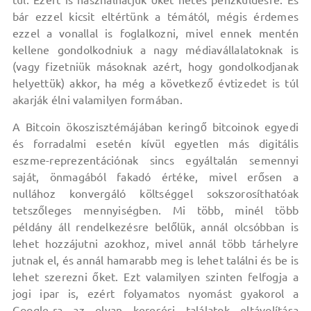
túl. Ezért is használhatjuk őket netes pénzküldésre. És
bár ezzel kicsit eltértünk a témától, mégis érdemes
ezzel a vonallal is foglalkozni, mivel ennek mentén
kellene gondolkodniuk a nagy médiavállalatoknak is
(vagy fizetniük másoknak azért, hogy gondolkodjanak
helyettük) akkor, ha még a következő évtizedet is túl
akarják élni valamilyen formában.
A Bitcoin ökoszisztémájában keringő bitcoinok egyedi
és forradalmi esetén kívül egyetlen más digitális
eszme-reprezentációnak sincs egyáltalán semennyi
saját, önmagából fakadó értéke, mivel erősen a
nullához konvergáló költséggel sokszorosíthatóak
tetszőleges mennyiségben. Mi több, minél több
példány áll rendelkezésre belőlük, annál olcsóbban is
lehet hozzájutni azokhoz, mivel annál több tárhelyre
jutnak el, és annál hamarabb meg is lehet találni és be is
lehet szerezni őket. Ezt valamilyen szinten felfogja a
jogi ipar is, ezért folyamatos nyomást gyakorol a
Google-ra az olyan keresési találatok eltávolítása