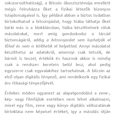
sokszorosíthatóság), a Bitcoin ökoszisztémája emellett
mégis felruházza őket a fizikai létezők bizonyos
tulajdonságaival is. Így például abban a biztos tudatban
birtokolhatod a bitcoinjaidat, hogy hiába láthatja őket
bárki más is a blokkláncban, hiába készíthetnek róluk
másolatokat, mert amíg gondoskodsz a tárcád
biztonságáról, addig
a bitcoinjaidat sem lophatják el
tőled és nem is költhetik el helyetted.
Annyi másolatot
készíthetsz az adatokról, amennyi csak tetszik, de
bármit is teszel, értékük és hasznuk akkor is mindig
csak a rendszer keretein belül lesz, ahol pedig
egyszerre csak egyvalakihez tartozhatnak. A bitcoin az
első olyan digitális tényező, ami rendelkezik egy fizikai
áru ritkasági tényezőjévél.
Érdekes módon ugyanezt az alapelgondolást a zene-,
kép- vagy filmfájlok esetében nem lehet alkalmazni,
mivel egy film, zene vagy könyv digitális változatának
birtoklása nem képvisel értéket, így a másolás útján