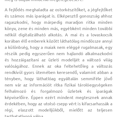
A fejlődés meghaladta az ostorkészítőket, a jégfejtőket
és számos más iparágat is. Elképesztő gonoszság ahhoz
ragaszkodni, hogy márpedig maradjon ritka minden
könyv, zene és minden más, egyébként minden további
nélkül digitalizálható alkotás. A mai és a lovaskocsik
korában élő emberek között láthatólag mindössze annyi
a különbség, hogy a maiak nem eléggé rugalmasak, egy
részük pedig egyszerűen nem hajlandó alkalmazkodni
és hozzáigazítani az üzleti modelljét a változó világ
valóságához. Ennek az oka feltehetőleg a változás
rendkívül gyors ütemében keresendő, valamint abban a
tényben, hogy láthatlóag egyáltalán semmiféle jövő
nem vár az információt ritka fizikai tárolóegységeken
felhalmozó és forgalmozó üzletek és iparágak
képviselőire. Éppen ezért mindent megtesznek annak
érdekében, hogy az utolsó csepp vért is kifacsarhassák a
régi, elaszott modelljükből, mielőtt az teljesen
tarthatatlanná válna.