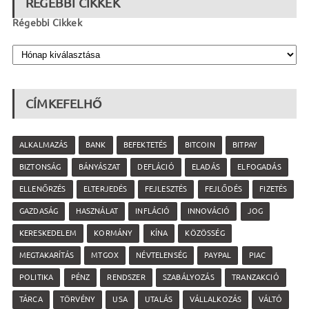
RÉGEBBI CIKKEK
Régebbi Cikkek
CÍMKEFELHŐ
ALKALMAZÁS
BANK
BEFEKTETÉS
BITCOIN
BITPAY
BIZTONSÁG
BÁNYÁSZAT
DEFLÁCIÓ
ELADÁS
ELFOGADÁS
ELLENŐRZÉS
ELTERJEDÉS
FEJLESZTÉS
FEJLŐDÉS
FIZETÉS
GAZDASÁG
HASZNÁLAT
INFLÁCIÓ
INNOVÁCIÓ
JOG
KERESKEDELEM
KORMÁNY
KÍNA
KÖZÖSSÉG
MEGTAKARÍTÁS
MTGOX
NÉVTELENSÉG
PAYPAL
PIAC
POLITIKA
PÉNZ
RENDSZER
SZABÁLYOZÁS
TRANZAKCIÓ
TÁRCA
TÖRVÉNY
USA
UTALÁS
VÁLLALKOZÁS
VÁLTÓ