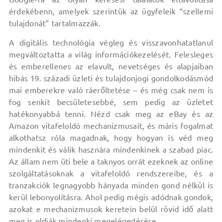
érdekébenn, amelyek szerintük az ügyfeleik “szellemi
tulajdonát” tartalmazzák.
A digitális technológia végleg és visszavonhatatlanul
megváltoztatta a világ információkezelését. Felesleges
és emberellenes az elavult, nevetséges és alapjaiban
hibás 19. századi üzleti és tulajdonjogi gondolkodásmód
mai emberekre való ráerőltetése – és még csak nem is
fog senkit becsületesebbé, sem pedig az üzletet
hatékonyabbá tenni. Nézd csak meg az eBay és az
Amazon vitafeloldó mechanizmusait, és máris fogalmat
alkothatsz róla magadnak, hogy hogyan is véd meg
mindenkit és válik hasznára mindenkinek a szabad piac.
Az állam nem üti bele a taknyos orrát ezeknek az online
szolgáltatásoknak a vitafeloldó rendszereibe, és a
tranzakciók legnagyobb hányada minden gond nélkül is
kerül lebonyolításra. Ahol pedig mégis adódnak gondok,
azokat e mechanizmusok keretein belül rövid idő alatt
meg is oldják mindenki megelégedésére.