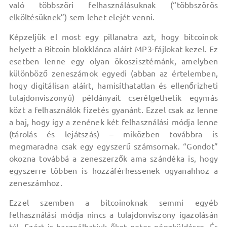
való többszöri felhasználásuknak (“többszörös
elköltésüknek”) sem lehet elejét venni.
Képzeljük el most egy pillanatra azt, hogy bitcoinok
helyett a Bitcoin blokklánca aláírt MP3-fájlokat kezel. Ez
esetben lenne egy olyan ökoszisztémánk, amelyben
különböző zeneszámok egyedi (abban az értelemben,
hogy digitálisan aláírt, hamisíthatatlan és ellenőrizheti
tulajdonviszonyú) példányait cserélgethetik egymás
közt a felhasználók fizetés gyanánt. Ezzel csak az lenne
a baj, hogy így a zenének két felhasználási módja lenne
(tárolás és lejátszás) – miközben továbbra is
megmaradna csak egy egyszerű számsornak. “Gondot”
okozna továbbá a zeneszerzők ama szándéka is, hogy
egyszerre többen is hozzáférhessenek ugyanahhoz a
zeneszámhoz.
Ezzel szemben a bitcoinoknak semmi egyéb
felhasználási módja nincs a tulajdonviszony igazolásán