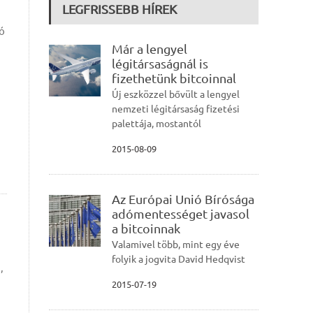
LEGFRISSEBB HÍREK
ró
Már a lengyel
légitársaságnál is
fizethetünk bitcoinnal
Új eszközzel bővült a lengyel
nemzeti légitársaság fizetési
palettája, mostantól
2015-08-09
Az Európai Unió Bírósága
adómentességet javasol
a bitcoinnak
Valamivel több, mint egy éve
folyik a jogvita David Hedqvist
,
2015-07-19