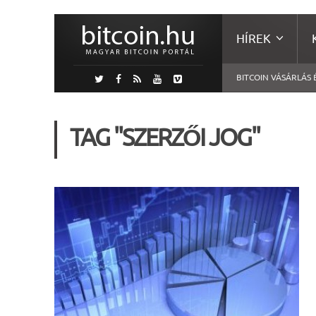
HÍREK
BITCOIN VÁSÁRLÁS 
TAG "SZERZŐI JOG"