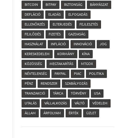
BITCOIN
BITPAY
BIZTONSÁG
BÁNYÁSZAT
DEFLÁCIÓ
ELADÁS
ELFOGADÁS
ELLENŐRZÉS
ELTERJEDÉS
FEJLESZTÉS
FEJLŐDÉS
FIZETÉS
GAZDASÁG
HASZNÁLAT
INFLÁCIÓ
INNOVÁCIÓ
JOG
KERESKEDELEM
KORMÁNY
KÍNA
KÖZÖSSÉG
MEGTAKARÍTÁS
MTGOX
NÉVTELENSÉG
PAYPAL
PIAC
POLITIKA
PÉNZ
RENDSZER
SZABÁLYOZÁS
TRANZAKCIÓ
TÁRCA
TÖRVÉNY
USA
UTALÁS
VÁLLALKOZÁS
VÁLTÓ
VÉDELEM
ÁLLAM
ÁRFOLYAM
ÉRTÉK
ÜZLET