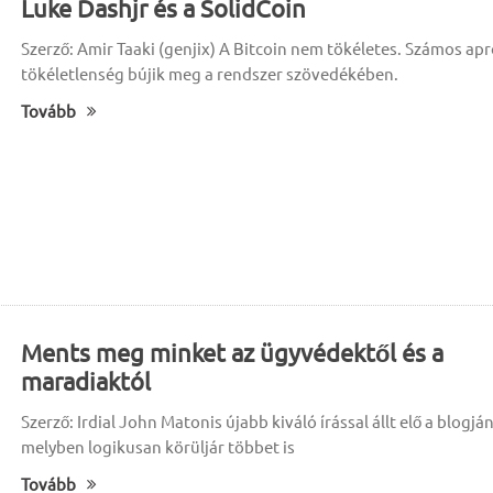
Luke Dashjr és a SolidCoin
Szerző: Amir Taaki (genjix) A Bitcoin nem tökéletes. Számos ap
tökéletlenség bújik meg a rendszer szövedékében.
Tovább
Ments meg minket az ügyvédektől és a
maradiaktól
Szerző: Irdial John Matonis újabb kiváló írással állt elő a blogján
melyben logikusan körüljár többet is
Tovább