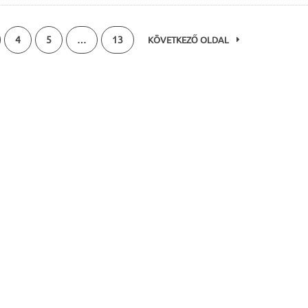
4
5
…
13
KÖVETKEZŐ OLDAL