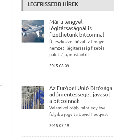
LEGFRISSEBB HÍREK
Már a lengyel
légitársaságnál is
fizethetünk bitcoinnal
Új eszközzel bővült a lengyel
nemzeti légitársaság fizetési
palettája, mostantól
2015-08-09
Az Európai Unió Bírósága
adómentességet javasol
a bitcoinnak
Valamivel több, mint egy éve
folyik a jogvita David Hedqvist
2015-07-19