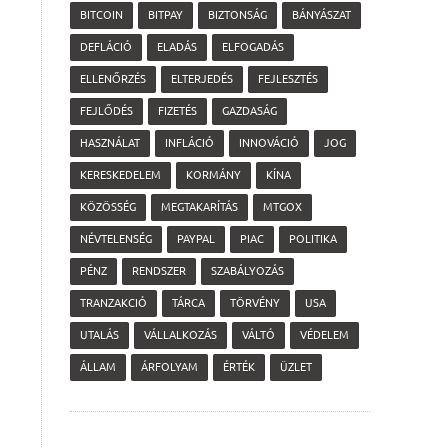
BITCOIN
BITPAY
BIZTONSÁG
BÁNYÁSZAT
DEFLÁCIÓ
ELADÁS
ELFOGADÁS
ELLENŐRZÉS
ELTERJEDÉS
FEJLESZTÉS
FEJLŐDÉS
FIZETÉS
GAZDASÁG
HASZNÁLAT
INFLÁCIÓ
INNOVÁCIÓ
JOG
KERESKEDELEM
KORMÁNY
KÍNA
KÖZÖSSÉG
MEGTAKARÍTÁS
MTGOX
NÉVTELENSÉG
PAYPAL
PIAC
POLITIKA
PÉNZ
RENDSZER
SZABÁLYOZÁS
TRANZAKCIÓ
TÁRCA
TÖRVÉNY
USA
UTALÁS
VÁLLALKOZÁS
VÁLTÓ
VÉDELEM
ÁLLAM
ÁRFOLYAM
ÉRTÉK
ÜZLET