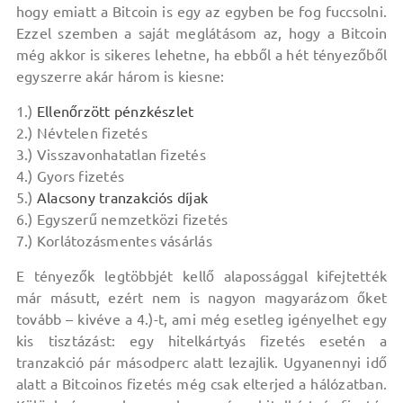
hogy emiatt a Bitcoin is egy az egyben be fog fuccsolni.
Ezzel szemben a saját meglátásom az, hogy a Bitcoin
még akkor is sikeres lehetne, ha ebből a hét tényezőből
egyszerre akár három is kiesne:
1.)
Ellenőrzött pénzkészlet
2.) Névtelen fizetés
3.) Visszavonhatatlan fizetés
4.) Gyors fizetés
5.)
Alacsony tranzakciós díjak
6.) Egyszerű nemzetközi fizetés
7.) Korlátozásmentes vásárlás
E tényezők legtöbbjét kellő alapossággal kifejtették
már másutt, ezért nem is nagyon magyarázom őket
tovább – kivéve a 4.)-t, ami még esetleg igényelhet egy
kis tisztázást: egy hitelkártyás fizetés esetén a
tranzakció pár másodperc alatt lezajlik. Ugyanennyi idő
alatt a Bitcoinos fizetés még csak elterjed a hálózatban.