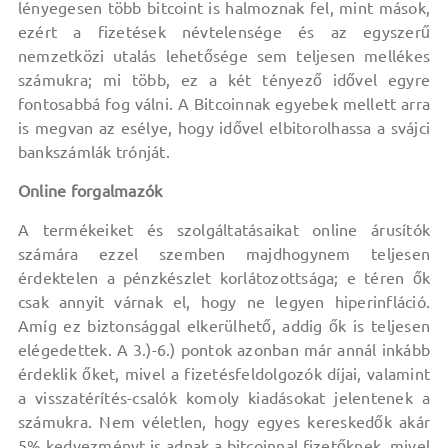
lényegesen több bitcoint is halmoznak fel, mint mások,
ezért a fizetések névtelensége és az egyszerű
nemzetközi utalás lehetősége sem teljesen mellékes
számukra; mi több, ez a két tényező idővel egyre
fontosabbá fog válni. A Bitcoinnak egyebek mellett arra
is megvan az esélye, hogy idővel elbitorolhassa a svájci
bankszámlák trónját.
Online forgalmazók
A termékeiket és szolgáltatásaikat online árusítók
számára ezzel szemben majdhogynem teljesen
érdektelen a pénzkészlet korlátozottsága; e téren ők
csak annyit várnak el, hogy ne legyen hiperinfláció.
Amíg ez biztonsággal elkerülhető, addig ők is teljesen
elégedettek. A 3.)-6.) pontok azonban már annál inkább
érdeklik őket, mivel a fizetésfeldolgozók díjai, valamint
a visszatérítés-csalók komoly kiadásokat jelentenek a
számukra. Nem véletlen, hogy egyes kereskedők akár
5% kedvezményt is adnak a bitcoinnal fizetőknek, mivel