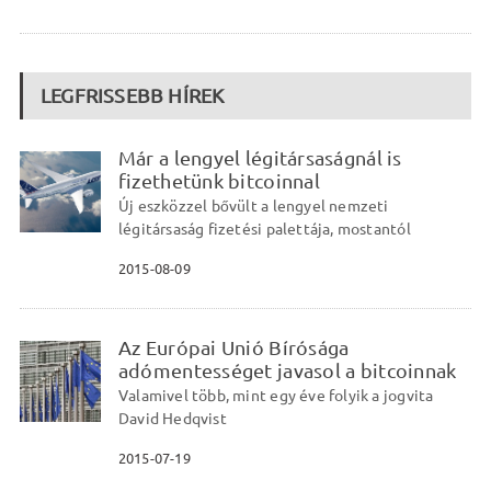
LEGFRISSEBB HÍREK
Már a lengyel légitársaságnál is
fizethetünk bitcoinnal
Új eszközzel bővült a lengyel nemzeti
légitársaság fizetési palettája, mostantól
2015-08-09
Az Európai Unió Bírósága
adómentességet javasol a bitcoinnak
Valamivel több, mint egy éve folyik a jogvita
David Hedqvist
2015-07-19