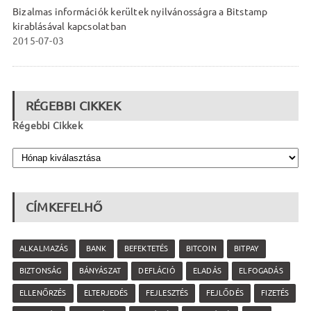
Bizalmas információk kerültek nyilvánosságra a Bitstamp
kirablásával kapcsolatban
2015-07-03
RÉGEBBI CIKKEK
Régebbi Cikkek
CÍMKEFELHŐ
ALKALMAZÁS
BANK
BEFEKTETÉS
BITCOIN
BITPAY
BIZTONSÁG
BÁNYÁSZAT
DEFLÁCIÓ
ELADÁS
ELFOGADÁS
ELLENŐRZÉS
ELTERJEDÉS
FEJLESZTÉS
FEJLŐDÉS
FIZETÉS