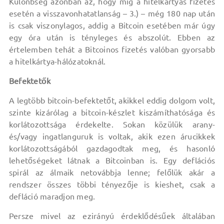
Különbség azonban az, hogy míg a hitelkártyás fizetés
esetén a visszavonhatatlanság – 3.) – még 180 nap után
is csak viszonylagos, addig a Bitcoin esetében már úgy
egy óra után is tényleges és abszolút. Ebben az
értelemben tehát a Bitcoinos fizetés valóban gyorsabb
a hitelkártya-hálózatoknál.
Befektetők
A legtöbb bitcoin-befektetőt, akikkel eddig dolgom volt,
szinte kizárólag a bitcoin-készlet kiszámíthatósága és
korlátozottsága érdekelte. Sokan közülük arany-
és/vagy ingatlanguruk is voltak, akik ezen árucikkek
korlátozottságából gazdagodtak meg, és hasonló
lehetőségeket látnak a Bitcoinban is. Egy deflációs
spirál az álmaik netovábbja lenne; felőlük akár a
rendszer összes többi tényezője is kieshet, csak a
defláció maradjon meg.
Persze mivel az ezirányú érdeklődésűek általában