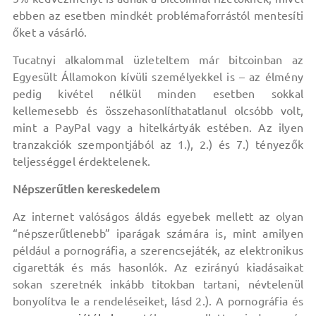
ebben az esetben mindkét problémaforrástól mentesíti
őket a vásárló.
Tucatnyi alkalommal üzleteltem már bitcoinban az
Egyesült Államokon kívüli személyekkel is – az élmény
pedig kivétel nélkül minden esetben sokkal
kellemesebb és összehasonlíthatatlanul olcsóbb volt,
mint a PayPal vagy a hitelkártyák estében. Az ilyen
tranzakciók szempontjából az 1.), 2.) és 7.) tényezők
teljességgel érdektelenek.
Népszerűtlen kereskedelem
Az internet valóságos áldás egyebek mellett az olyan
“népszerűtlenebb” iparágak számára is, mint amilyen
például a pornográfia, a szerencsejáték, az elektronikus
cigaretták és más hasonlók. Az ezirányú kiadásaikat
sokan szeretnék inkább titokban tartani, névtelenül
bonyolítva le a rendeléseiket, lásd 2.). A pornográfia és