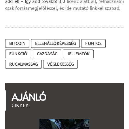
add el! – Így add tovább! 3.0
licenc alatt áll, felhasználni
csak forrásmegjelöléssel, és ide mutató linkkel szabad.
BITCOIN
ELLENÁLLÓKÉPESSÉG
FONTOS
FUNKCIÓ
GAZDASÁG
JELLEMZŐK
RUGALMASSÁG
VÉGLEGESSÉG
AJÁNLÓ
CIKKEK