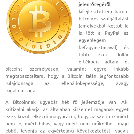
jelentőségéről
,
kifejlesztettem három
bitcoinos szolgáltatást
(amelyekből kettőt le
is lőtt a PayPal az
egyenlegem
befagyasztásával) és
több ezer dollár
értékben adtam el
bitcoint személyesen, valamint egyre inkább
megtapasztaltam, hogy a Bitcoin talán legfontosabb
tulajdonsága az ellenállóképessége, avagy
rugalmassága.
A Bitcoinnak ugyebár hét fő jellemzője van. Aki
kritizálni akarja, az általában kiszemel magának egyet
ezek közül, elkezdi magyarázni, hogy az szerinte miért
nem jó, miért hibás, vagy miért nem működhet, majd
ebből levonja az egyértelmű következtetést, vagyis