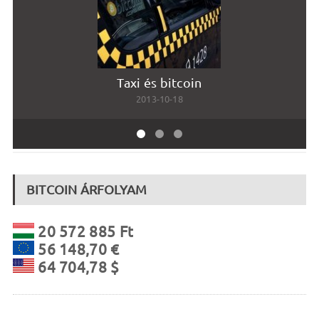
Taxi és bitcoin
2013-10-18
BITCOIN ÁRFOLYAM
20 572 885 Ft
56 148,70 €
64 704,78 $