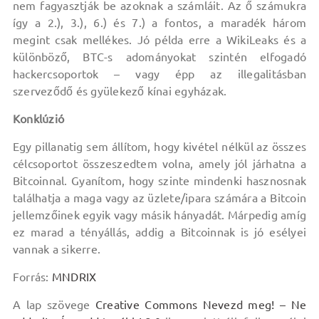
nem fagyasztják be azoknak a számláit. Az ő számukra
így a 2.), 3.), 6.) és 7.) a fontos, a maradék három
megint csak mellékes. Jó példa erre a WikiLeaks és a
különböző, BTC-s adományokat szintén elfogadó
hackercsoportok – vagy épp az illegalitásban
szerveződő és gyülekező kínai egyházak.
Konklúzió
Egy pillanatig sem állítom, hogy kivétel nélkül az összes
célcsoportot összeszedtem volna, amely jól járhatna a
Bitcoinnal. Gyanítom, hogy szinte mindenki hasznosnak
találhatja a maga vagy az üzlete/ipara számára a Bitcoin
jellemzőinek egyik vagy másik hányadát. Márpedig amíg
ez marad a tényállás, addig a Bitcoinnak is jó esélyei
vannak a sikerre.
Forrás:
MNDRIX
A lap szövege
Creative Commons Nevezd meg! – Ne