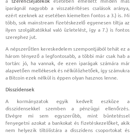
a
szerencsejátékok
esetében emellett minden más
iparágnál nagyobb a visszatérítéses csalások aránya,
ezért ezeknek az esetében kiemelten fontos a 3.) is. Mi
több, sok mainstream fizetéskezelő egyenesen tiltja az
ilyen szolgáltatókkal való üzletelést, így a 7.) is fontos
szerephez jut.
A népszerűtlen kereskedelem szempontjából tehát ez a
három tényező a legfontosabb, a többi már csak hab a
tortán: jó, ha vannak, de ezen iparágak számára már
alapvetően mellékesek és nélkülözhetőek, így számukra
a Bitcoin ezek nélkül is éppen olyan hasznos lenne.
Disszidensek
A kormányzatok egyik kedvelt eszköze a
disszidensekkel szemben a pénzügyi ellenőrzés.
Elvégre mi sem egyszerűbb, mint büntetéssel
fenyegetni azokat a bankokat és fizetéskezelőket, akik
nem helyezik tiltólistára a disszidens csoportokat és