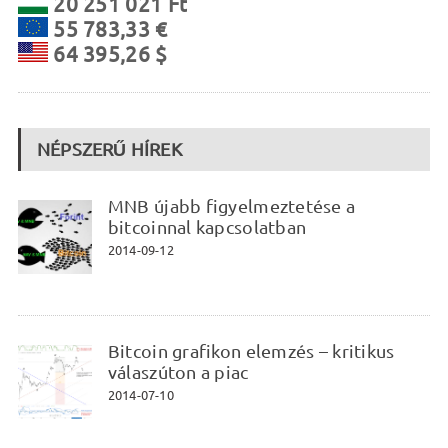
20 251 021 Ft
55 783,33 €
64 395,26 $
NÉPSZERŰ HÍREK
MNB újabb figyelmeztetése a
bitcoinnal kapcsolatban
2014-09-12
Bitcoin grafikon elemzés – kritikus
válaszúton a piac
2014-07-10