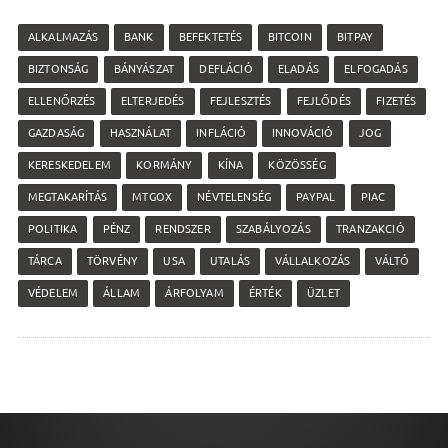
ALKALMAZÁS
BANK
BEFEKTETÉS
BITCOIN
BITPAY
BIZTONSÁG
BÁNYÁSZAT
DEFLÁCIÓ
ELADÁS
ELFOGADÁS
ELLENŐRZÉS
ELTERJEDÉS
FEJLESZTÉS
FEJLŐDÉS
FIZETÉS
GAZDASÁG
HASZNÁLAT
INFLÁCIÓ
INNOVÁCIÓ
JOG
KERESKEDELEM
KORMÁNY
KÍNA
KÖZÖSSÉG
MEGTAKARÍTÁS
MTGOX
NÉVTELENSÉG
PAYPAL
PIAC
POLITIKA
PÉNZ
RENDSZER
SZABÁLYOZÁS
TRANZAKCIÓ
TÁRCA
TÖRVÉNY
USA
UTALÁS
VÁLLALKOZÁS
VÁLTÓ
VÉDELEM
ÁLLAM
ÁRFOLYAM
ÉRTÉK
ÜZLET