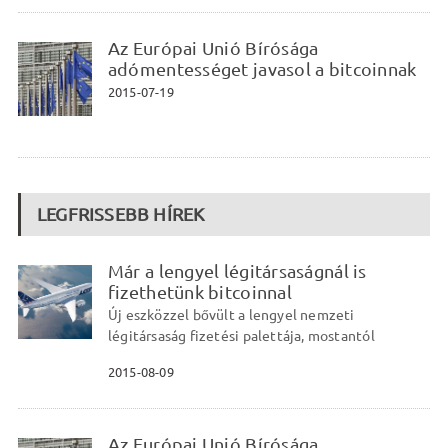
Az Európai Unió Bírósága
adómentességet javasol a bitcoinnak
2015-07-19
LEGFRISSEBB HÍREK
Már a lengyel légitársaságnál is
fizethetünk bitcoinnal
Új eszközzel bővült a lengyel nemzeti
légitársaság fizetési palettája, mostantól
2015-08-09
Az Európai Unió Bírósága