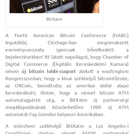
BitXatm
A North American Bitcoin Conference (NABC)
legutóbbi, Chichago-ban megrendezett
eseménysorozata igencsak bővelkedett a
bejelentésekben! Itt látott napvilágot, hogy Chamber of
Digital Commerce (Digitális Kereskedelmi Kamara)
néven
új bitcoin lobbi-csoport
alakult a washingtoni
Kongresszusban; hogy a kínai székhelyű bitcointőzsde,
az OKCoin, beindította az amerikai dollár alapú
kereskedését; illetve, hogy a német bitcoin ATM
automatagyártó cég, a BitXatm új partnerségi
megállapodásának köszönhetően 1000 új ATM
automatát fog üzembe helyezni Amerikában.
A müncheni székhelyű BitXatm a Los Angeles-i
CryptVision startup céggel kötött partnerségi