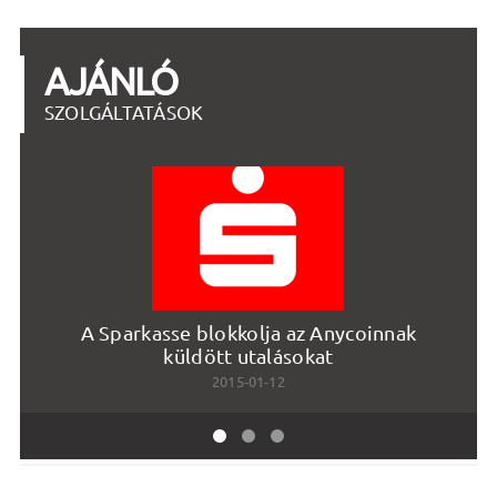
AJÁNLÓ
SZOLGÁLTATÁSOK
A Sparkasse blokkolja az Anycoinnak
De
küldött utalásokat
2015-01-12