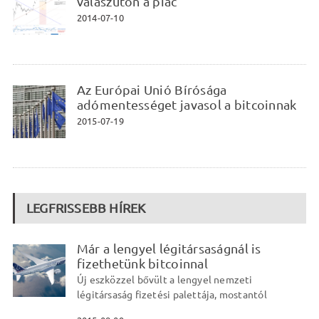
válaszúton a piac
2014-07-10
Az Európai Unió Bírósága
adómentességet javasol a bitcoinnak
2015-07-19
LEGFRISSEBB HÍREK
Már a lengyel légitársaságnál is
fizethetünk bitcoinnal
Új eszközzel bővült a lengyel nemzeti
légitársaság fizetési palettája, mostantól