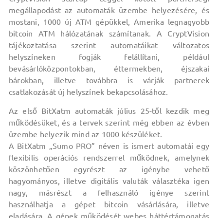
megállapodást az automaták üzembe helyezésére, és
mostani, 1000 új ATM gépükkel, Amerika legnagyobb
bitcoin ATM hálózatának számítanak. A CryptVision
tájékoztatása szerint automatáikat változatos
helyszíneken fogják felállítani, például
bevásárlóközpontokban, éttermekben, éjszakai
bárokban, illetve továbbra is várják partnerek
csatlakozását új helyszínek bekapcsolásához.
Az első BitXatm automaták július 25-től kezdik meg
működésüket, és a tervek szerint még ebben az évben
üzembe helyezik mind az 1000 készüléket.
A BitXatm „Sumo PRO” néven is ismert automatái egy
flexibilis operációs rendszerrel működnek, amelynek
köszönhetően egyrészt az igénybe vehető
hagyományos, illetve digitális valuták választéka igen
nagy, másrészt a felhasználó igénye szerint
használhatja a gépet bitcoin vásárlására, illetve
eladására. A gépek működését webes háttértámogatás