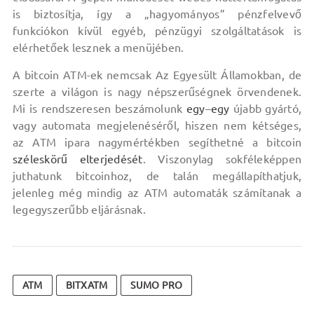
is biztosítja, így a „hagyományos” pénzfelvevő
funkciókon kívül egyéb, pénzügyi szolgáltatások is
elérhetőek lesznek a menüjében.
A bitcoin ATM-ek nemcsak Az Egyesült Államokban, de
szerte a világon is nagy népszerűségnek örvendenek.
Mi is rendszeresen beszámolunk
egy
–
egy
újabb gyártó,
vagy automata megjelenéséről, hiszen nem kétséges,
az ATM ipara nagymértékben segíthetné a bitcoin
széleskörű elterjedését
. Viszonylag sokféleképpen
juthatunk bitcoinhoz, de talán megállapíthatjuk,
jelenleg még mindig az ATM automaták számítanak a
legegyszerűbb eljárásnak.
ATM
BITXATM
SUMO PRO