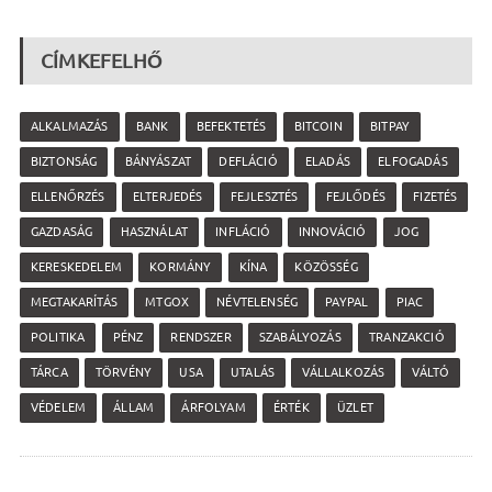
CÍMKEFELHŐ
ALKALMAZÁS
BANK
BEFEKTETÉS
BITCOIN
BITPAY
BIZTONSÁG
BÁNYÁSZAT
DEFLÁCIÓ
ELADÁS
ELFOGADÁS
ELLENŐRZÉS
ELTERJEDÉS
FEJLESZTÉS
FEJLŐDÉS
FIZETÉS
GAZDASÁG
HASZNÁLAT
INFLÁCIÓ
INNOVÁCIÓ
JOG
KERESKEDELEM
KORMÁNY
KÍNA
KÖZÖSSÉG
MEGTAKARÍTÁS
MTGOX
NÉVTELENSÉG
PAYPAL
PIAC
POLITIKA
PÉNZ
RENDSZER
SZABÁLYOZÁS
TRANZAKCIÓ
TÁRCA
TÖRVÉNY
USA
UTALÁS
VÁLLALKOZÁS
VÁLTÓ
VÉDELEM
ÁLLAM
ÁRFOLYAM
ÉRTÉK
ÜZLET