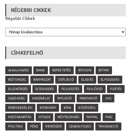
RÉGEBBI CIKKEK
Régebbi Cikkek
CÍMKEFELHŐ
ALKALMAZÁS
BANK
BEFEKTETÉS
BITCOIN
BITPAY
BIZTONSÁG
BÁNYÁSZAT
DEFLÁCIÓ
ELADÁS
ELFOGADÁS
ELLENŐRZÉS
ELTERJEDÉS
FEJLESZTÉS
FEJLŐDÉS
FIZETÉS
GAZDASÁG
HASZNÁLAT
INFLÁCIÓ
INNOVÁCIÓ
JOG
KERESKEDELEM
KORMÁNY
KÍNA
KÖZÖSSÉG
MEGTAKARÍTÁS
MTGOX
NÉVTELENSÉG
PAYPAL
PIAC
POLITIKA
PÉNZ
RENDSZER
SZABÁLYOZÁS
TRANZAKCIÓ