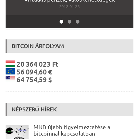
2012-01-23
BITCOIN ÁRFOLYAM
20 364 023 Ft
56 094,60 €
64 754,59 $
NÉPSZERŰ HÍREK
MNB újabb figyelmeztetése a
bitcoinnal kapcsolatban