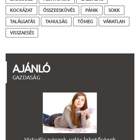
KOCKÁZAT
ÖSSZEESKÜVÉS
PÁNIK
SOKK
TALÁLGATÁS
TANULSÁG
TÖMEG
VÁRATLAN
VISSZAESÉS
AJÁNLÓ
GAZDASÁG
Virtuális pénzek, valós lehetőségek