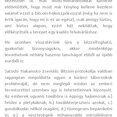
vezetőivel ill. más multi-milliárdosokkal karöltve
eldöntötték, hogy most már tényleg kellene kezdeni
valamit ezzel a bitcoin-hókuszpókusszal (még ha nem is
értik igazán, hogy mi is ez az egész), csak amúgy biztos,
ami biztos alapon, ezért hát nekiláttak, hogy
előkészítsék a terepet egy kiadós felvásárláshoz.
Ha azonban visszatérünk újra a kézzelfogható,
gyakorlati bizonyságokra, akkor mindenképp
levonhatunk néhány hasznos tanulságot ebből az újabb
esetből is:
Satoshi Nakamoto zseniális Bitcoin-protokollja valóban
ragyogóan megoldotta ugyan a bizánci tábornokok
problémáját, de nem meglepő módon az emberi
természettel szemben így is tehetetlennek bizonyult.
Az emberek ugyanis továbbra is éppúgy hajlamosak a.)
felülni a pletykáknak, b.) továbbterjeszteni azokat, c.)
gondolkodás nélkül reagálni, d.) tömegesen bepánikolni
és e.) a veszteségeik mihamarabbi mérséklésére