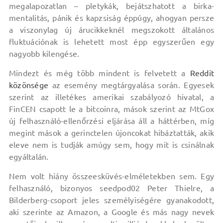
megalapozatlan – pletykák, bejátszhatott a birka-
mentalitás, pánik és kapzsiság éppúgy, ahogyan persze
a viszonylag új árucikkeknél megszokott általános
fluktuációnak is lehetett most épp egyszerűen egy
nagyobb kilengése.
Mindezt és még több mindent is felvetett a
Reddit
közönsége
az esemény megtárgyalása során. Egyesek
szerint az illetékes amerikai szabályozó hivatal, a
FinCEN csapott le a bitcoinra, mások szerint az MtGox
új felhasználó-ellenőrzési eljárása áll a háttérben, míg
megint mások a gerinctelen újoncokat hibáztatták, akik
eleve nem is tudják amúgy sem, hogy mit is csinálnak
egyáltalán.
Nem volt hiány összeesküvés-elméletekben sem. Egy
felhasználó, bizonyos seedpod02 Peter Thielre, a
Bilderberg-csoport jeles személyiségére gyanakodott,
aki szerinte az Amazon, a Google és más nagy nevek