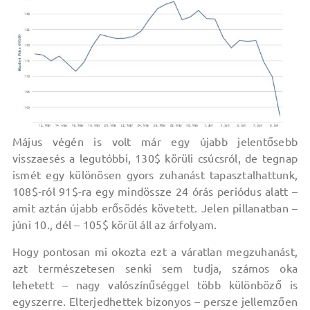
Május végén is volt már egy újabb jelentősebb
visszaesés a legutóbbi, 130$ körüli csúcsról, de tegnap
ismét egy különösen gyors zuhanást tapasztalhattunk,
108$-ról 91$-ra egy mindössze 24 órás periódus alatt –
amit aztán újabb erősödés követett. Jelen pillanatban –
júni 10., dél – 105$ körül áll az árfolyam.
Hogy pontosan mi okozta ezt a váratlan megzuhanást,
azt természetesen senki sem tudja, számos oka
lehetett – nagy valószínűséggel több különböző is
egyszerre. Elterjedhettek bizonyos – persze jellemzően