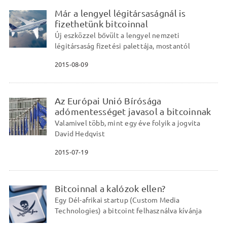
Már a lengyel légitársaságnál is
fizethetünk bitcoinnal
Új eszközzel bővült a lengyel nemzeti
légitársaság fizetési palettája, mostantól
2015-08-09
Az Európai Unió Bírósága
adómentességet javasol a bitcoinnak
Valamivel több, mint egy éve folyik a jogvita
David Hedqvist
2015-07-19
Bitcoinnal a kalózok ellen?
Egy Dél-afrikai startup (Custom Media
Technologies) a bitcoint felhasználva kívánja