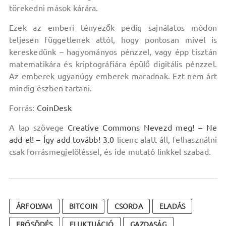
törekedni mások kárára.
Ezek az emberi tényezők pedig sajnálatos módon
teljesen függetlenek attól, hogy pontosan mivel is
kereskedünk – hagyományos pénzzel, vagy épp tisztán
matematikára és kriptográfiára épülő digitális pénzzel.
Az emberek ugyanúgy emberek maradnak. Ezt nem árt
mindig észben tartani.
Forrás:
CoinDesk
A lap szövege
Creative Commons Nevezd meg! – Ne
add el! – Így add tovább! 3.0
licenc alatt áll, felhasználni
csak forrásmegjelöléssel, és ide mutató linkkel szabad.
ÁRFOLYAM
BITCOIN
CSORDA
ELADÁS
ERŐSÖDÉS
FLUKTUÁCIÓ
GAZDASÁG