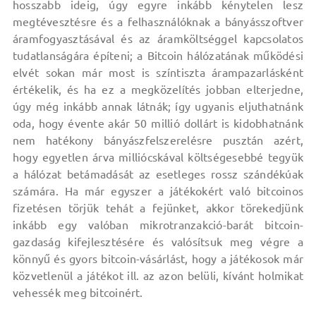
hosszabb ideig, úgy egyre inkább kénytelen lesz
megtévesztésre és a felhasználóknak a bányásszoftver
áramfogyasztásával és az áramköltséggel kapcsolatos
tudatlanságára építeni; a Bitcoin hálózatának működési
elvét sokan már most is színtiszta árampazarlásként
értékelik, és ha ez a megközelítés jobban elterjedne,
úgy még inkább annak látnák; így ugyanis eljuthatnánk
oda, hogy évente akár 50 millió dollárt is kidobhatnánk
nem hatékony bányászfelszerelésre pusztán azért,
hogy egyetlen árva milliócskával költségesebbé tegyük
a hálózat betámadását az esetleges rossz szándékúak
számára. Ha már egyszer a játékokért való bitcoinos
fizetésen törjük tehát a fejünket, akkor törekedjünk
inkább egy valóban mikrotranzakció-barát bitcoin-
gazdaság kifejlesztésére és valósítsuk meg végre a
könnyű és gyors bitcoin-vásárlást, hogy a játékosok már
közvetlenül a játékot ill. az azon belüli, kívánt holmikat
vehessék meg bitcoinért.