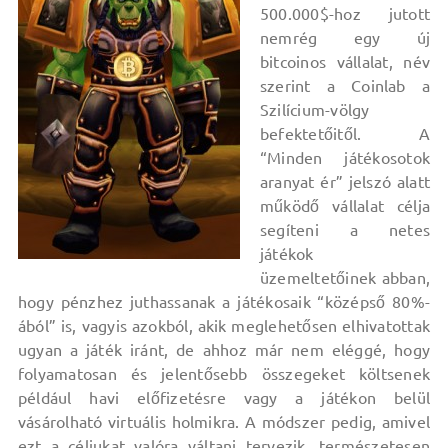
500.000$-hoz jutott
nemrég egy új
bitcoinos vállalat, név
szerint a Coinlab a
Szilícium-völgy
befektetőitől. A
“Minden játékosotok
aranyat ér” jelszó alatt
működő vállalat célja
segíteni a netes
játékok
üzemeltetőinek abban,
hogy pénzhez juthassanak a játékosaik “középső 80%-
ából” is, vagyis azokból, akik meglehetősen elhivatottak
ugyan a játék iránt, de ahhoz már nem eléggé, hogy
folyamatosan és jelentősebb összegeket költsenek
például havi előfizetésre vagy a játékon belül
vásárolható virtuális holmikra. A módszer pedig, amivel
ezt a céljukat valóra váltani tervezik, természetesen