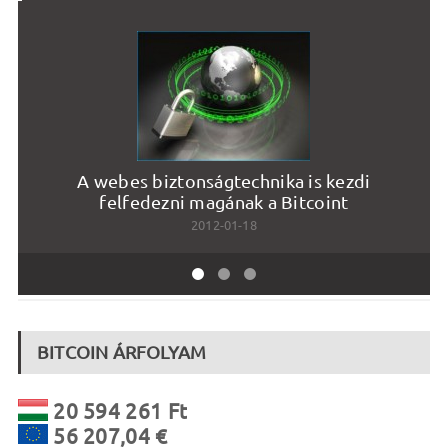
A webes biztonságtechnika is kezdi
L
felfedezni magának a Bitcoint
2012-01-18
BITCOIN ÁRFOLYAM
20 594 261 Ft
56 207,04 €