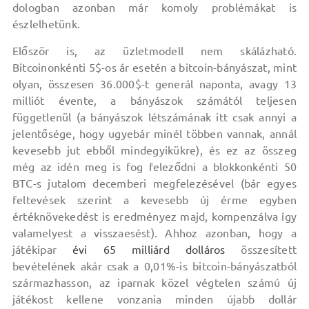
dologban azonban már komoly problémákat is
észlelhetünk.
Először is, az üzletmodell nem skálázható.
Bitcoinonkénti 5$-os ár esetén a bitcoin-bányászat, mint
olyan, összesen 36.000$-t generál naponta, avagy 13
milliót évente, a bányászok számától teljesen
függetlenül (a bányászok létszámának itt csak annyi a
jelentősége, hogy ugyebár minél többen vannak, annál
kevesebb jut ebből mindegyikükre), és ez az összeg
még az idén meg is fog feleződni a blokkonkénti 50
BTC-s jutalom decemberi megfelezésével (bár egyes
feltevések szerint a kevesebb új érme egyben
értéknövekedést is eredményez majd, kompenzálva így
valamelyest a visszaesést). Ahhoz azonban, hogy a
játékipar
évi 65 milliárd dolláros
összesített
bevételének akár csak a 0,01%-is bitcoin-bányászatból
származhasson, az iparnak közel végtelen számú új
játékost kellene vonzania minden újabb dollár