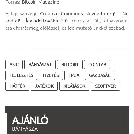
Forrás:
Bitcoin Magazine
A lap szövege
Creative Commons Nevezd meg! – Ne
add el! – Így add tovább! 3.0
licenc alatt áll, felhasználni
csak forrásmegjelöléssel, és ide mutató linkkel szabad.
ASIC
BÁNYÁSZAT
BITCOIN
COINLAB
FEJLESZTÉS
FIZETÉS
FPGA
GAZDASÁG
HÁTTÉR
JÁTÉKOK
KILÁTÁSOK
SZOFTVER
AJÁNLÓ
BÁNYÁSZAT