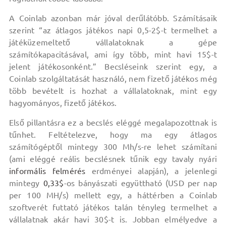
A Coinlab azonban már jóval derűlátóbb. Számításaik
szerint “az átlagos játékos napi 0,5-2$-t termelhet a
játéküzemeltető vállalatoknak a gépe
számítókapacitásával, ami így több, mint havi 15$-t
jelent játékosonként.” Becsléseink szerint egy, a
Coinlab szolgáltatását használó, nem fizető játékos még
több bevételt is hozhat a vállalatoknak, mint egy
hagyományos, fizető játékos.
Első pillantásra ez a becslés eléggé megalapozottnak is
tűnhet. Feltételezve, hogy ma egy átlagos
számítógéptől mintegy 300 Mh/s-re lehet számítani
(ami eléggé reális becslésnek tűnik egy tavaly nyári
informális felmérés
erdményei alapján), a jelenlegi
mintegy
0,33$
-os bányászati együttható (USD per nap
per 100 MH/s) mellett egy, a háttérben a Coinlab
szoftverét futtató játékos talán tényleg termelhet a
vállalatnak akár havi 30$-t is. Jobban elmélyedve a