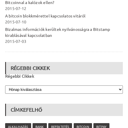
Bitcoinnal a kalózok ellen?
2015-07-12
A bitcoin blokkmérettel kapcsolatos vitáról
2015-07-10
Bizalmas információk kerültek nyilvánosságra a Bitstamp
kirablásával kapcsolatban
2015-07-03
RÉGEBBI CIKKEK
Régebbi Cikkek
CÍMKEFELHŐ
ALKALMAZÁS
BANK
BEFEKTETÉS
BITCOIN
BITPAY