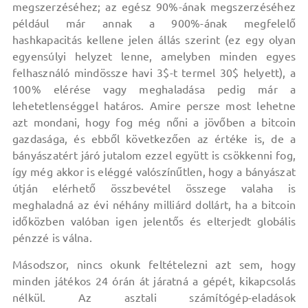
megszerzéséhez; az egész 90%-ának megszerzéséhez
például már annak a 900%-ának megfelelő
hashkapacitás kellene jelen állás szerint (ez egy olyan
egyensúlyi helyzet lenne, amelyben minden egyes
felhasználó mindössze havi 3$-t termel 30$ helyett), a
100% elérése vagy meghaladása pedig már a
lehetetlenséggel határos. Amire persze most lehetne
azt mondani, hogy fog még nőni a jövőben a bitcoin
gazdasága, és ebből következően az értéke is, de a
bányászatért járó jutalom ezzel együtt is csökkenni fog,
így még akkor is eléggé valószínűtlen, hogy a bányászat
útján elérhető összbevétel összege valaha is
meghaladná az évi néhány milliárd dollárt, ha a bitcoin
időközben valóban igen jelentős és elterjedt globális
pénzzé is válna.
Másodszor, nincs okunk feltételezni azt sem, hogy
minden játékos 24 órán át járatná a gépét, kikapcsolás
nélkül. Az asztali számítógép-eladások