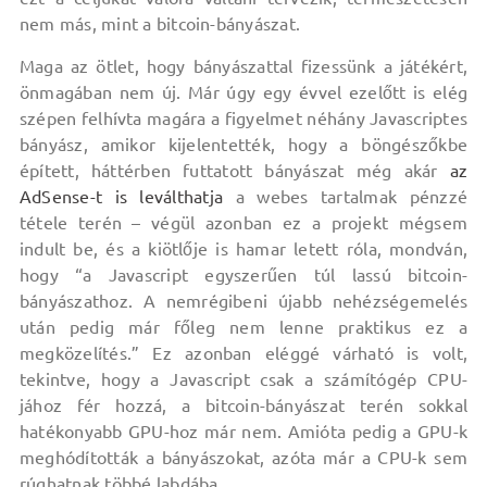
nem más, mint a bitcoin-bányászat.
Maga az ötlet, hogy bányászattal fizessünk a játékért,
önmagában nem új. Már úgy egy évvel ezelőtt is elég
szépen felhívta magára a figyelmet néhány Javascriptes
bányász, amikor kijelentették, hogy a böngészőkbe
épített, háttérben futtatott bányászat még akár
az
AdSense-t is leválthatja
a webes tartalmak pénzzé
tétele terén – végül azonban ez a projekt mégsem
indult be, és a kiötlője is hamar letett róla, mondván,
hogy “a Javascript egyszerűen túl lassú bitcoin-
bányászathoz. A nemrégibeni újabb nehézségemelés
után pedig már főleg nem lenne praktikus ez a
megközelítés.” Ez azonban eléggé várható is volt,
tekintve, hogy a Javascript csak a számítógép CPU-
jához fér hozzá, a bitcoin-bányászat terén sokkal
hatékonyabb GPU-hoz már nem. Amióta pedig a GPU-k
meghódították a bányászokat, azóta már a CPU-k sem
rúghatnak többé labdába.