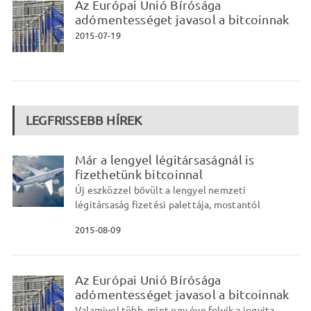
Az Európai Unió Bírósága
adómentességet javasol a bitcoinnak
2015-07-19
LEGFRISSEBB HÍREK
Már a lengyel légitársaságnál is
fizethetünk bitcoinnal
Új eszközzel bővült a lengyel nemzeti
légitársaság fizetési palettája, mostantól
2015-08-09
Az Európai Unió Bírósága
adómentességet javasol a bitcoinnak
Valamivel több, mint egy éve folyik a jogvita