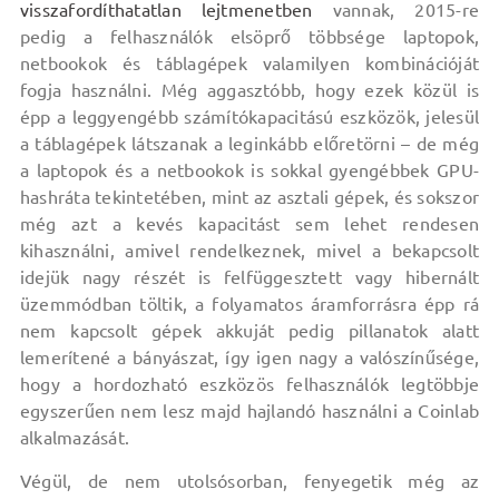
visszafordíthatatlan lejtmenetben
vannak, 2015-re
pedig a felhasználók elsöprő többsége laptopok,
netbookok és táblagépek valamilyen kombinációját
fogja használni. Még aggasztóbb, hogy ezek közül is
épp a leggyengébb számítókapacitású eszközök, jelesül
a táblagépek látszanak a leginkább előretörni – de még
a laptopok és a netbookok is sokkal gyengébbek GPU-
hashráta tekintetében, mint az asztali gépek, és sokszor
még azt a kevés kapacitást sem lehet rendesen
kihasználni, amivel rendelkeznek, mivel a bekapcsolt
idejük nagy részét is felfüggesztett vagy hibernált
üzemmódban töltik, a folyamatos áramforrásra épp rá
nem kapcsolt gépek akkuját pedig pillanatok alatt
lemerítené a bányászat, így igen nagy a valószínűsége,
hogy a hordozható eszközös felhasználók legtöbbje
egyszerűen nem lesz majd hajlandó használni a Coinlab
alkalmazását.
Végül, de nem utolsósorban, fenyegetik még az