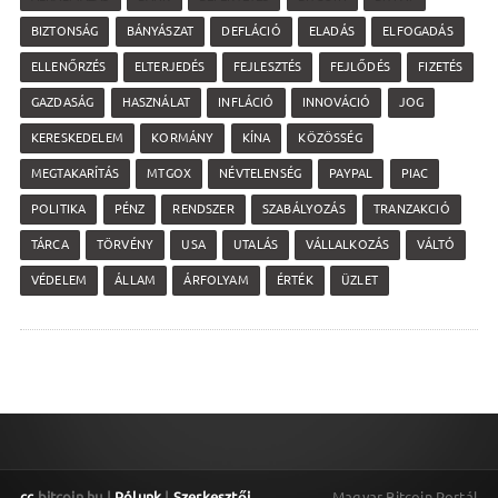
BIZTONSÁG
BÁNYÁSZAT
DEFLÁCIÓ
ELADÁS
ELFOGADÁS
ELLENŐRZÉS
ELTERJEDÉS
FEJLESZTÉS
FEJLŐDÉS
FIZETÉS
GAZDASÁG
HASZNÁLAT
INFLÁCIÓ
INNOVÁCIÓ
JOG
KERESKEDELEM
KORMÁNY
KÍNA
KÖZÖSSÉG
MEGTAKARÍTÁS
MTGOX
NÉVTELENSÉG
PAYPAL
PIAC
POLITIKA
PÉNZ
RENDSZER
SZABÁLYOZÁS
TRANZAKCIÓ
TÁRCA
TÖRVÉNY
USA
UTALÁS
VÁLLALKOZÁS
VÁLTÓ
VÉDELEM
ÁLLAM
ÁRFOLYAM
ÉRTÉK
ÜZLET
cc
bitcoin.hu |
Rólunk
|
Szerkesztői
Magyar Bitcoin Portál