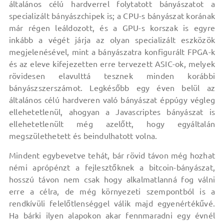
általános célú hardverrel folytatott bányászatot a
specializált bányászchipek is; a CPU-s bányászat korának
már régen leáldozott, és a GPU-s korszak is egyre
inkább a végét járja az olyan specializált eszközök
megjelenésével, mint a bányászatra konfigurált FPGA-k
és az eleve kifejezetten erre tervezett ASIC-ok, melyek
rövidesen elavulttá tesznek minden korábbi
bányászszerszámot. Legkésőbb egy éven belül az
általános célú hardveren való bányászat éppúgy végleg
ellehetetlenül, ahogyan a Javascriptes bányászat is
ellehetetlenült még azelőtt, hogy egyáltalán
megszülethetett és beindulhatott volna.
Mindent egybevetve tehát, bár rövid távon még hozhat
némi aprópénzt a fejlesztőknek a bitcoin-bányászat,
hosszú távon nem csak hogy alkalmatlanná fog válni
erre a célra, de még környezeti szempontból is a
rendkívüli felelőtlenséggel válik majd egyenértékűvé.
Ha bárki ilyen alapokon akar fennmaradni egy évnél