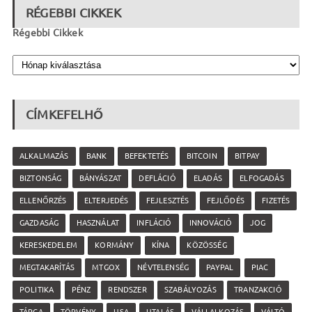
RÉGEBBI CIKKEK
Régebbi Cikkek
CÍMKEFELHŐ
ALKALMAZÁS
BANK
BEFEKTETÉS
BITCOIN
BITPAY
BIZTONSÁG
BÁNYÁSZAT
DEFLÁCIÓ
ELADÁS
ELFOGADÁS
ELLENŐRZÉS
ELTERJEDÉS
FEJLESZTÉS
FEJLŐDÉS
FIZETÉS
GAZDASÁG
HASZNÁLAT
INFLÁCIÓ
INNOVÁCIÓ
JOG
KERESKEDELEM
KORMÁNY
KÍNA
KÖZÖSSÉG
MEGTAKARÍTÁS
MTGOX
NÉVTELENSÉG
PAYPAL
PIAC
POLITIKA
PÉNZ
RENDSZER
SZABÁLYOZÁS
TRANZAKCIÓ