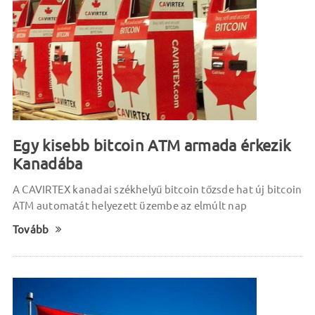
Egy kisebb bitcoin ATM armada érkezik
Kanadába
A CAVIRTEX kanadai székhelyű bitcoin tőzsde hat új bitcoin
ATM automatát helyezett üzembe az elmúlt nap
Tovább