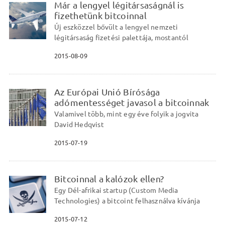
Már a lengyel légitársaságnál is
fizethetünk bitcoinnal
Új eszközzel bővült a lengyel nemzeti
légitársaság fizetési palettája, mostantól
2015-08-09
Az Európai Unió Bírósága
adómentességet javasol a bitcoinnak
Valamivel több, mint egy éve folyik a jogvita
David Hedqvist
2015-07-19
Bitcoinnal a kalózok ellen?
Egy Dél-afrikai startup (Custom Media
Technologies) a bitcoint felhasználva kívánja
2015-07-12