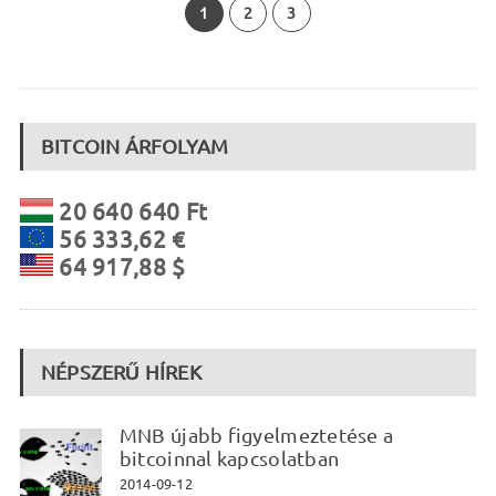
1
2
3
BITCOIN ÁRFOLYAM
20 640 640 Ft
56 333,62 €
64 917,88 $
NÉPSZERŰ HÍREK
MNB újabb figyelmeztetése a
bitcoinnal kapcsolatban
2014-09-12