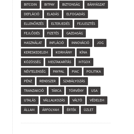
BITCOIN
BITPAY
BIZTONSÁG
BÁNYÁSZAT
DEFLÁCIÓ
ELADÁS
ELFOGADÁS
ELLENŐRZÉS
ELTERJEDÉS
FEJLESZTÉS
FEJLŐDÉS
FIZETÉS
GAZDASÁG
HASZNÁLAT
INFLÁCIÓ
INNOVÁCIÓ
JOG
KERESKEDELEM
KORMÁNY
KÍNA
KÖZÖSSÉG
MEGTAKARÍTÁS
MTGOX
NÉVTELENSÉG
PAYPAL
PIAC
POLITIKA
PÉNZ
RENDSZER
SZABÁLYOZÁS
TRANZAKCIÓ
TÁRCA
TÖRVÉNY
USA
UTALÁS
VÁLLALKOZÁS
VÁLTÓ
VÉDELEM
ÁLLAM
ÁRFOLYAM
ÉRTÉK
ÜZLET