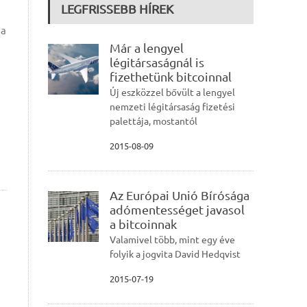
LEGFRISSEBB HÍREK
 a
Már a lengyel
légitársaságnál is
fizethetünk bitcoinnal
Új eszközzel bővült a lengyel
nemzeti légitársaság fizetési
palettája, mostantól
2015-08-09
Az Európai Unió Bírósága
adómentességet javasol
a bitcoinnak
Valamivel több, mint egy éve
s
folyik a jogvita David Hedqvist
2015-07-19