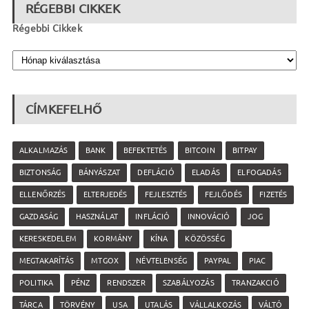
RÉGEBBI CIKKEK
Régebbi Cikkek
CÍMKEFELHŐ
ALKALMAZÁS
BANK
BEFEKTETÉS
BITCOIN
BITPAY
BIZTONSÁG
BÁNYÁSZAT
DEFLÁCIÓ
ELADÁS
ELFOGADÁS
ELLENŐRZÉS
ELTERJEDÉS
FEJLESZTÉS
FEJLŐDÉS
FIZETÉS
GAZDASÁG
HASZNÁLAT
INFLÁCIÓ
INNOVÁCIÓ
JOG
KERESKEDELEM
KORMÁNY
KÍNA
KÖZÖSSÉG
MEGTAKARÍTÁS
MTGOX
NÉVTELENSÉG
PAYPAL
PIAC
POLITIKA
PÉNZ
RENDSZER
SZABÁLYOZÁS
TRANZAKCIÓ
TÁRCA
TÖRVÉNY
USA
UTALÁS
VÁLLALKOZÁS
VÁLTÓ