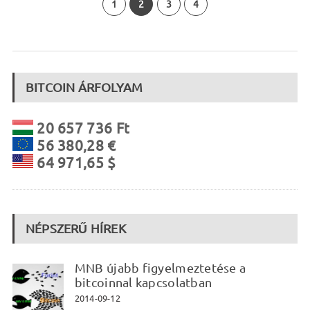
1
2
3
4
BITCOIN ÁRFOLYAM
20 657 736 Ft
56 380,28 €
64 971,65 $
NÉPSZERŰ HÍREK
MNB újabb figyelmeztetése a
bitcoinnal kapcsolatban
2014-09-12