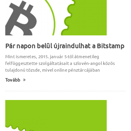
Pár napon belül újraindulhat a Bitstamp
Mint ismeretes, 2015. január 5-től átmenetileg
felfüggesztette szolgáltatásait a szlovén-angol közös
tulajdonú tőzsde, mivel online pénztárcájában
Tovább