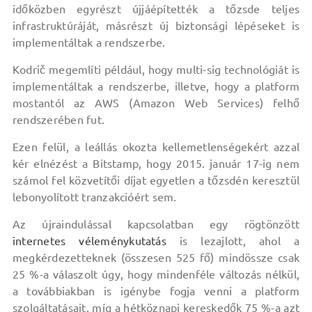
időközben egyrészt újjáépítették a tőzsde teljes
infrastruktúráját, másrészt új biztonsági lépéseket is
implementáltak a rendszerbe.
Kodrič megemlíti például, hogy multi-sig technológiát is
implementáltak a rendszerbe, illetve, hogy a platform
mostantól az AWS (Amazon Web Services) felhő
rendszerében fut.
Ezen felül, a leállás okozta kellemetlenségekért azzal
kér elnézést a Bitstamp, hogy 2015. január 17-ig nem
számol fel közvetítői díjat egyetlen a tőzsdén keresztül
lebonyolított tranzakcióért sem.
Az újraindulással kapcsolatban egy rögtönzött
internetes véleménykutatás
is lezajlott, ahol a
megkérdezetteknek (összesen 525 fő) mindössze csak
25 %-a válaszolt úgy, hogy mindenféle változás nélkül,
a továbbiakban is igénybe fogja venni a platform
szolgáltatásait, míg a hétköznapi kereskedők 75 %-a azt