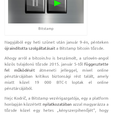
Bitstamp
Nagyjából egy heti szünet után január 9-én, pénteken
újraindította szolgáltatásait
a Bitstamp bitcoin tőzsde.
Ahogy arról a bitcoin.hu is beszámolt, a szlovén-angol
közös tulajdonú tőzsde 2015. január 5-től
függesztette
fel működését
átmeneti jelleggel, mivel online
pénztárcájában kritikus biztonsági rést talált, amely
miatt közel 19 000 BTC-t loptak el online
pénztárcájából.
Nejc Kodrič, a Bitstamp vezérigazgatója, egy a platform
honlapján közzétett
nyilatkozatában
azzal magyarázza a
tőzsde közel egy hetes „kényszerpihenőjét”, hogy