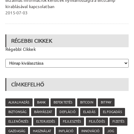
Bizalmas információk kerültek nyilvánosságra a Bitstamp
kirablásával kapcsolatban
2015-07-03
RÉGEBBI CIKKEK
Régebbi Cikkek
CÍMKEFELHŐ
ALKALMAZÁS
BANK
BEFEKTETÉS
BITCOIN
BITPAY
BIZTONSÁG
BÁNYÁSZAT
DEFLÁCIÓ
ELADÁS
ELFOGADÁS
ELLENŐRZÉS
ELTERJEDÉS
FEJLESZTÉS
FEJLŐDÉS
FIZETÉS
GAZDASÁG
HASZNÁLAT
INFLÁCIÓ
INNOVÁCIÓ
JOG