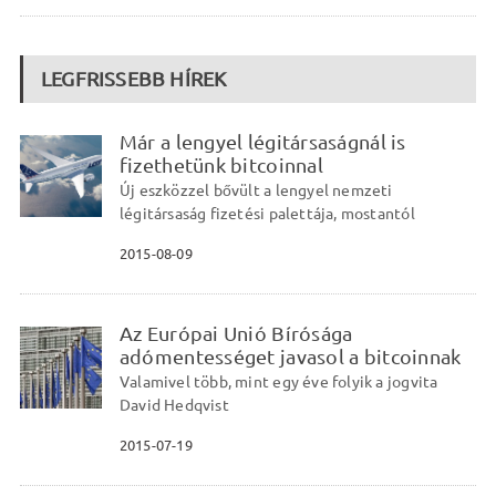
LEGFRISSEBB HÍREK
Már a lengyel légitársaságnál is
fizethetünk bitcoinnal
Új eszközzel bővült a lengyel nemzeti
légitársaság fizetési palettája, mostantól
2015-08-09
Az Európai Unió Bírósága
adómentességet javasol a bitcoinnak
Valamivel több, mint egy éve folyik a jogvita
David Hedqvist
2015-07-19