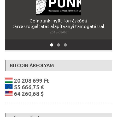
Coinpunk: nyílt forráskódú
tárcaszolgáltatás alapítványi támogatással
2013-08-06
BITCOIN ÁRFOLYAM
20 208 699 Ft
55 666,75 €
64 260,68 $