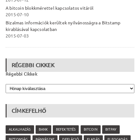
2015-07-12
A bitcoin blokkmérettel kapcsolatos vitáról
2015-07-10
Bizalmas információk kerültek nyilvánosságra a Bitstamp
kirablásával kapcsolatban
2015-07-03
RÉGEBBI CIKKEK
Régebbi Cikkek
CÍMKEFELHŐ
ALKALMAZÁS
BANK
BEFEKTETÉS
BITCOIN
BITPAY
BIZTONSÁG
BÁNYÁSZAT
DEFLÁCIÓ
ELADÁS
ELFOGADÁS