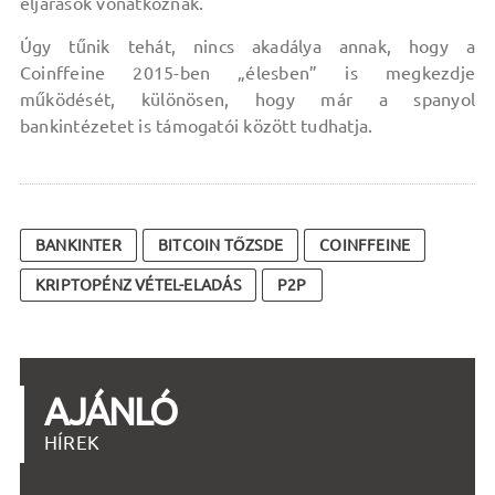
eljárások vonatkoznak.
Úgy tűnik tehát, nincs akadálya annak, hogy a
Coinffeine 2015-ben „élesben” is megkezdje
működését, különösen, hogy már a spanyol
bankintézetet is támogatói között tudhatja.
BANKINTER
BITCOIN TŐZSDE
COINFFEINE
KRIPTOPÉNZ VÉTEL-ELADÁS
P2P
AJÁNLÓ
HÍREK