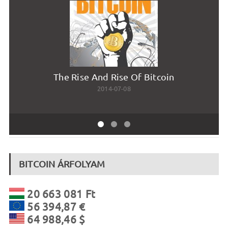
The Rise And Rise Of Bitcoin
Má
2014-07-08
BITCOIN ÁRFOLYAM
20 663 081 Ft
56 394,87 €
64 988,46 $