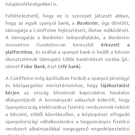
tulajdonféleségekkel is.
Feltételezhető, hogy ez is szerepet játszott abban,
hogy az egyik spanyol bank, a
Bankinter
, úgy döntött,
támogatja a Coinffeine fejlesztéseit, illetve működését.
A támogatás a Bankinter leányvállalatán, a
Bankinter
Innovation Fundation
-on keresztül
érkezett a
platformhoz
, és ezáltal a spanyol bank is beállt a bitcoin
ökoszisztémát támogató többi bankintézet sorába (pl.:
német
Fidor Bank
, észt
LHV bank
).
A Coinffeine még áprilisában fordult a spanyol pénzügyi
és közigazgatási minisztériumhoz, hogy
tájékoztatást
kérjen
az ország bitcoinnal kapcsolatos hivatalos
álláspontjáról. A kormányzati válaszból kiderült, hogy
Spanyolország elektronikus fizetési rendszernek tekinti
a bitcoint, ebből következően, a kriptopénzt elfogadó
spanyolországi vállalkozásokra a hagyományos fizetési
rendszert alkalmazókkal megegyező engedélyeztetési