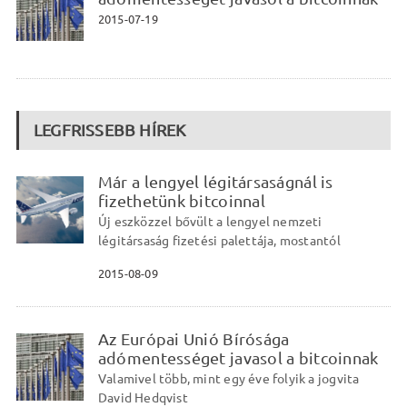
2015-07-19
LEGFRISSEBB HÍREK
Már a lengyel légitársaságnál is
fizethetünk bitcoinnal
Új eszközzel bővült a lengyel nemzeti
légitársaság fizetési palettája, mostantól
2015-08-09
Az Európai Unió Bírósága
adómentességet javasol a bitcoinnak
Valamivel több, mint egy éve folyik a jogvita
David Hedqvist