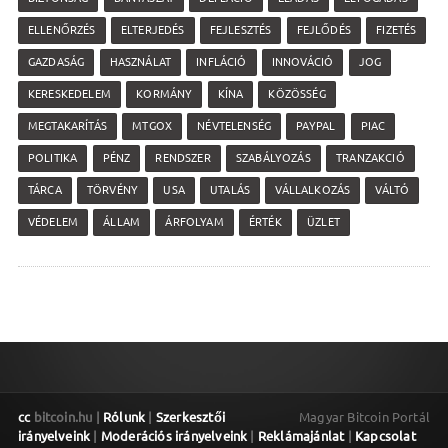
ELLENŐRZÉS
ELTERJEDÉS
FEJLESZTÉS
FEJLŐDÉS
FIZETÉS
GAZDASÁG
HASZNÁLAT
INFLÁCIÓ
INNOVÁCIÓ
JOG
KERESKEDELEM
KORMÁNY
KÍNA
KÖZÖSSÉG
MEGTAKARÍTÁS
MTGOX
NÉVTELENSÉG
PAYPAL
PIAC
POLITIKA
PÉNZ
RENDSZER
SZABÁLYOZÁS
TRANZAKCIÓ
TÁRCA
TÖRVÉNY
USA
UTALÁS
VÁLLALKOZÁS
VÁLTÓ
VÉDELEM
ÁLLAM
ÁRFOLYAM
ÉRTÉK
ÜZLET
cc
bitcoin.hu |
Rólunk
|
Szerkesztői
Magyar Bitcoin Portál
irányelveink
|
Moderációs irányelveink
|
Reklámajánlat
|
Kapcsolat