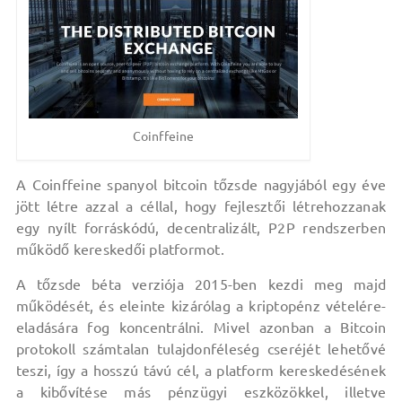
Coinffeine
A Coinffeine spanyol bitcoin tőzsde nagyjából egy éve
jött létre azzal a céllal, hogy fejlesztői létrehozzanak
egy nyílt forráskódú, decentralizált, P2P rendszerben
működő kereskedői platformot.
A tőzsde béta verziója 2015-ben kezdi meg majd
működését, és eleinte kizárólag a kriptopénz vételére-
eladására fog koncentrálni. Mivel azonban a Bitcoin
protokoll számtalan tulajdonféleség cseréjét lehetővé
teszi, így a hosszú távú cél, a platform kereskedésének
a kibővítése más pénzügyi eszközökkel, illetve