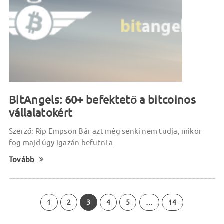
BitAngels: 60+ befektető a bitcoinos
vállalatokért
Szerző: Rip Empson Bár azt még senki nem tudja, mikor
fog majd úgy igazán befutni a
Tovább
1
2
3
4
5
…
14