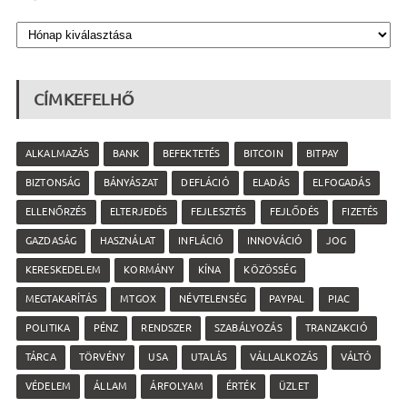
CÍMKEFELHŐ
ALKALMAZÁS
BANK
BEFEKTETÉS
BITCOIN
BITPAY
BIZTONSÁG
BÁNYÁSZAT
DEFLÁCIÓ
ELADÁS
ELFOGADÁS
ELLENŐRZÉS
ELTERJEDÉS
FEJLESZTÉS
FEJLŐDÉS
FIZETÉS
GAZDASÁG
HASZNÁLAT
INFLÁCIÓ
INNOVÁCIÓ
JOG
KERESKEDELEM
KORMÁNY
KÍNA
KÖZÖSSÉG
MEGTAKARÍTÁS
MTGOX
NÉVTELENSÉG
PAYPAL
PIAC
POLITIKA
PÉNZ
RENDSZER
SZABÁLYOZÁS
TRANZAKCIÓ
TÁRCA
TÖRVÉNY
USA
UTALÁS
VÁLLALKOZÁS
VÁLTÓ
VÉDELEM
ÁLLAM
ÁRFOLYAM
ÉRTÉK
ÜZLET