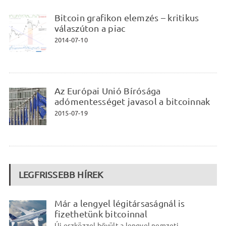
Bitcoin grafikon elemzés – kritikus
válaszúton a piac
2014-07-10
Az Európai Unió Bírósága
adómentességet javasol a bitcoinnak
2015-07-19
LEGFRISSEBB HÍREK
Már a lengyel légitársaságnál is
fizethetünk bitcoinnal
Új eszközzel bővült a lengyel nemzeti