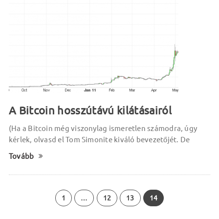
A Bitcoin hosszútávú kilátásairól
(Ha a Bitcoin még viszonylag ismeretlen számodra, úgy
kérlek, olvasd el Tom Simonite kiváló bevezetőjét. De
Tovább
1
…
12
13
14