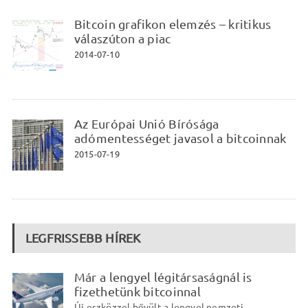
Bitcoin grafikon elemzés – kritikus
válaszúton a piac
2014-07-10
Az Európai Unió Bírósága
adómentességet javasol a bitcoinnak
2015-07-19
LEGFRISSEBB HÍREK
Már a lengyel légitársaságnál is
fizethetünk bitcoinnal
Új eszközzel bővült a lengyel nemzeti