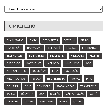
CÍMKEFELHŐ
ALKALMAZÁS
BANK
BEFEKTETÉS
BITCOIN
BITPAY
BIZTONSÁG
BÁNYÁSZAT
DEFLÁCIÓ
ELADÁS
ELFOGADÁS
ELLENŐRZÉS
ELTERJEDÉS
FEJLESZTÉS
FEJLŐDÉS
FIZETÉS
GAZDASÁG
HASZNÁLAT
INFLÁCIÓ
INNOVÁCIÓ
JOG
KERESKEDELEM
KORMÁNY
KÍNA
KÖZÖSSÉG
MEGTAKARÍTÁS
MTGOX
NÉVTELENSÉG
PAYPAL
PIAC
POLITIKA
PÉNZ
RENDSZER
SZABÁLYOZÁS
TRANZAKCIÓ
TÁRCA
TÖRVÉNY
USA
UTALÁS
VÁLLALKOZÁS
VÁLTÓ
VÉDELEM
ÁLLAM
ÁRFOLYAM
ÉRTÉK
ÜZLET