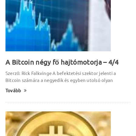
A Bitcoin négy fő hajtómotorja – 4/4
Szerző: Rick Falkvinge A befektetési szektor jelenti a
Bitcoin számára a negyedik és egyben utolsó olyan
Tovább