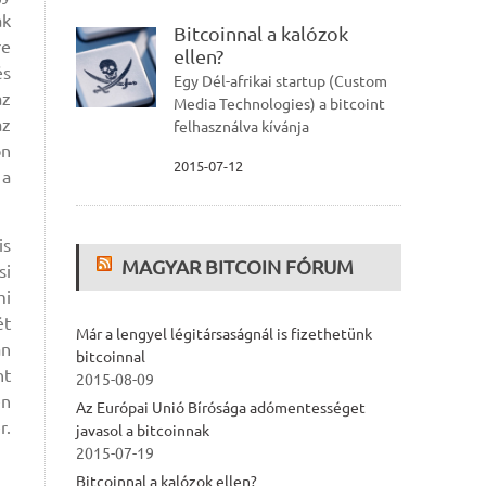
ak
Bitcoinnal a kalózok
re
ellen?
és
Egy Dél-afrikai startup (Custom
az
Media Technologies) a bitcoint
az
felhasználva kívánja
ön
2015-07-12
 a
is
MAGYAR BITCOIN FÓRUM
si
mi
ét
Már a lengyel légitársaságnál is fizethetünk
an
bitcoinnal
nt
2015-08-09
en
Az Európai Unió Bírósága adómentességet
r.
javasol a bitcoinnak
2015-07-19
Bitcoinnal a kalózok ellen?