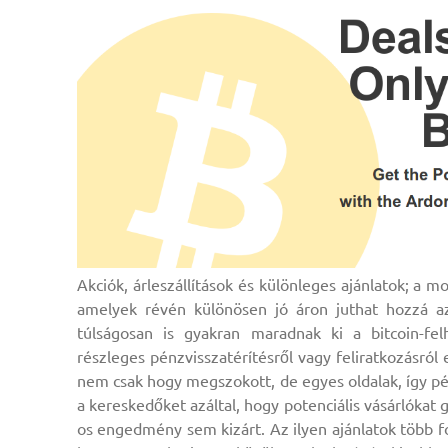
Akciók, árleszállítások és különleges ajánlatok; a 
amelyek révén különösen jó áron juthat hozzá 
túlságosan is gyakran maradnak ki a bitcoin-fel
részleges pénzvisszatérítésről vagy feliratkozásró
nem csak hogy megszokott, de egyes oldalak, így pé
a kereskedőket azáltal, hogy potenciális vásárlókat
os engedmény sem kizárt. Az ilyen ajánlatok több f