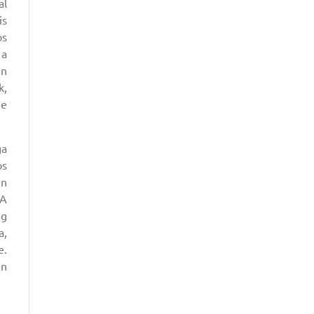
al
is
os
 a
en
k,
ne
ga
os
en
 A
ig
a,
e.
in