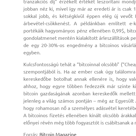
tranzakciós díj” érzékelt értékét leszorítani mondj
jobban néz ki, mivel így már az eredeti ár is csak 1
sokkal jobb, és kétségkívül éppen elég új vevő
árbevétel-csökkenést. A példánkban említett e-k
portékáik hagyományos pénz ellenében 0,99$, bitco
gondolatmenet mentén kialakított árleszállítások p
de egy 20-30%-os engedmény a bitcoinos vásárlá
egyben.
Kulcsfontosságú tehát a “bitcoinnal olcsóbb” (“Che
szempontjából is. Ha az ember csak úgy találomra
kereskedőbe botolhat annak ellenére is, hogy va
ahhoz, hogy egyre többen fedezzék már szinte kiz
bitcoin gazdaságának azonban kereskedők mellet
jelenleg a világ számos pontján – még az Egyesült 
hogy rohamosan nő a személyes adásvétel keretében 
A bitcoinos fizetés ellenében kínált olcsóbb árakk
előnyei révén még több fogyasztót is csábítsanak a 
Forrás:
Bitcoin Magazine