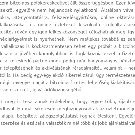
.com
bitcoinos pólókereskedővel állt összefüggésben. Ezen kív
zekről egyelőre nem hajlandóak nyilatkozni. Általában véve
kra, 3D-nyomtatásra, felszerelésgyártókra, online oktatásr
lalkozásokat és online üzleteket kiszolgáló szolgáltatások
ékesítés révén egy igen lelkes közönséget célozhatnak meg, így
v médiafigyelmet is nyerhetnek. Nem mellékes továbbá az se
vállalkozás is kockázatmentesen tehet egy próbát a bitcoin
lesz-e a jövőben komolyabban is foglalkoznia ezzel a fizeté
 be a kereskedő-partnereinek pedig már hagyományos pénzb
r telepítésének és aktiválásának fáradalmaitól, valamint – n
któl is. Ha pedig egy-egy akció sikerrel zárul, úgy természetes
is rávegye magát a bitcoinos fizetési lehetőség kialakításár
rissen szerzett, új vásárlóközönségéből.
őt meg is tesz annak érdekében, hogy egyre több, újabb 
aladtával. Ha már sikeresen megbizonyosodtak az üzletmodellj
lapú, beépített zálogszolgáltatást fognak élesíteni. Egyelő
zerzése és ezáltal a választék minél több és jobb ajánlattal va