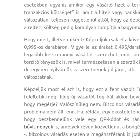
esetekben ugyanis amikor egy vásárló fizet a term
tranzakciós költséget” is, amit a hitel- vagy bankk
változatlan, teljesen függetlenül attól, hogy az ép
a rejtett költség pedig komolyan tompítja a hagyom
Hogy miért, illetve miként? Képzeljük csak el a köv
0,99$-os darabáron. Vigye le az árakat 0,49$/dar
legalább kétszerannyi vásárlót szerezhet, mint a
torzító tényezők is, mivel természetesen a szerzők 
de egyben nyilván ők is szeretnének jól járni, st
változtatnak.
Képzeljük most el azt is, hogy ezt a fent vázolt “
feleltetik meg. Elég új vásárlót fog hát akkor bev
hogy megérje? Valószínűleg nem. Bitcoinos vásárl
probléma nem áll fenn. Ha például egy okostelefon
hogy beszkennelünk vele egy QR-kódot és r
bővítmények
is, amelyek révén közvetlenül a böngé
-, bitcoinos vásárlás esetén a magánszféránk is jo