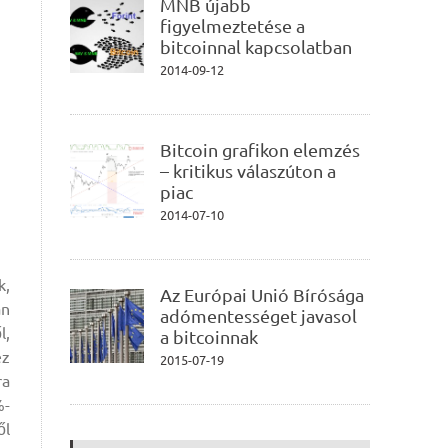
MNB újabb
figyelmeztetése a
bitcoinnal kapcsolatban
2014-09-12
Bitcoin grafikon elemzés
– kritikus válaszúton a
piac
2014-07-10
k,
Az Európai Unió Bírósága
an
adómentességet javasol
l,
a bitcoinnak
ez
2015-07-19
ra
%-
ől