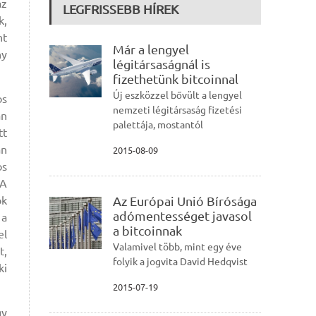
az
LEGFRISSEBB HÍREK
k,
nt
Már a lengyel
ny
légitársaságnál is
fizethetünk bitcoinnal
Új eszközzel bővült a lengyel
os
nemzeti légitársaság fizetési
án
palettája, mostantól
tt
an
2015-08-09
os
 A
Az Európai Unió Bírósága
ok
adómentességet javasol
 a
a bitcoinnak
el
Valamivel több, mint egy éve
t,
folyik a jogvita David Hedqvist
ki
2015-07-19
gy