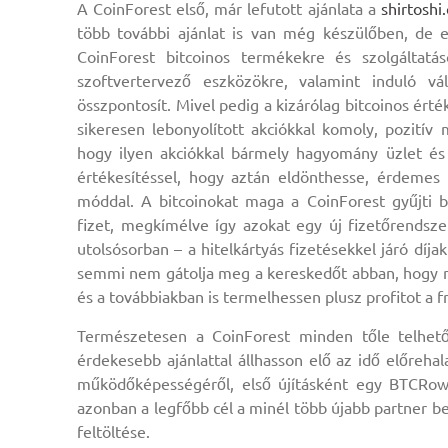
A CoinForest első, már lefutott ajánlata a
shirtoshi
több további ajánlat is van még készülőben, de e
CoinForest bitcoinos termékekre és szolgáltatáso
szoftvertervező eszközökre, valamint induló vál
összpontosít. Mivel pedig a kizárólag bitcoinos ért
sikeresen lebonyolított akciókkal komoly, pozití
hogy ilyen akciókkal bármely hagyomány üzlet és 
értékesítéssel, hogy aztán eldönthesse, érdemes 
móddal. A bitcoinokat maga a CoinForest gyűjti
fizet, megkímélve így azokat egy új fizetőrendsze
utolsósorban – a hitelkártyás fizetésekkel járó díja
semmi nem gátolja meg a kereskedőt abban, hogy még
és a továbbiakban is termelhessen plusz profitot a f
Természetesen a CoinForest minden tőle telhet
érdekesebb ajánlattal állhasson elő az idő előreh
működőképességéről, első újításként egy BTCRow-a
azonban a legfőbb cél a minél több újabb partner bes
feltöltése.