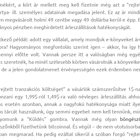
ékért, a kiírt ár mellett meg kell fizetnie még azt a “rejte
ártya- ill. személyes adatainak megadása jelent. Ez az ár mind
pen megvásárolt holmi 49 centbe vagy 49 dollárba kerül-e épp. 
ányos pénzben meghirdetett árleszállítások hatékonyságát.
etkező példát: adott egy vállalat, amely mondjuk e-könyveket ár
abra? Hagyományos megfontolás szerint igen – akkor, ha így 
mennyi előtte volt. Vannak persze itt a valóságban még egy
is szeretnék, ha minél szélesebb körben vásárolnák a könyveike
b. – de a jelen gondolatmenet érvényességén ezek érdemben n
rejtett tranzakciós költséget” a vásárlók számszerűsítve 1$-n
onzani egy 1,99$-ról 1,49$-ra való névleges árleszállítás ahho
ás esetén azonban, annak a nagyfokú hatékonysága miatt ily
os tárcát használunk, úgy semmi egyebet nem kell tennünk, mi
ányomunk a “Küldés” gombra. Vannak még olyan
böngész
szőnkből fizethetünk bitcoinnal. És végül – de nem utolsósorb
bban megmarad. Ha pedig ezáltal sikerül a szóban forgó “rejte