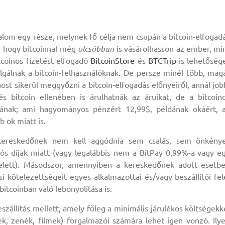
om egy része, melynek fő célja nem csupán a bitcoin-elfogad
s, hogy bitcoinnal még
olcsóbban
is vásárolhasson az ember, mi
tcoinos fizetést elfogadó
BitcoinStore
és
BTCTrip
is lehetőség
olgálnak a bitcoin-felhasználóknak. De persze minél több, mag
ost sikerül meggyőzni a bitcoin-elfogadás előnyeiről, annál job
bitcoin ellenében is árulhatnák az áruikat, de a bitcoin
ának; ami hagyományos pénzért 12,99$, példának okáért, 
 ok miatt is.
a kereskedőnek nem kell aggódnia sem csalás, sem önkény
iós díjak miatt (vagy legalábbis nem a BitPay 0,99%-a vagy e
 felett). Másodszor, amennyiben a kereskedőnek adott esetb
ési kötelezettségeit egyes alkalmazottai és/vagy beszállítói fel
itcoinban való lebonyolítása is.
szállítás mellett, amely főleg a minimális járulékos költségekk
vek, zenék, filmek) forgalmazói számára lehet igen vonzó. Ily