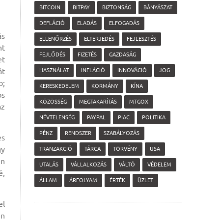
BITCOIN
BITPAY
BIZTONSÁG
BÁNYÁSZAT
DEFLÁCIÓ
ELADÁS
ELFOGADÁS
ás
ELLENŐRZÉS
ELTERJEDÉS
FEJLESZTÉS
nt
FEJLŐDÉS
FIZETÉS
GAZDASÁG
et
át
HASZNÁLAT
INFLÁCIÓ
INNOVÁCIÓ
JOG
b;
KERESKEDELEM
KORMÁNY
KÍNA
os
KÖZÖSSÉG
MEGTAKARÍTÁS
MTGOX
az
NÉVTELENSÉG
PAYPAL
PIAC
POLITIKA
PÉNZ
RENDSZER
SZABÁLYOZÁS
es
gy
TRANZAKCIÓ
TÁRCA
TÖRVÉNY
USA
en
UTALÁS
VÁLLALKOZÁS
VÁLTÓ
VÉDELEM
é,
ÁLLAM
ÁRFOLYAM
ÉRTÉK
ÜZLET
el
en