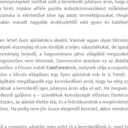
ennyiségeket oszthat szét a kereskedő jutányos áron, hogy 
hírét. Máskor afféle pozitív árdiszkriminációként működne
számára is elérhetővé téve így adott terméktípusokat. Megi
akán maradt nagyobb árukészlettől való gyors és hatéko
n lehet ilyen ajánlatokra akadni. Vannak ugyan olyan bitcoin
elyek viszonylag olcsón kínálják a teljes választékukat, de igaz
ezményig terjedő, a hagyományos pénz világából megszoko
 egyszerűen nem léteznek. Szerencsére azonban ez az áldatl
etően a frissen indult
CoinForest
nek, melynek célja a csoport
a a bitcoin világában; egy ilyen ajánlatuk már le is futott.
lgáltató megállapodik egy kereskedővel arról, hogy ha elég s
zoknak a kereskedő igen jutányos áron adja el azt. Ha megvan
elkezdi gyűjteni a – szándékuk komolyságát előzetes fizetéss
tszám, az ajánlat életbe lép, és a feliratkozottak a meghirdetet
ékhez. Ha pedig nem jön össze elegendő kereslet, akkor minden
 a csoportos vásárlás még azért jó a kereskedőnek is, mert í