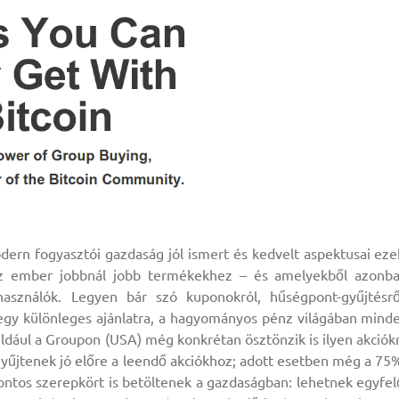
modern fogyasztói gazdaság jól ismert és kedvelt aspektusai eze
az ember jobbnál jobb termékekhez – és amelyekből azonb
használók. Legyen bár szó kuponokról, hűségpont-gyűjtésrő
l egy különleges ajánlatra, a hagyományos pénz világában mind
ldául a Groupon (USA) még konkrétan ösztönzik is ilyen akciók
 gyűjtenek jó előre a leendő akciókhoz; adott esetben még a 75
ontos szerepkört is betöltenek a gazdaságban: lehetnek egyfel