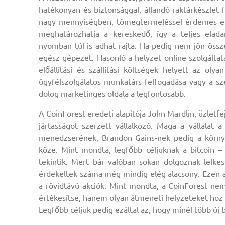
hatékonyan és biztonsággal, állandó raktárkészlet 
nagy mennyiségben, tömegtermeléssel érdemes előál
meghatározhatja a kereskedő, így a teljes eladan
nyomban túl is adhat rajta. Ha pedig nem jön össz
egész gépezet. Hasonló a helyzet online szolgálta
előállítási és szállítási költségek helyett az oly
ügyfélszolgálatos munkatárs felfogadása vagy a sze
dolog marketinges oldala a legfontosabb.
A CoinForest eredeti alapítója John Mardlin, üzletf
jártasságot szerzett vállalkozó. Maga a vállalat a
menedzserének, Brandon Gains-nek pedig a környék
köze. Mint mondta, legfőbb céljuknak a bitcoin –
tekintik. Mert bár valóban sokan dolgoznak lelkes
érdekeltek száma még mindig elég alacsony. Ezen a
a rövidtávú akciók. Mint mondta, a CoinForest nem
értékesítse, hanem olyan átmeneti helyzeteket hoz l
Legfőbb céljuk pedig ezáltal az, hogy minél több új