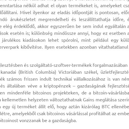
fenntartása nélkül adhat el olyan termékeket is, amelyeket cs
lítani. Mivel ilyenkor az eladás időpontját is pontosan, elő
dó árukészletet megrendelheti és leszállíttathatja időre, 
e elég érdeklődő, akkor egyszerűen be sem indul egyáltalán 
tások esetén is; különbség mindössze annyi, hogy ez esetben 
an járulékos kiadásokon lehet spórolni, mint például egy kül
rverpark kibővítése. Ilyen esetekben azonban vitathatatlanul
ejlesztésben és szolgáltató-szoftver-termékek forgalmazásában 
 kanadai (British Columbia) Victoriában székel, üzletfejleszté
 számos frissen indult technikai vállalkozásához is van né
 és általában véve a kriptopénzek – gazdaságának fejlesztés
en mindenféle bitcoinos projekteken, de a bitcoin-vásárlásb
 kellemetlen helyzeten változtathatnak Gains meglátása szeri
 egy új terméket állít elő, hogy aztán kizárólag BTC ellenéb
étre, amelyekből csak bitcoinos vásárlással profitálhat az embe
 bitcoinost vonzzanak be a gazdaságba.