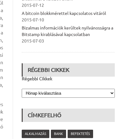
ül
2015-07-12
 a
A bitcoin blokkmérettel kapcsolatos vitáról
a,
2015-07-10
ra
Bizalmas információk kerültek nyilvánosságra a
 a
Bitstamp kirablásával kapcsolatban
m,
2015-07-03
os
si
en
RÉGEBBI CIKKEK
em
en
Régebbi Cikkek
a,
és
ük
CÍMKEFELHŐ
re
ló
ALKALMAZÁS
BANK
BEFEKTETÉS