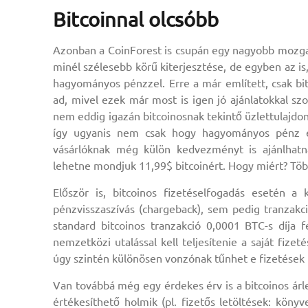
Bitcoinnal olcsóbb
Azonban a CoinForest is csupán egy nagyobb mozgal
minél szélesebb körű kiterjesztése, de egyben az i
hagyományos pénzzel. Erre a már említett, csak bi
ad, mivel ezek már most is igen jó ajánlatokkal sz
nem eddig igazán bitcoinosnak tekintő üzlettulajdon
így ugyanis nem csak hogy hagyományos pénz és 
vásárlóknak még külön kedvezményt is ajánlhatn
lehetne mondjuk 11,99$ bitcoinért. Hogy miért? Több
Először is, bitcoinos fizetéselfogadás esetén 
pénzvisszaszívás (chargeback), sem pedig tranzakc
standard bitcoinos tranzakció 0,0001 BTC-s díja
nemzetközi utalással kell teljesítenie a saját fizet
úgy szintén különösen vonzónak tűnhet e fizetések b
Van továbbá még egy érdekes érv is a bitcoinos árle
értékesíthető holmik (pl. fizetős letöltések: köny