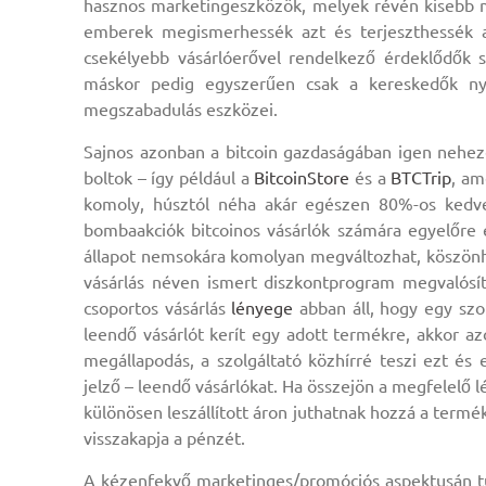
hasznos marketingeszközök, melyek révén kisebb m
emberek megismerhessék azt és terjeszthessék a 
csekélyebb vásárlóerővel rendelkező érdeklődők 
máskor pedig egyszerűen csak a kereskedők ny
megszabadulás eszközei.
Sajnos azonban a bitcoin gazdaságában igen neheze
boltok – így például a
BitcoinStore
és a
BTCTrip
, am
komoly, húsztól néha akár egészen 80%-os kedv
bombaakciók bitcoinos vásárlók számára egyelőre
állapot nemsokára komolyan megváltozhat, köszönh
vásárlás néven ismert diszkontprogram megvalósítás
csoportos vásárlás
lényege
abban áll, hogy egy szo
leendő vásárlót kerít egy adott termékre, akkor a
megállapodás, a szolgáltató közhírré teszi ezt és 
jelző – leendő vásárlókat. Ha összejön a megfelelő lé
különösen leszállított áron juthatnak hozzá a term
visszakapja a pénzét.
A kézenfekvő marketinges/promóciós aspektusán túl