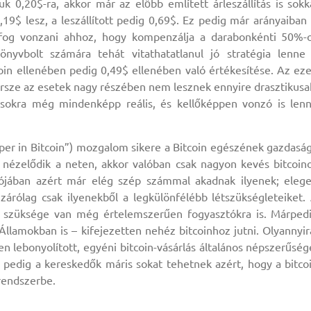
uk 0,20$-ra, akkor már az előbb említett árleszállítás is sokk
,19$ lesz, a leszállított pedig 0,69$. Ez pedig már arányaiban 
t fog vonzani ahhoz, hogy kompenzálja a darabonkénti 50%-
önyvbolt számára tehát vitathatatlanul jó stratégia lenne
in ellenében pedig 0,49$ ellenében való értékesítése. Az ez
ersze az esetek nagy részében nem lesznek ennyire drasztikusa
sokra még mindenképp reális, és kellőképpen vonzó is len
aper in Bitcoin”) mozgalom sikere a Bitcoin egészének gazdasá
 nézelődik a neten, akkor valóban csak nagyon kevés bitcoin
lójában azért már elég szép számmal akadnak ilyenek; eleg
árólag csak ilyenekből a legkülönfélébb létszükségleteiket.
t szüksége van még értelemszerűen fogyasztókra is. Márped
Államokban is – kifejezetten nehéz bitcoinhoz jutni. Olyannyir
lebonyolított, egyéni bitcoin-vásárlás általános népszerűség
al pedig a kereskedők máris sokat tehetnek azért, hogy a bitco
rendszerbe.