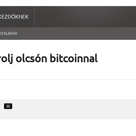
KEZDŐKNEK
ÉS ELADÁS
olj olcsón bitcoinnal