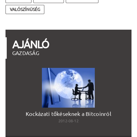
VALÓSZÍNŰSÉG
AJÁNLÓ
GAZDASÁG
Kockázati tőkéseknek a Bitcoinról
Me
2012-08-12