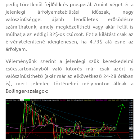
pedig töretlenül
fejlődik
és
prosperál
. Amint véget ér a
jelenlegi árfolyamstabilitási időszak, nagy
valószínűséggel újabb lendületes erősödésre
számíthatunk, amely megközelítheti vagy akár felül is
múlhatja az eddigi 32$-os csúcsot. Ezt a kilátást csak az
érvénytelenítené ideiglenesen, ha 4,73$ alá esne az
árfolyam.
Véleményünk szerint a jelenlegi szűk kereskedelmi
csúcstartományból való kitörés már csak azért is
valószínűsíthető (akár már az elkövetkező 24-28 órában
is), mert jelenleg történelmi mélyponton állnak a
Bollinger-szalagok
: