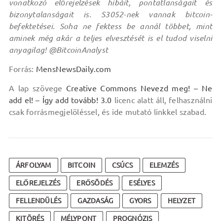
vonatkozó előrejelzések hibáit, pontatlanságait és
bizonytalanságait is. S3052-nek vannak bitcoin-
befektetései. Soha ne fektess be annál többet, mint
aminek még akár a teljes elvesztését is el tudod viselni
anyagilag! @BitcoinAnalyst
Forrás:
MensNewsDaily.com
A lap szövege
Creative Commons Nevezd meg! – Ne
add el! – Így add tovább! 3.0
licenc alatt áll, felhasználni
csak forrásmegjelöléssel, és ide mutató linkkel szabad.
ÁRFOLYAM
BITCOIN
CSÚCS
ELEMZÉS
ELŐREJELZÉS
ERŐSÖDÉS
ESÉLYES
FELLENDÜLÉS
GAZDASÁG
GYORS
HELYZET
KITÖRÉS
MÉLYPONT
PROGNÓZIS