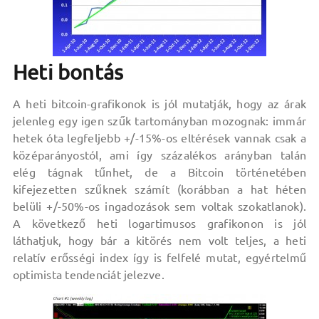
Heti bontás
A heti bitcoin-grafikonok is jól mutatják, hogy az árak
jelenleg egy igen szűk tartományban mozognak: immár
hetek óta legfeljebb +/-15%-os eltérések vannak csak a
középarányostól, ami így százalékos arányban talán
elég tágnak tűnhet, de a Bitcoin történetében
kifejezetten szűknek számít (korábban a hat héten
belüli +/-50%-os ingadozások sem voltak szokatlanok).
A következő heti logartimusos grafikonon is jól
láthatjuk, hogy bár a kitörés nem volt teljes, a heti
relatív erősségi index így is felfelé mutat, egyértelmű
optimista tendenciát jelezve.