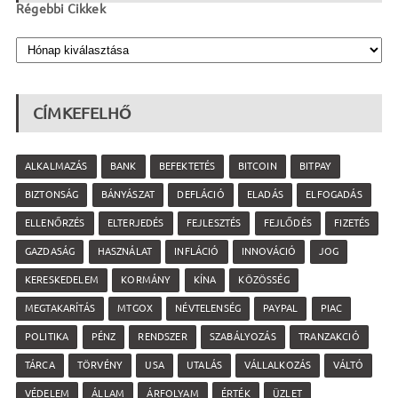
Régebbi Cikkek
CÍMKEFELHŐ
ALKALMAZÁS
BANK
BEFEKTETÉS
BITCOIN
BITPAY
BIZTONSÁG
BÁNYÁSZAT
DEFLÁCIÓ
ELADÁS
ELFOGADÁS
ELLENŐRZÉS
ELTERJEDÉS
FEJLESZTÉS
FEJLŐDÉS
FIZETÉS
GAZDASÁG
HASZNÁLAT
INFLÁCIÓ
INNOVÁCIÓ
JOG
KERESKEDELEM
KORMÁNY
KÍNA
KÖZÖSSÉG
MEGTAKARÍTÁS
MTGOX
NÉVTELENSÉG
PAYPAL
PIAC
POLITIKA
PÉNZ
RENDSZER
SZABÁLYOZÁS
TRANZAKCIÓ
TÁRCA
TÖRVÉNY
USA
UTALÁS
VÁLLALKOZÁS
VÁLTÓ
VÉDELEM
ÁLLAM
ÁRFOLYAM
ÉRTÉK
ÜZLET