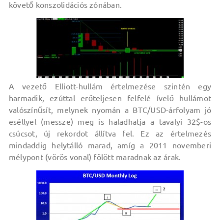
követő konszolidációs zónában.
A vezető Elliott-hullám értelmezése szintén egy
harmadik, ezúttal erőteljesen felfelé ívelő hullámot
valószínűsít, melynek nyomán a BTC/USD-árfolyam jó
eséllyel (messze) meg is haladhatja a tavalyi 32$-os
csúcsot, új rekordot állítva fel. Ez az értelmezés
mindaddig helytálló marad, amíg a 2011 novemberi
mélypont (vörös vonal) fölött maradnak az árak.