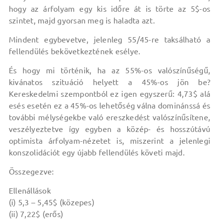
hogy az árfolyam egy kis időre át is törte az 5$-os
szintet, majd gyorsan meg is haladta azt.
Mindent egybevetve, jelenleg 55/45-re taksálható a
fellendülés bekövetkeztének esélye.
És hogy mi történik, ha az 55%-os valószínűségű,
kivánatos szituáció helyett a 45%-os jön be?
Kereskedelmi szempontból ez igen egyszerű: 4,73$ alá
esés esetén ez a 45%-os lehetőség válna dominánssá és
további mélységekbe való ereszkedést valószínűsítene,
veszélyeztetve így egyben a közép- és hosszútávú
optimista árfolyam-nézetet is, miszerint a jelenlegi
konszolidációt egy újabb fellendülés követi majd.
Összegezve:
Ellenállások
(i) 5,3 – 5,45$ (közepes)
(ii) 7,22$ (erős)