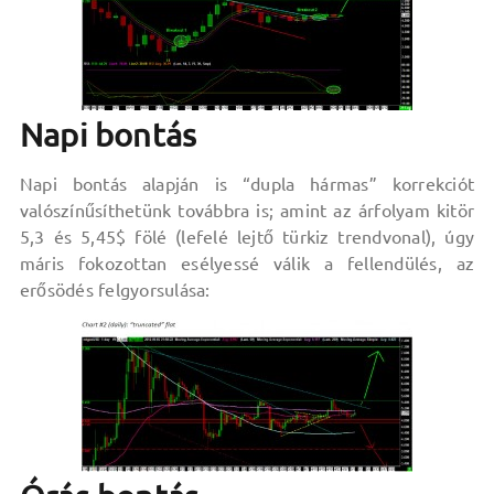
Napi bontás
Napi bontás alapján is “dupla hármas” korrekciót
valószínűsíthetünk továbbra is; amint az árfolyam kitör
5,3 és 5,45$ fölé (lefelé lejtő türkiz trendvonal), úgy
máris fokozottan esélyessé válik a fellendülés, az
erősödés felgyorsulása: