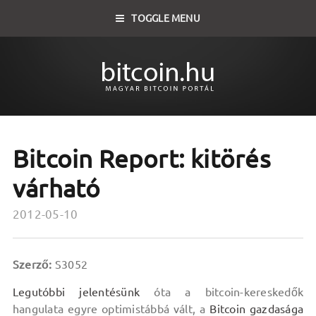
TOGGLE MENU
Bitcoin Report: kitörés
várható
2012-05-10
Szerző:
S3052
Legutóbbi jelentésünk
óta a bitcoin-kereskedők
hangulata egyre optimistábbá vált, a
Bitcoin gazdasága