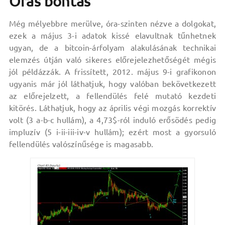
Órás bontás
Még mélyebbre merülve, óra-szinten nézve a dolgokat,
ezek a május 3-i adatok kissé elavultnak tűnhetnek
ugyan, de a bitcoin-árfolyam alakulásának technikai
elemzés útján való sikeres előrejelezhetőségét mégis
jól példázzák. A frissített, 2012. május 9-i grafikonon
ugyanis már jól láthatjuk, hogy valóban bekövetkezett
az előrejelzett, a fellendülés felé mutató kezdeti
kitörés. Láthatjuk, hogy az április végi mozgás korrektív
volt (3 a-b-c hullám), a 4,73$-ról induló erősödés pedig
impluzív (5 i-ii-iii-iv-v hullám); ezért most a gyorsuló
fellendülés valószínűsége is magasabb.