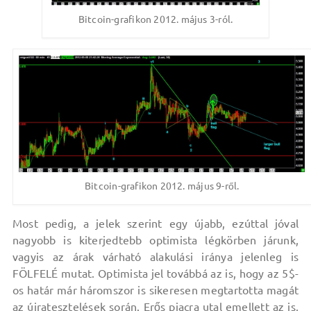
Bitcoin-grafikon 2012. május 3-ról.
Bitcoin-grafikon 2012. május 9-ről.
Most pedig, a jelek szerint egy újabb, ezúttal jóval
nagyobb is kiterjedtebb optimista légkörben járunk,
vagyis az árak várható alakulási iránya jelenleg is
FÖLFELÉ mutat. Optimista jel továbbá az is, hogy az 5$-
os határ már háromszor is sikeresen megtartotta magát
az újratesztelések során. Erős piacra utal emellett az is,