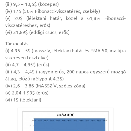
(iii) 9,5 – 10,5$ (közepes)
(iv) 17$ (50% Fibonacci-visszatérés, csekély)
(v) 20$ (lélektani határ, közel a 61,8% Fibonacci-
visszatéréshez, erős)
(vi) 31,89$ (eddigi csúcs, erős)
Támogatás
(i) 4,95 – 5$ (masszív, lélektani határ és EMA 50, ma újra
sikeresen tesztelve)
(ii) 4,7 – 4,85$ (erős)
(iii) 4,3 – 4,4$ (nagyon erős, 200 napos egyszerű mozgó
átlag, előző mélypont 4,3$)
(iv) 2,6 – 3,86 (MASSZÍV, széles zóna)
(v) 2,04-1,99$ (erős)
(vi) 1$ (lélektani)