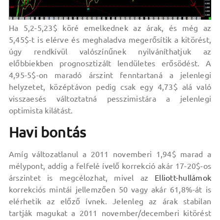
Ha 5,2-5,23$ köré emelkednek az árak, és még az
5,45$-t is elérve és meghaladva megerősítik a kitörést,
úgy rendkívül valószínűnek nyilváníthatjuk az
előbbiekben prognosztizált lendületes erősödést. A
4,95-5$-on maradó árszint fenntartaná a jelenlegi
helyzetet, középtávon pedig csak egy 4,73$ alá való
visszaesés változtatná pesszimistára a jelenlegi
optimista kilátást.
Havi bontás
Amíg változatlanul a 2011 novemberi 1,94$ marad a
mélypont, addig a felfelé ívelő korrekció akár 17-20$-os
árszintet is megcélozhat, mivel az
Elliott-hullámok
korrekciós mintái jellemzően 50 vagy akár 61,8%-át is
elérhetik az előző ívnek. Jelenleg az árak stabilan
tartják magukat a 2011 november/decemberi kitörést