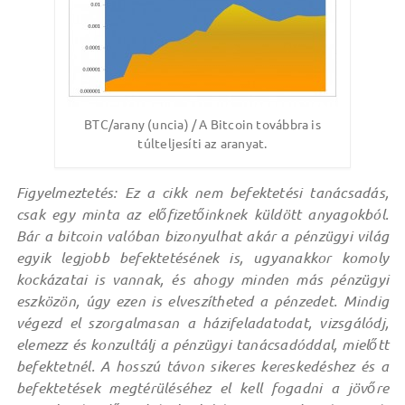
BTC/arany (uncia) / A Bitcoin továbbra is
túlteljesíti az aranyat.
Figyelmeztetés: Ez a cikk nem befektetési tanácsadás,
csak egy minta az előfizetőinknek küldött anyagokból.
Bár a bitcoin valóban bizonyulhat akár a pénzügyi világ
egyik legjobb befektetésének is, ugyanakkor komoly
kockázatai is vannak, és ahogy minden más pénzügyi
eszközön, úgy ezen is elveszítheted a pénzedet. Mindig
végezd el szorgalmasan a házifeladatodat, vizsgálódj,
elemezz és konzultálj a pénzügyi tanácsadóddal, mielőtt
befektetnél. A hosszú távon sikeres kereskedéshez és a
befektetések megtérüléséhez el kell fogadni a jövőre