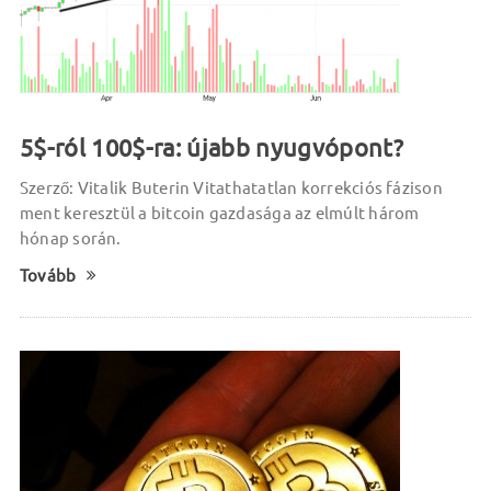
5$-ról 100$-ra: újabb nyugvópont?
Szerző: Vitalik Buterin Vitathatatlan korrekciós fázison
ment keresztül a bitcoin gazdasága az elmúlt három
hónap során.
Tovább