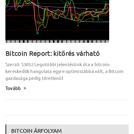
Bitcoin Report: kitörés várható
Szerző: S3052 Legutóbbi jelentésünk óta a bitcoin-
kereskedők hangulata egyre optimistábbá vált, a Bitcoin
gazdasága pedig töretlenül
Tovább
BITCOIN ÁRFOLYAM