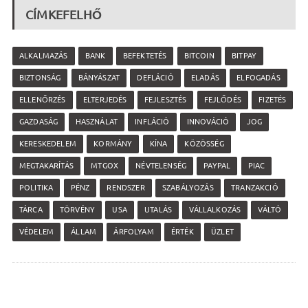
CÍMKEFELHŐ
ALKALMAZÁS
BANK
BEFEKTETÉS
BITCOIN
BITPAY
BIZTONSÁG
BÁNYÁSZAT
DEFLÁCIÓ
ELADÁS
ELFOGADÁS
ELLENŐRZÉS
ELTERJEDÉS
FEJLESZTÉS
FEJLŐDÉS
FIZETÉS
GAZDASÁG
HASZNÁLAT
INFLÁCIÓ
INNOVÁCIÓ
JOG
KERESKEDELEM
KORMÁNY
KÍNA
KÖZÖSSÉG
MEGTAKARÍTÁS
MTGOX
NÉVTELENSÉG
PAYPAL
PIAC
POLITIKA
PÉNZ
RENDSZER
SZABÁLYOZÁS
TRANZAKCIÓ
TÁRCA
TÖRVÉNY
USA
UTALÁS
VÁLLALKOZÁS
VÁLTÓ
VÉDELEM
ÁLLAM
ÁRFOLYAM
ÉRTÉK
ÜZLET