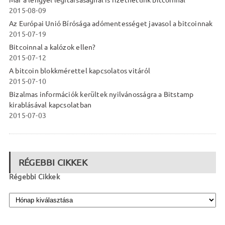
Már a lengyel légitársaságnál is fizethetünk bitcoinnal
2015-08-09
Az Európai Unió Bírósága adómentességet javasol a bitcoinnak
2015-07-19
Bitcoinnal a kalózok ellen?
2015-07-12
A bitcoin blokkmérettel kapcsolatos vitáról
2015-07-10
Bizalmas információk kerültek nyilvánosságra a Bitstamp
kirablásával kapcsolatban
2015-07-03
RÉGEBBI CIKKEK
Régebbi Cikkek