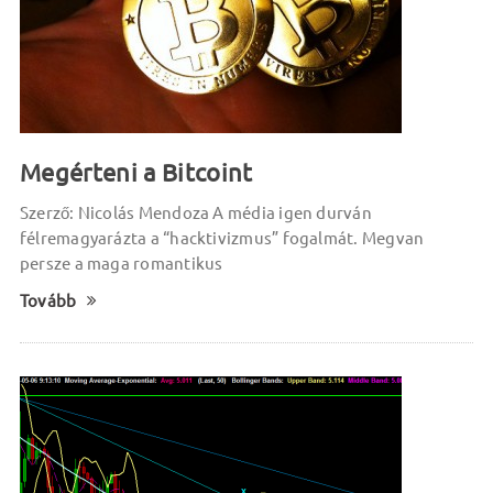
Megérteni a Bitcoint
Szerző: Nicolás Mendoza A média igen durván
félremagyarázta a “hacktivizmus” fogalmát. Megvan
persze a maga romantikus
Tovább