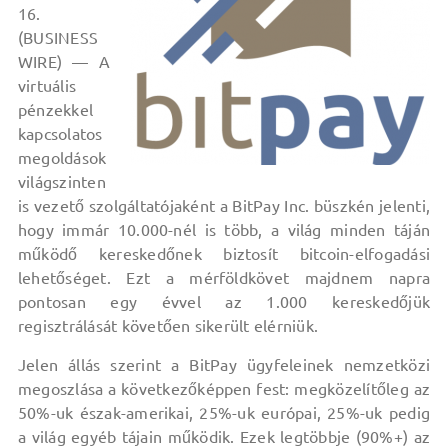
16.
(BUSINESS
WIRE) — A
virtuális
pénzekkel
kapcsolatos
megoldások
világszinten
is vezető szolgáltatójaként a BitPay Inc. büszkén jelenti,
hogy immár 10.000-nél is több, a világ minden táján
működő kereskedőnek biztosít bitcoin-elfogadási
lehetőséget. Ezt a mérföldkövet majdnem napra
pontosan egy évvel az 1.000 kereskedőjük
regisztrálását követően sikerült elérniük.
Jelen állás szerint a BitPay ügyfeleinek nemzetközi
megoszlása a következőképpen fest: megközelítőleg az
50%-uk észak-amerikai, 25%-uk európai, 25%-uk pedig
a világ egyéb tájain működik. Ezek legtöbbje (90%+) az