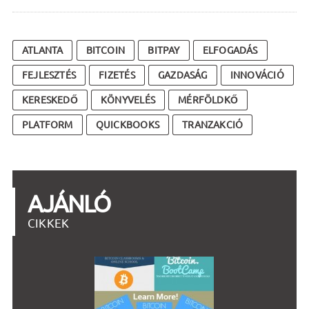
ATLANTA
BITCOIN
BITPAY
ELFOGADÁS
FEJLESZTÉS
FIZETÉS
GAZDASÁG
INNOVÁCIÓ
KERESKEDŐ
KÖNYVELÉS
MÉRFÖLDKŐ
PLATFORM
QUICKBOOKS
TRANZAKCIÓ
AJÁNLÓ
CIKKEK