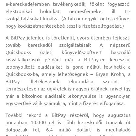
e-kereskedelemben tevékenykedik, főként fogyasztói
elektronikai holmikat, nemesfémeket ill. IT-
szolgáltatásokat kínálva. (A bitcoin egyik fontos előnye,
hogy kockázatmentesebbé teszi a fizetéselfogadást.)
A BitPay jelenleg is töretlenül, gyors ütemben fejleszti
tovább kereskedői szolgáltatásait. A népszerű
Quickbooks üzleti könyvelőszoftvert használó
kisvállalkozások például már a BitPay-en keresztül
lebonyolított eladásaikat is gond nélkül felvihetik a
Quickbooks-ba, amely lehetőségnek – Bryan Krohn, a
BitPay illetékesének elmondása szerint –
természetesen az ügyfelek is nagyon örülnek, mivel így
már a bitcoinos eladásaik lekönyvelése is ugyanolyan
egyszerűvé válik számukra, mint a fizetés elfogadása.
További rekord a BitPay részéről, hogy augusztus
hónapban 10.000-nél is több kereskedői tranzakciót
dolgoztak fel, 6.4 millió dollárt is meghaladó