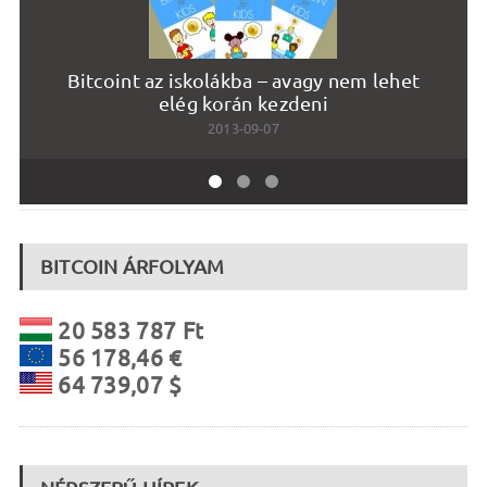
Bitcoint az iskolákba – avagy nem lehet
C
elég korán kezdeni
2013-09-07
BITCOIN ÁRFOLYAM
20 583 787 Ft
56 178,46 €
64 739,07 $