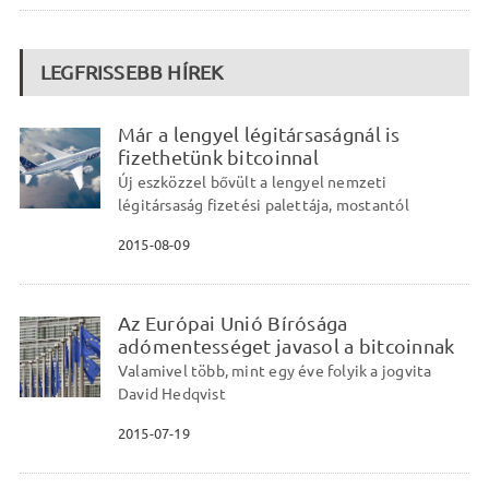
LEGFRISSEBB HÍREK
Már a lengyel légitársaságnál is
fizethetünk bitcoinnal
Új eszközzel bővült a lengyel nemzeti
légitársaság fizetési palettája, mostantól
2015-08-09
Az Európai Unió Bírósága
adómentességet javasol a bitcoinnak
Valamivel több, mint egy éve folyik a jogvita
David Hedqvist
2015-07-19