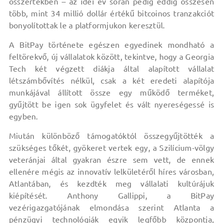
összértékben – az idei év során pedig eddig összesen
több, mint 34 millió dollár értékű bitcoinos tranzakciót
bonyolítottak le a platformjukon keresztül.
A BitPay története egészen egyedinek mondható a
feltörekvő, új vállalatok között, tekintve, hogy a Georgia
Tech két végzett diákja által alapított vállalat
létszámbővítés nélkül, csak a két eredeti alapítója
munkájával állított össze egy működő terméket,
gyűjtött be igen sok ügyfelet és vált nyereségessé is
egyben.
Miután különböző támogatóktól összegyűjtötték a
szükséges tőkét, gyökeret vertek egy, a Szilícium-völgy
veteránjai által gyakran észre sem vett, de ennek
ellenére mégis az innovatív lelkületéről híres városban,
Atlantában, és kezdték meg vállalati kultúrájuk
kiépítését. Anthony Gallippi, a BitPay
vezérigazgatójának elmondása szerint Atlanta a
pénzügyi technológiák egyik legfőbb központja,