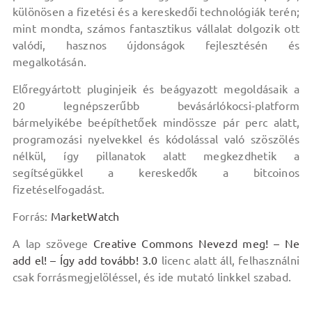
különösen a fizetési és a kereskedői technológiák terén;
mint mondta, számos fantasztikus vállalat dolgozik ott
valódi, hasznos újdonságok fejlesztésén és
megalkotásán.
Előregyártott pluginjeik és beágyazott megoldásaik a
20 legnépszerűbb bevásárlókocsi-platform
bármelyikébe beépíthetőek mindössze pár perc alatt,
programozási nyelvekkel és kódolással való szöszölés
nélkül, így pillanatok alatt megkezdhetik a
segítségükkel a kereskedők a bitcoinos
fizetéselfogadást.
Forrás:
MarketWatch
A lap szövege
Creative Commons Nevezd meg! – Ne
add el! – Így add tovább! 3.0
licenc alatt áll, felhasználni
csak forrásmegjelöléssel, és ide mutató linkkel szabad.