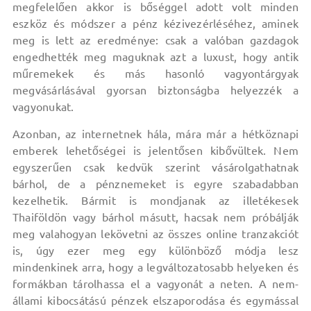
megfelelően akkor is bőséggel adott volt minden
eszköz és módszer a pénz kézivezérléséhez, aminek
meg is lett az eredménye: csak a valóban gazdagok
engedhették meg maguknak azt a luxust, hogy antik
műremekek és más hasonló vagyontárgyak
megvásárlásával gyorsan biztonságba helyezzék a
vagyonukat.
Azonban, az internetnek hála, mára már a hétköznapi
emberek lehetőségei is jelentősen kibővültek. Nem
egyszerűen csak kedvük szerint vásárolgathatnak
bárhol, de a pénznemeket is egyre szabadabban
kezelhetik. Bármit is mondjanak az illetékesek
Thaiföldön vagy bárhol másutt, hacsak nem próbálják
meg valahogyan lekövetni az összes online tranzakciót
is, úgy ezer meg egy különböző módja lesz
mindenkinek arra, hogy a legváltozatosabb helyeken és
formákban tárolhassa el a vagyonát a neten. A nem-
állami kibocsátású pénzek elszaporodása és egymással