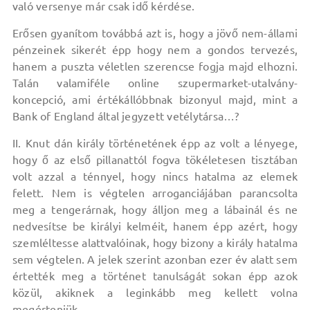
való versenye már csak idő kérdése.
Erősen gyanítom továbbá azt is, hogy a jövő nem-állami
pénzeinek sikerét épp hogy nem a gondos tervezés,
hanem a puszta véletlen szerencse fogja majd elhozni.
Talán valamiféle online szupermarket-utalvány-
koncepció, ami értékállóbbnak bizonyul majd, mint a
Bank of England által jegyzett vetélytársa…?
II. Knut dán király történetének épp az volt a lényege,
hogy ő az első pillanattól fogva tökéletesen tisztában
volt azzal a ténnyel, hogy nincs hatalma az elemek
felett. Nem is végtelen arroganciájában parancsolta
meg a tengerárnak, hogy álljon meg a lábainál és ne
nedvesítse be királyi kelméit, hanem épp azért, hogy
szemléltesse alattvalóinak, hogy bizony a király hatalma
sem végtelen. A jelek szerint azonban ezer év alatt sem
értették meg a történet tanulságát sokan épp azok
közül, akiknek a leginkább meg kellett volna
megérteniük.