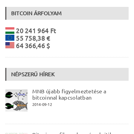
BITCOIN ÁRFOLYAM
20 241 964 Ft
55 758,38 €
64 366,46 $
NÉPSZERŰ HÍREK
MNB újabb figyelmeztetése a
bitcoinnal kapcsolatban
2014-09-12