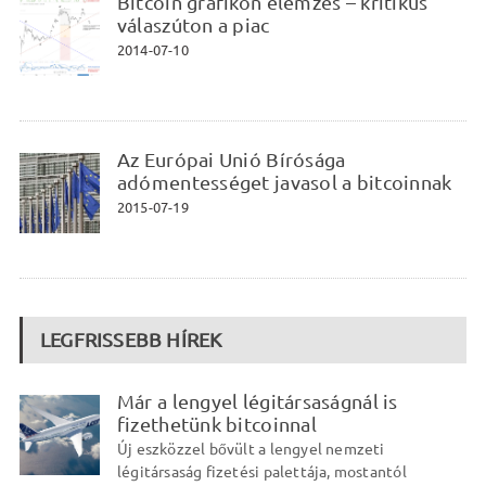
Bitcoin grafikon elemzés – kritikus
válaszúton a piac
2014-07-10
Az Európai Unió Bírósága
adómentességet javasol a bitcoinnak
2015-07-19
LEGFRISSEBB HÍREK
Már a lengyel légitársaságnál is
fizethetünk bitcoinnal
Új eszközzel bővült a lengyel nemzeti
légitársaság fizetési palettája, mostantól