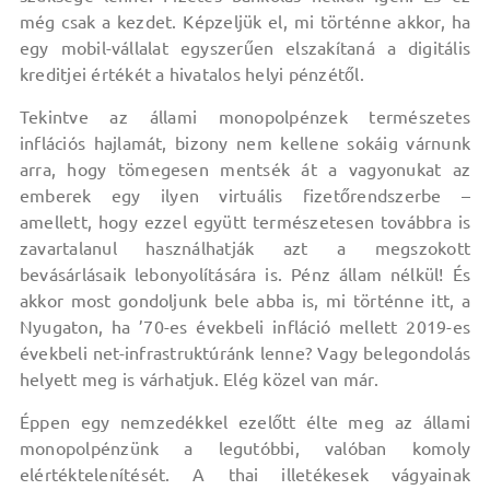
még csak a kezdet. Képzeljük el, mi történne akkor, ha
egy mobil-vállalat egyszerűen elszakítaná a digitális
kreditjei értékét a hivatalos helyi pénzétől.
Tekintve az állami monopolpénzek természetes
inflációs hajlamát, bizony nem kellene sokáig várnunk
arra, hogy tömegesen mentsék át a vagyonukat az
emberek egy ilyen virtuális fizetőrendszerbe –
amellett, hogy ezzel együtt természetesen továbbra is
zavartalanul használhatják azt a megszokott
bevásárlásaik lebonyolítására is. Pénz állam nélkül! És
akkor most gondoljunk bele abba is, mi történne itt, a
Nyugaton, ha ’70-es évekbeli infláció mellett 2019-es
évekbeli net-infrastruktúránk lenne? Vagy belegondolás
helyett meg is várhatjuk. Elég közel van már.
Éppen egy nemzedékkel ezelőtt élte meg az állami
monopolpénzünk a legutóbbi, valóban komoly
elértéktelenítését. A thai illetékesek vágyainak