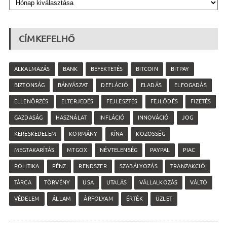
CÍMKEFELHŐ
ALKALMAZÁS
BANK
BEFEKTETÉS
BITCOIN
BITPAY
BIZTONSÁG
BÁNYÁSZAT
DEFLÁCIÓ
ELADÁS
ELFOGADÁS
ELLENŐRZÉS
ELTERJEDÉS
FEJLESZTÉS
FEJLŐDÉS
FIZETÉS
GAZDASÁG
HASZNÁLAT
INFLÁCIÓ
INNOVÁCIÓ
JOG
KERESKEDELEM
KORMÁNY
KÍNA
KÖZÖSSÉG
MEGTAKARÍTÁS
MTGOX
NÉVTELENSÉG
PAYPAL
PIAC
POLITIKA
PÉNZ
RENDSZER
SZABÁLYOZÁS
TRANZAKCIÓ
TÁRCA
TÖRVÉNY
USA
UTALÁS
VÁLLALKOZÁS
VÁLTÓ
VÉDELEM
ÁLLAM
ÁRFOLYAM
ÉRTÉK
ÜZLET