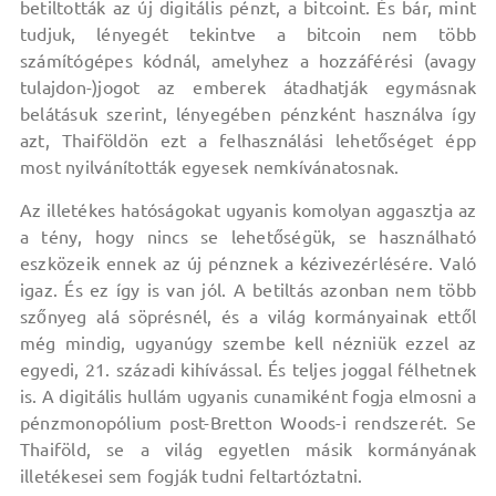
betiltották az új digitális pénzt, a bitcoint. És bár, mint
tudjuk, lényegét tekintve a bitcoin nem több
számítógépes kódnál, amelyhez a hozzáférési (avagy
tulajdon-)jogot az emberek átadhatják egymásnak
belátásuk szerint, lényegében pénzként használva így
azt, Thaiföldön ezt a felhasználási lehetőséget épp
most nyilvánították egyesek nemkívánatosnak.
Az illetékes hatóságokat ugyanis komolyan aggasztja az
a tény, hogy nincs se lehetőségük, se használható
eszközeik ennek az új pénznek a kézivezérlésére. Való
igaz. És ez így is van jól. A betiltás azonban nem több
szőnyeg alá söprésnél, és a világ kormányainak ettől
még mindig, ugyanúgy szembe kell nézniük ezzel az
egyedi, 21. századi kihívással. És teljes joggal félhetnek
is. A digitális hullám ugyanis cunamiként fogja elmosni a
pénzmonopólium post-Bretton Woods-i rendszerét. Se
Thaiföld, se a világ egyetlen másik kormányának
illetékesei sem fogják tudni feltartóztatni.