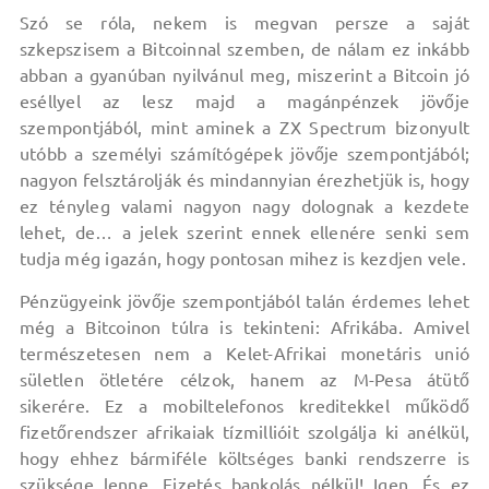
Szó se róla, nekem is megvan persze a saját
szkepszisem a Bitcoinnal szemben, de nálam ez inkább
abban a gyanúban nyilvánul meg, miszerint a Bitcoin jó
eséllyel az lesz majd a magánpénzek jövője
szempontjából, mint aminek a ZX Spectrum bizonyult
utóbb a személyi számítógépek jövője szempontjából;
nagyon felsztárolják és mindannyian érezhetjük is, hogy
ez tényleg valami nagyon nagy dolognak a kezdete
lehet, de… a jelek szerint ennek ellenére senki sem
tudja még igazán, hogy pontosan mihez is kezdjen vele.
Pénzügyeink jövője szempontjából talán érdemes lehet
még a Bitcoinon túlra is tekinteni: Afrikába. Amivel
természetesen nem a Kelet-Afrikai monetáris unió
sületlen ötletére célzok, hanem az M-Pesa átütő
sikerére. Ez a mobiltelefonos kreditekkel működő
fizetőrendszer afrikaiak tízmillióit szolgálja ki anélkül,
hogy ehhez bármiféle költséges banki rendszerre is
szüksége lenne. Fizetés bankolás nélkül! Igen. És ez