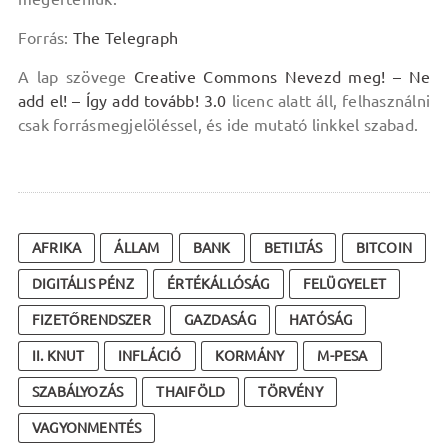
Forrás:
The Telegraph
A lap szövege
Creative Commons Nevezd meg! – Ne
add el! – Így add tovább! 3.0
licenc alatt áll, felhasználni
csak forrásmegjelöléssel, és ide mutató linkkel szabad.
AFRIKA
ÁLLAM
BANK
BETILTÁS
BITCOIN
DIGITÁLIS PÉNZ
ÉRTÉKÁLLÓSÁG
FELÜGYELET
FIZETŐRENDSZER
GAZDASÁG
HATÓSÁG
II. KNUT
INFLÁCIÓ
KORMÁNY
M-PESA
SZABÁLYOZÁS
THAIFÖLD
TÖRVÉNY
VAGYONMENTÉS