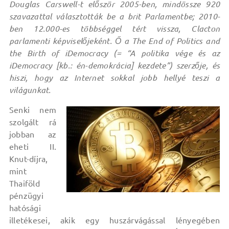
Douglas Carswell-t először 2005-ben, mindössze 920
szavazattal választották be a brit Parlamentbe; 2010-
ben 12.000-es többséggel tért vissza, Clacton
parlamenti képviselőjeként. Ő a The End of Politics and
the Birth of iDemocracy (= “A politika vége és az
iDemocracy [kb.: én-demokrácia] kezdete”) szerzője, és
hiszi, hogy az Internet sokkal jobb hellyé teszi a
világunkat.
Senki nem
szolgált rá
jobban az
eheti II.
Knut-díjra,
mint
Thaiföld
pénzügyi
hatósági
illetékesei, akik egy huszárvágással lényegében