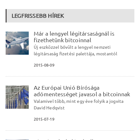
LEGFRISSEBB HÍREK
Már a lengyel légitársaságnál is
fizethetünk bitcoinnal
Új eszközzel bővült a lengyel nemzeti
légitársaság fizetési palettája, mostantól
2015-08-09
Az Európai Unió Bírósága
adómentességet javasol a bitcoinnak
Valamivel több, mint egy éve folyik a jogvita
David Hedqvist
2015-07-19