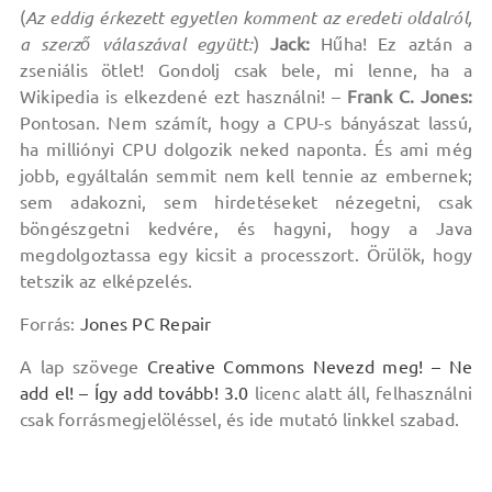
(
Az eddig érkezett egyetlen komment az eredeti oldalról,
a szerző válaszával együtt:
)
Jack:
Hűha! Ez aztán a
zseniális ötlet! Gondolj csak bele, mi lenne, ha a
Wikipedia is elkezdené ezt használni! –
Frank C. Jones:
Pontosan. Nem számít, hogy a CPU-s bányászat lassú,
ha milliónyi CPU dolgozik neked naponta. És ami még
jobb, egyáltalán semmit nem kell tennie az embernek;
sem adakozni, sem hirdetéseket nézegetni, csak
böngészgetni kedvére, és hagyni, hogy a Java
megdolgoztassa egy kicsit a processzort. Örülök, hogy
tetszik az elképzelés.
Forrás:
Jones PC Repair
A lap szövege
Creative Commons Nevezd meg! – Ne
add el! – Így add tovább! 3.0
licenc alatt áll, felhasználni
csak forrásmegjelöléssel, és ide mutató linkkel szabad.