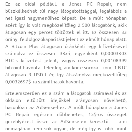
Ez az oldal például, a Jones PC Repair, nem
büszkélkedhet túl nagy látogatottsággal, legalábbis a
net igazi nagymenőihez képest. De a múlt hónapban
azért így is volt megközelítőleg 2.500 látogatónk, akik
átlagosan egy percet töltöttek el itt. Ez összesen 33
órányi feldolgozókapacitást jelent az elmúlt hónap alatt.
A Bitcoin Plus átlagosan óránkénti egy kifizetésével
számolva ez összesen 33x-i, egyenként 0,00003303
BTC-s kifizetést jelent, vagyis összesen 0,00108999
bitcoint havonta. Jelenleg, amikor e sorokat írom, 1 BTC
átlagosan 3 USD-t ér, így átszámolva megközelítőleg
0,0032697$-ra számíthatok havonta.
Értelemszerűen ez a szám a látogatók számával és az
oldalon eltöltött idejükkel arányosan növelhető,
hasonlóan az AdSense-hez. A múlt hónapban a Jones
PC Repair egészen döbbenetes, 15$-os összeget
gereblyézett össze az AdSense-en keresztül – ami
önmagában nem sok ugyan, de még így is több, mint