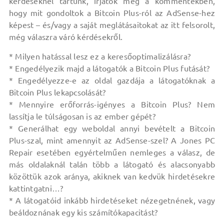
kérdéseknél tartunk, írjátok meg a kommentekben,
hogy mit gondoltok a Bitcoin Plus-ról az AdSense-hez
képest – és/vagy a saját meglátásaitokat az itt felsorolt,
még válaszra váró kérdésekről.
* Milyen hatással lesz ez a keresőoptimalizálásra?
* Engedélyezik majd a látogatók a Bitcoin Plus futását?
* Engedélyezze-e az oldal gazdája a látogatóknak a
Bitcoin Plus lekapcsolását?
* Mennyire erőforrás-igényes a Bitcoin Plus? Nem
lassítja le túlságosan is az ember gépét?
* Generálhat egy weboldal annyi bevételt a Bitcoin
Plus-szal, mint amennyit az AdSense-szel? A Jones PC
Repair esetében egyértelműen nemleges a válasz, de
más oldalaknál talán több a látogató és alacsonyabb
közöttük azok aránya, akiknek van kedvük hirdetésekre
kattintgatni…?
* A látogatóid inkább hirdetéseket nézegetnének, vagy
beáldoznának egy kis számítókapacitást?