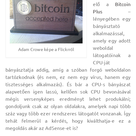
elő a
Bitcoin
Plus
–
lényegében egy
bányásztató
alkalmazással,
amely egy adott
weboldal
Adam Crowe képe a Flickrről
látogatóinak a
CPU-ját
bányásztatja addig, amíg a szóban forgó weboldalon
tartózkodnak (és nem, ez nem egy vírus, hanem egy
tisztességes alkalmazás). És bár a CPU-s bányászat
alapvetően igen lassú, kellően sok CPU bevonásával
mégis versenyképes eredményt lehet produkálni;
gondoljunk csak az olyan oldalakra, amelyek napi több
száz vagy több ezer rendszeres látogatót vonzanak. Így
tehát felmerül a kérdés, hogy kiválthatja-e ez a
megoldás akár az AdSense-et is?