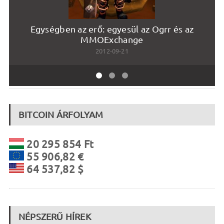
Egységben az erő: egyesül az Ogrr és az
L
MMOExchange
2012-09-21
BITCOIN ÁRFOLYAM
20 295 854 Ft
55 906,82 €
64 537,82 $
NÉPSZERŰ HÍREK