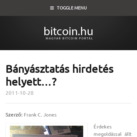
TOGGLE MENU
Bányásztatás hirdetés
helyett…?
2011-10-28
Szerző:
Frank C. Jones
Érdekes
megoldással állt