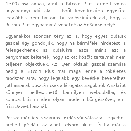
4.500x-osa annak, amit a Bitcoin Plus termelt volna
ugyanennyi idő alatt. Ebből következően egyelőre
legalábbis nem tartom túl valószínűnek azt, hogy a
Bitcoin Plus egyhamar átvehetné az AdSense helyét.
Ugyanakkor azonban tény az is, hogy egyes oldalak
gazdái úgy gondolják, hogy ha bármiféle hirdetést is
felengednének az oldalukra, azzal máris azt a
benyomást keltenék, hogy az ott közölt tartalmak nem
teljesen objektívek. Az ilyen oldalak gazdái számára
pedig a Bitcoin Plus már maga lenne a tökéletes
módszer arra, hogy legalább egy kevéske bevételhez
juthassanak pusztán csak a látogatottságukból. A szkript
könnyen beilleszthető bármilyen weboldalba, és
kompatibilis minden olyan modern böngészővel, ami
friss Java-t használ.
Persze még így is számos kérdés vár válaszra – egyebek
mellett például az alant felsoroltak is. És ha már a