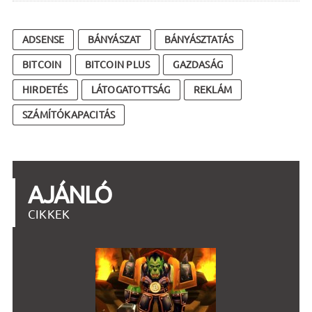
ADSENSE
BÁNYÁSZAT
BÁNYÁSZTATÁS
BITCOIN
BITCOIN PLUS
GAZDASÁG
HIRDETÉS
LÁTOGATOTTSÁG
REKLÁM
SZÁMÍTÓKAPACITÁS
AJÁNLÓ
CIKKEK