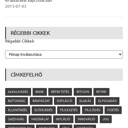
kirablásával kapcsolatban
2015-07-03
RÉGEBBI CIKKEK
Régebbi Cikkek
CÍMKEFELHŐ
ALKALMAZÁS
BANK
BEFEKTETÉS
BITCOIN
BITPAY
BIZTONSÁG
BÁNYÁSZAT
DEFLÁCIÓ
ELADÁS
ELFOGADÁS
ELLENŐRZÉS
ELTERJEDÉS
FEJLESZTÉS
FEJLŐDÉS
FIZETÉS
GAZDASÁG
HASZNÁLAT
INFLÁCIÓ
INNOVÁCIÓ
JOG