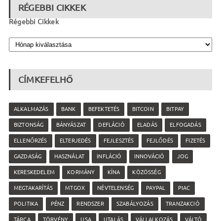
RÉGEBBI CIKKEK
Régebbi Cikkek
CÍMKEFELHŐ
ALKALMAZÁS
BANK
BEFEKTETÉS
BITCOIN
BITPAY
BIZTONSÁG
BÁNYÁSZAT
DEFLÁCIÓ
ELADÁS
ELFOGADÁS
ELLENŐRZÉS
ELTERJEDÉS
FEJLESZTÉS
FEJLŐDÉS
FIZETÉS
GAZDASÁG
HASZNÁLAT
INFLÁCIÓ
INNOVÁCIÓ
JOG
KERESKEDELEM
KORMÁNY
KÍNA
KÖZÖSSÉG
MEGTAKARÍTÁS
MTGOX
NÉVTELENSÉG
PAYPAL
PIAC
POLITIKA
PÉNZ
RENDSZER
SZABÁLYOZÁS
TRANZAKCIÓ
TÁRCA
TÖRVÉNY
USA
UTALÁS
VÁLLALKOZÁS
VÁLTÓ