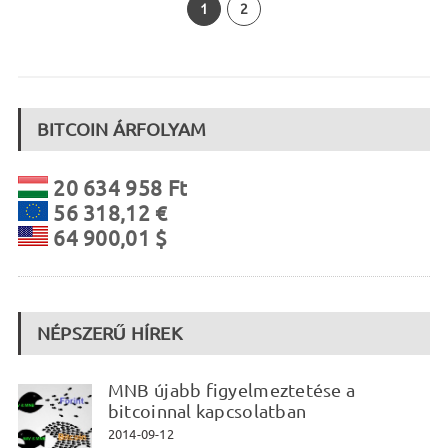
1
2
BITCOIN ÁRFOLYAM
20 634 958 Ft
56 318,12 €
64 900,01 $
NÉPSZERŰ HÍREK
MNB újabb figyelmeztetése a
bitcoinnal kapcsolatban
2014-09-12