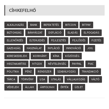
CÍMKEFELHŐ
ALKALMAZÁS
BANK
BEFEKTETÉS
BITCOIN
BITPAY
BIZTONSÁG
BÁNYÁSZAT
DEFLÁCIÓ
ELADÁS
ELFOGADÁS
ELLENŐRZÉS
ELTERJEDÉS
FEJLESZTÉS
FEJLŐDÉS
FIZETÉS
GAZDASÁG
HASZNÁLAT
INFLÁCIÓ
INNOVÁCIÓ
JOG
KERESKEDELEM
KORMÁNY
KÍNA
KÖZÖSSÉG
MEGTAKARÍTÁS
MTGOX
NÉVTELENSÉG
PAYPAL
PIAC
POLITIKA
PÉNZ
RENDSZER
SZABÁLYOZÁS
TRANZAKCIÓ
TÁRCA
TÖRVÉNY
USA
UTALÁS
VÁLLALKOZÁS
VÁLTÓ
VÉDELEM
ÁLLAM
ÁRFOLYAM
ÉRTÉK
ÜZLET