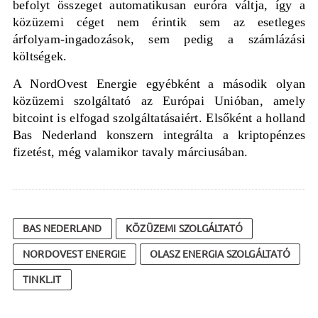
befolyt összeget automatikusan euróra váltja, így a
közüzemi céget nem érintik sem az esetleges
árfolyam-ingadozások, sem pedig a számlázási
költségek.
A
NordOvest Energie
egyébként
a második olyan
közüzemi szolgáltató az Európai Unióban, amely
bitcoin
t
is elfogad
szolgáltatásaiért
. Elsőként a holland
Bas Nederland konszern integrálta a
kriptopénzes
fizetést
, még
valamikor
tavaly márciusában.
BAS NEDERLAND
KÖZÜZEMI SZOLGÁLTATÓ
NORDOVEST ENERGIE
OLASZ ENERGIA SZOLGÁLTATÓ
TINKL.IT