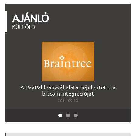
AJÁNLÓ
KÜLFÖLD
A PayPal leányvállalata bejelentette a
A
bitcoin integrációját
2014-09-10