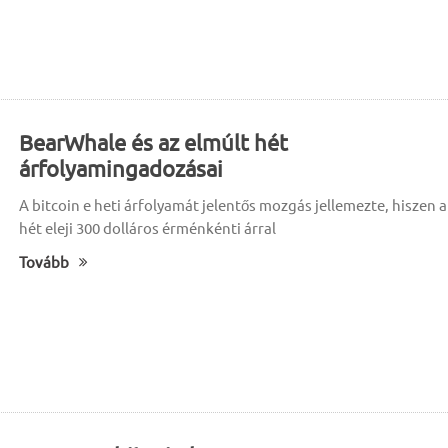
BearWhale és az elmúlt hét
árfolyamingadozásai
A bitcoin e heti árfolyamát jelentős mozgás jellemezte, hiszen a
hét eleji 300 dolláros érménkénti árral
Tovább