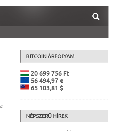
BITCOIN ÁRFOLYAM
20 699 756 Ft
56 494,97 €
65 103,81 $
az
NÉPSZERŰ HÍREK