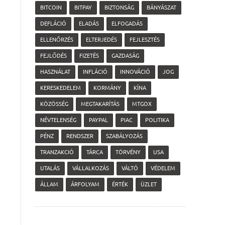
BITCOIN
BITPAY
BIZTONSÁG
BÁNYÁSZAT
DEFLÁCIÓ
ELADÁS
ELFOGADÁS
ELLENŐRZÉS
ELTERJEDÉS
FEJLESZTÉS
FEJLŐDÉS
FIZETÉS
GAZDASÁG
HASZNÁLAT
INFLÁCIÓ
INNOVÁCIÓ
JOG
KERESKEDELEM
KORMÁNY
KÍNA
KÖZÖSSÉG
MEGTAKARÍTÁS
MTGOX
NÉVTELENSÉG
PAYPAL
PIAC
POLITIKA
PÉNZ
RENDSZER
SZABÁLYOZÁS
TRANZAKCIÓ
TÁRCA
TÖRVÉNY
USA
UTALÁS
VÁLLALKOZÁS
VÁLTÓ
VÉDELEM
ÁLLAM
ÁRFOLYAM
ÉRTÉK
ÜZLET