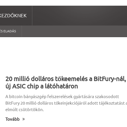
KEZDŐKNEK
ÉS ELADÁS
20 millió dolláros tőkeemelés a BitFury-nál,
új ASIC chip a látóhatáron
A bitcoin bányászgép felszerelések gyártására szakosodott
BitFury 20 millió dolláros tőkeinjekciójáról adott tájékoztatást 
elmúlt csütörtökön.
Tovább