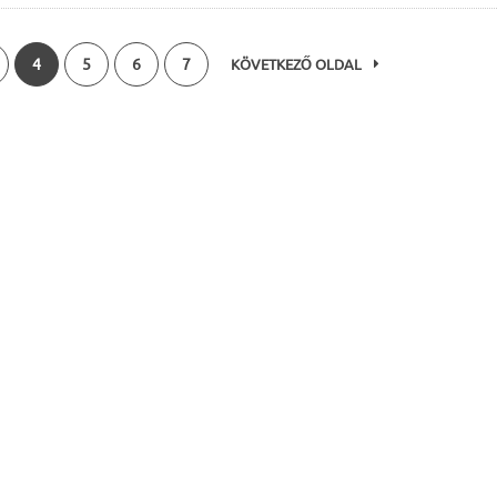
4
5
6
7
KÖVETKEZŐ OLDAL