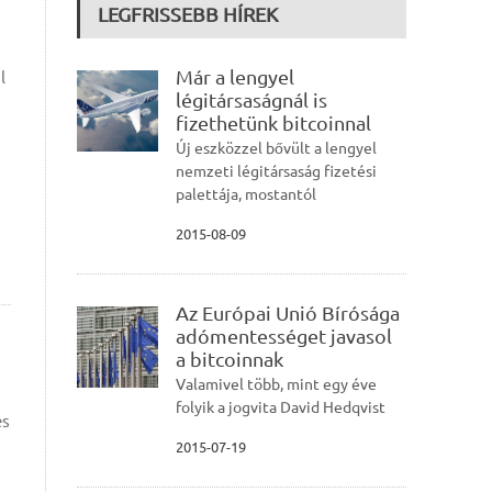
LEGFRISSEBB HÍREK
Már a lengyel
l
légitársaságnál is
fizethetünk bitcoinnal
Új eszközzel bővült a lengyel
nemzeti légitársaság fizetési
palettája, mostantól
2015-08-09
Az Európai Unió Bírósága
adómentességet javasol
a bitcoinnak
Valamivel több, mint egy éve
folyik a jogvita David Hedqvist
és
2015-07-19