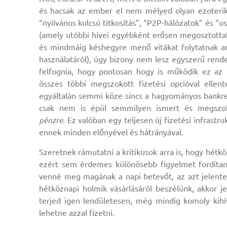
és hacsak az ember el nem mélyed olyan ezoteri
“nyilvános kulcsú titkosítás”, “P2P-hálózatok” és “
(amely utóbbi hívei egyébként erősen megosztottak 
és mindmáig késhegyre menő vitákat folytatnak an
használatáról), úgy bizony nem lesz egyszerű ren
felfognia, hogy pontosan hogy is működik ez az 
összes többi megszokott fizetési opcióval ellent
egyáltalán semmi köze sincs a hagyományos bankr
csak nem is épül semmilyen ismert és megszo
pénzre
. Ez valóban egy teljesen új fizetési infrastru
ennek minden előnyével és hátrányával.
Szeretnek rámutatni a kritikusok arra is, hogy hétk
ezért sem érdemes különösebb figyelmet fordítani
venné meg magának a napi betevőt, az azt jelentené
hétköznapi holmik vásárlásáról beszélünk, akkor j
terjed igen lendületesen, még mindig komoly kihívá
lehetne azzal fizetni.