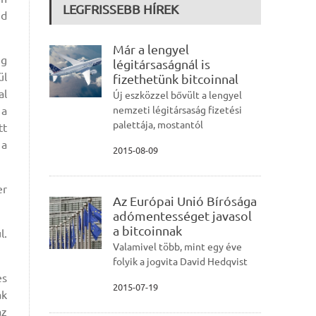
LEGFRISSEBB HÍREK
ed
Már a lengyel
ég
légitársaságnál is
ül
fizethetünk bitcoinnal
al
Új eszközzel bővült a lengyel
 a
nemzeti légitársaság fizetési
palettája, mostantól
tt
 a
2015-08-09
er
Az Európai Unió Bírósága
adómentességet javasol
a bitcoinnak
l.
Valamivel több, mint egy éve
folyik a jogvita David Hedqvist
es
2015-07-19
ak
az