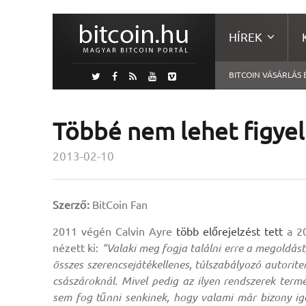
HÍREK
BITCOIN VÁSÁRLÁS 
Többé nem lehet figyel
2013-02-10
Szerző:
BitCoin Fan
2011 végén Calvin Ayre
több előrejelzést tett
a 20
nézett ki:
“Valaki meg fogja találni erre a megoldás
összes szerencsejátékellenes, túlszabályozó autori
császároknál. Mivel pedig az ilyen rendszerek termé
sem fog tűnni senkinek, hogy valami már bizony ig