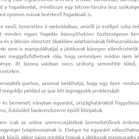
ed a fogadásodat, mindössze egy bitcoin-tárcára lesz szükség
eted nyomon mások beérkező fogadásait is.
 nevű, ismeretlen ír weboldalban, amiről jó eséllyel soha m
ert minden egyes fogadás
bizonyíthatóan tisztességesen
ker
 és a Bitcoin elosztott blokklánc-adatbázisának felhasználásáv
enki nem is manipulálhatja) a játékosok könnyen ellenőrizhetik
áróan meggyőződhetnek róla, hogy semmilyen módon nem le
énye. Itt bizony valóban nincs szükség semmiféle külső,
ezetekre.
ncsejáték-iparhoz, azonnal beláthatja, hogy egy ilyen rendsz
l megoldja például az ipar két legnagyobb problémáját:
i- és bemeneti irányban egyaránt, országhatároktól függetlenü
yos, őskövület bankrendszerre épülő klónjaitok.
 nem csak az online szerencsejátékok üzemeltetőinek érdem
egységei tulajdonosainak is. Elvégre ha egyaránt választhatn
gek közül, akkor vajon meddig fognak a játékosok megmaradni 