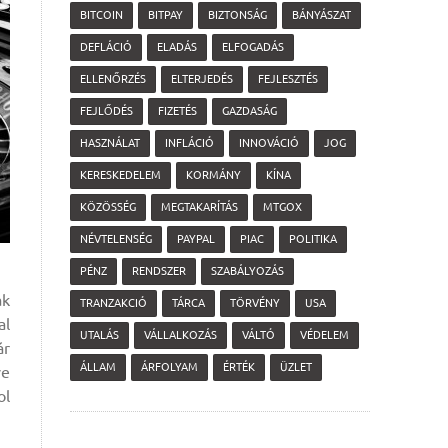
BITCOIN
BITPAY
BIZTONSÁG
BÁNYÁSZAT
DEFLÁCIÓ
ELADÁS
ELFOGADÁS
ELLENŐRZÉS
ELTERJEDÉS
FEJLESZTÉS
FEJLŐDÉS
FIZETÉS
GAZDASÁG
HASZNÁLAT
INFLÁCIÓ
INNOVÁCIÓ
JOG
KERESKEDELEM
KORMÁNY
KÍNA
KÖZÖSSÉG
MEGTAKARÍTÁS
MTGOX
NÉVTELENSÉG
PAYPAL
PIAC
POLITIKA
PÉNZ
RENDSZER
SZABÁLYOZÁS
ak
TRANZAKCIÓ
TÁRCA
TÖRVÉNY
USA
al
UTALÁS
VÁLLALKOZÁS
VÁLTÓ
VÉDELEM
ár
ÁLLAM
ÁRFOLYAM
ÉRTÉK
ÜZLET
ve
ol