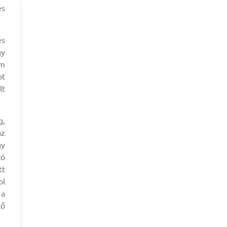
és
es
gy
em
ot
lt
g,
az
gy
tó
tt
ol
 a
lő