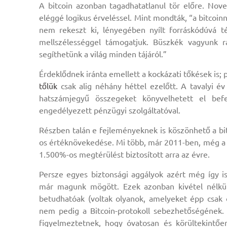
A bitcoin azonban tagadhatatlanul tör előre. No
eléggé logikus érveléssel. Mint mondták, “a bitcoinn
nem rekeszt ki, lényegében nyílt forráskódúvá t
mellszélességgel támogatjuk. Büszkék vagyunk r
segíthetünk a világ minden tájáról.”
Érdeklődnek iránta emellett a kockázati tőkések is;
tőlük
csak alig néhány héttel ezelőtt. A tavalyi év
hatszámjegyű összegeket könyvelhetett el befe
engedélyezett pénzügyi szolgáltatóval.
Részben talán e fejleményeknek is köszönhető a bit
os értéknövekedése. Mi több, már 2011-ben, még a hí
1.500%-os megtérülést biztosított arra az évre.
Persze egyes biztonsági aggályok azért még így 
már magunk mögött. Ezek azonban kivétel nélkül
betudhatóak (voltak olyanok, amelyeket épp csak 
nem pedig a Bitcoin-protokoll sebezhetőségének.
figyelmeztetnek, hogy óvatosan és körültekintőe