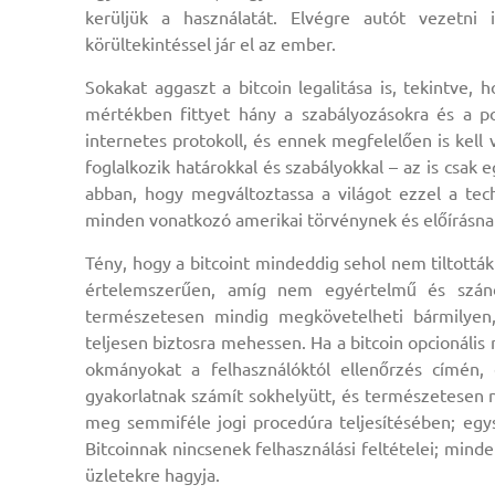
kerüljük a használatát. Elvégre autót vezetni 
körültekintéssel jár el az ember.
Sokakat aggaszt a bitcoin legalitása is, tekintve,
mértékben fittyet hány a szabályozásokra és a po
internetes protokoll, és ennek megfelelően is kell 
foglalkozik határokkal és szabályokkal – az is csa
abban, hogy megváltoztassa a világot ezzel a te
minden vonatkozó amerikai törvénynek és előírásnak
Tény, hogy a bitcoint mindeddig sehol nem tiltották
értelemszerűen, amíg nem egyértelmű és szánd
természetesen mindig megkövetelheti bármilyen, t
teljesen biztosra mehessen. Ha a bitcoin opcionális
okmányokat a felhasználóktól ellenőrzés címén,
gyakorlatnak számít sokhelyütt, és természetesen n
meg semmiféle jogi procedúra teljesítésében; egy
Bitcoinnak nincsenek felhasználási feltételei; mind
üzletekre hagyja.