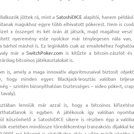
llalkozók jöttek rá, mint a
SatoshiDICE
alapítói, hanem például
sábítanak magukhoz egyre több elhivatott pókerest. Nem is csod
izet x összeget és két órán át játszik, majd magához veszi
lített nyeremény este nyolckor már ténylegesen nála van,
tja bárhol máshol is. Ez leginkább csak az emailekéhez fogható
avaly már a
SwitchPoker.com
is kitűzte a bitcoin-zászlót és
árólag bitcoinos játékasztalokat is.
om is, amely a maga innovatív algoritmusaival biztosít
objekt
e, hogy minden egyes Blackjack-leosztás valóban teljes
még – szintén bizonyíthatóan tisztességes – video pókert, crap
tavaly).
ztában lenniük már azzal is, hogy a bitcoinos kifizetés
aszthatatlanok is egyben. A játékosok így valóban nyomb
vül köszönhető a SatoshiDICE sikere is részben épp a valób
kciók esetében mindössze töredékcentnyi tranzakciós díjakkal ke
0.000$-nyi bitcoint is elutalhatsz akár a világ másik végébe i