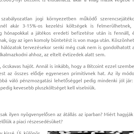
szabályozatlan jogi környezetben működő szerencsejáték
nél akár 3-15%-os kezelési költségek is felmerülhetnek,
g hónapokkal a játékos eredeti befizetése után is fennáll, 
nak, úgy az igen komoly büntetést is von maga után. Köszönhe
i hálózatok tervezésekor senki még csak nem is gondolhatott 
lkalmazkodni ahhoz, az eltelt évtizedek alatt sem.
, ócskavas hajót. Annál is inkább, hogy a Bitcoint ezzel szemb
est az összes elődje egyenesen primitívnek hat. Az ily mód
abbá váló pénzmozgatási lehetőséggel pedig mindenki jól jár:
edig kevesebb pluszköltséget kell viselniük.
sak ilyen nyögvenyelősen az átállás az iparban? Miért hagyják
előlük a piaci részesedésüket?
 kissé. Új, különös,