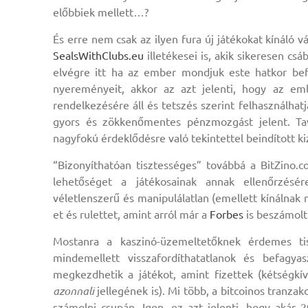
előbbiek mellett…?
És erre nem csak az ilyen fura új játékokat kínáló vá
SealsWithClubs.eu
illetékesei is, akik sikeresen c
elvégre itt ha az ember mondjuk este hatkor bef
nyereményeit, akkor az azt jelenti, hogy az em
rendelkezésére áll és tetszés szerint felhasználha
gyors és zökkenőmentes pénzmozgást jelent. T
nagyfokú érdeklődésre való tekintettel beindított kiz
“Bizonyíthatóan tisztességes” továbbá a BitZino.c
lehetőséget a játékosainak annak ellenőrzésér
véletlenszerű és manipulálatlan (emellett kínálnak 
et és rulettet, amint arról már a
Forbes
is beszámolt 
Mostanra a kaszinó-üzemeltetőknek érdemes tis
mindemellett visszafordíthatatlanok és befagy
megkezdhetik a játékot, amint fizettek (kétségkí
azonnali
jellegének is). Mi több, a bitcoinos tranza
számolni csupán. Igen, ez azt jelenti, hogy akár 2