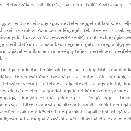
is életveszélyes vállalkozás, ha nem kellő óvatossággal 
 hogy a rendszer viszonylagos névtelenséggel működik, és telj
litikai határokra. Azonban a lényegét tekintve ez is csak e
viszonyulni hozzá. A Voice-over-IP (VoIP), mint technológia, s
k egy steril platform. Ez azonban még nem gátolta meg a Skype-
chnológiával – miközben mindvégig teljes mértékben megfele
 is.
 be, így mindenhol legálisnak tekinthető – legalábbis mindaddi
ékos törvénysértésre használja az ember. Aki aggódik, 
etszése szerinti feltételek teljesítését az ügyfeleitől, ho
 névtelensége jelenti a gondot, úgy lehet kérni személyazonosí
 éppúgy, ahogyan ez már jelenleg is – és jó ideje – beve
em csak a bitcoin kapcsán. A bitcoin-használat senkit nem gát
szerűen csak nem követeli meg azokat alapállásból. Magának
en ilyesminek a meghatározását a végfelhasználóira és a vele é