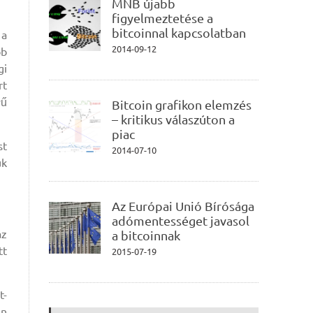
MNB újabb
figyelmeztetése a
bitcoinnal kapcsolatban
 a
2014-09-12
bb
gi
rt
yű
Bitcoin grafikon elemzés
– kritikus válaszúton a
piac
st
2014-07-10
ük
Az Európai Unió Bírósága
adómentességet javasol
áz
a bitcoinnak
tt
2015-07-19
t-
en