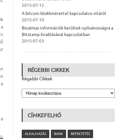
2015-07-12
A bitcoin blokkmérettel kapcsolatos vitáról
ok
2015-07-10
 a
Bizalmas információk kerültek nyilvánosságra a
és
Bitstamp kirablásával kapcsolatban
2015-07-03
tő
az
en
RÉGEBBI CIKKEK
on
Régebbi Cikkek
 a
CÍMKEFELHŐ
 a
ALKALMAZÁS
BANK
BEFEKTETÉS