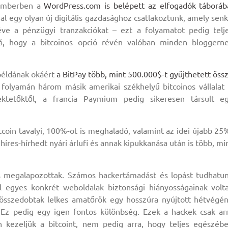
vemberben a
WordPress.com is belépett az elfogadók táboráb
al egy olyan új digitális gazdasághoz csatlakoztunk, amely senk
éve a pénzügyi tranzakciókat – ezt a folyamatot pedig telj
á, hogy a bitcoinos opció révén valóban minden bloggern
 példának okáért
a BitPay több, mint 500.000$-t gyűjthetett öss
 folyamán három másik amerikai székhelyű bitcoinos vállalat 
ktetőktől, a francia Paymium pedig sikeresen társult e
coin tavalyi, 100%-ot is meghaladó, valamint az idei újabb 25
res-hírhedt nyári árlufi és annak kipukkanása után is több, mi
is megalapozottak. Számos hackertámadást és lopást tudhatu
 egyes konkrét weboldalak biztonsági hiányosságainak volt
összedobtak lelkes amatőrök egy hosszúra nyújtott hétvégén
 Ez pedig egy igen fontos különbség. Ezek a hackek csak ar
n kezeljük a bitcoint, nem pedig arra, hogy teljes egészéb