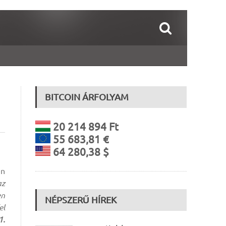
BITCOIN ÁRFOLYAM
20 214 894 Ft
55 683,81 €
64 280,38 $
en
az
en
NÉPSZERŰ HÍREK
el
1.