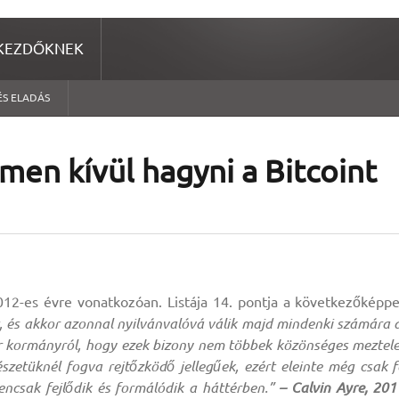
KEZDŐKNEK
ÉS ELADÁS
men kívül hagyni a Bitcoint
12-es évre vonatkozóan. Listája 14. pontja a következőképp
t, és akkor azonnal nyilvánvalóvá válik majd mindenki számára 
ter kormányról, hogy ezek bizony nem többek közönséges meztel
szetüknél fogva rejtőzködő jellegűek, ezért eleinte még csak f
encsak fejlődik és formálódik a háttérben.”
– Calvin Ayre, 201