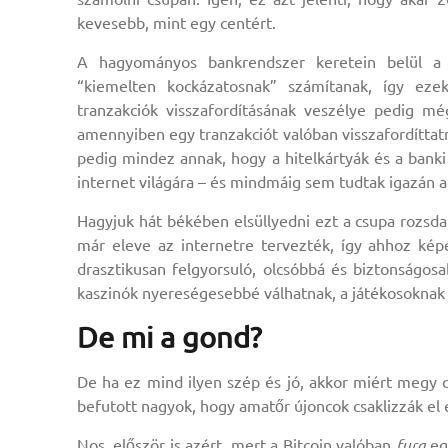
kevesebb, mint egy centért.
A hagyományos bankrendszer keretein belül a 
“kiemelten kockázatosnak” számítanak, így ezek
tranzakciók visszafordításának veszélye pedig mé
amennyiben egy tranzakciót valóban visszafordíttat
pedig mindez annak, hogy a hitelkártyák és a bank
internet világára – és mindmáig sem tudtak igazán a
Hagyjuk hát békében elsüllyedni ezt a csupa rozsda
már eleve az internetre tervezték, így ahhoz kép
drasztikusan felgyorsuló, olcsóbbá és biztonságos
kaszinók nyereségesebbé válhatnak, a játékosoknak p
De mi a gond?
De ha ez mind ilyen szép és jó, akkor miért megy c
befutott nagyok, hogy amatőr újoncok csaklizzák el 
Nos, először is azért, mert a Bitcoin valóban
fura
egy