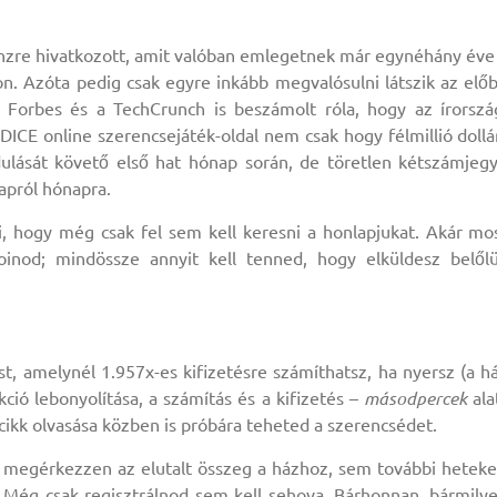
s pénzre hivatkozott, amit valóban emlegetnek már egynéhány éve
akon. Azóta pedig csak egyre inkább megvalósulni látszik az elő
a Forbes és a TechCrunch is beszámolt róla, hogy az írorszá
DICE online szerencsejáték-oldal nem csak hogy félmillió dollá
ulását követő első hat hónap során, de töretlen kétszámjeg
apról hónapra.
i, hogy még csak fel sem kell keresni a honlapjukat. Akár mo
coinod; mindössze annyit kell tenned, hogy elküldesz belől
, amelynél 1.957x-es kifizetésre számíthatsz, ha nyersz (a h
ció lebonyolítása, a számítás és a kifizetés –
másodpercek
ala
 e cikk olvasása közben is próbára teheted a szerencsédet.
 megérkezzen az elutalt összeg a házhoz, sem további heteke
Még csak regisztrálnod sem kell sehova. Bárhonnan, bármily