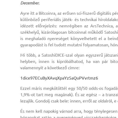
December.
Ayre itt a Bitcoinra, az erősen sci-fiszerű digitáli
különböző periferiális játék- és technikai híroldal
idézett előrejelzés: nemrégiben az ArsTechnica, 
székhelyű, kizárólagosan bitcoinnal működő Satoshi
is meghaladó nyereséget könyvelhetett el a beind
gyarapodást is fel tudott mutatni folyamatosan, hón
Mi több, a SatoshiDICE-szal olyan egyszerű játszan
helyben, innen is kipróbálhatod, ha van pár bit
valamennyit a következő címre:
1dice97ECuByXAvqXpaYzSaQuPVvrtmz6
Ezzel máris megkötöttél egy 50/50 odds-os fogadást
1,9%-ot tart meg magának). És az egész – a tranzak
lezajlik. Gondolj csak bele: innen, erről az oldalról,
És nem kell napokig várnod arra, hogy ténylegesen
hónapokat aztán a nyereményed visszaérkezésére. 