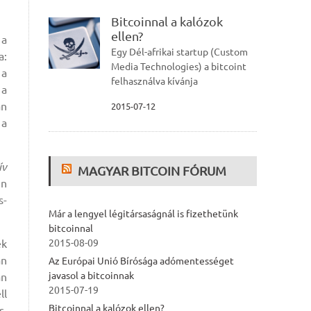
Bitcoinnal a kalózok
ellen?
 a
Egy Dél-afrikai startup (Custom
a:
Media Technologies) a bitcoint
 a
felhasználva kívánja
 a
an
2015-07-12
 a
ív
MAGYAR BITCOIN FÓRUM
en
s-
Már a lengyel légitársaságnál is fizethetünk
bitcoinnal
ek
2015-08-09
an
Az Európai Unió Bírósága adómentességet
javasol a bitcoinnak
an
2015-07-19
ll
Bitcoinnal a kalózok ellen?
s,