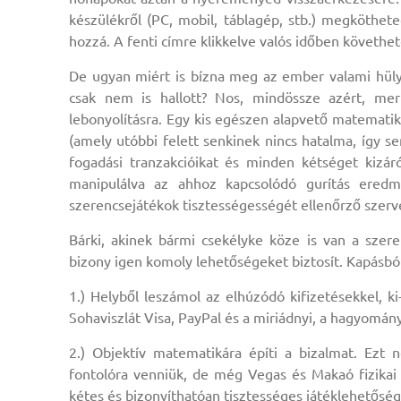
készülékről (PC, mobil, táblagép, stb.) megköthet
hozzá. A fenti címre klikkelve valós időben követh
De ugyan miért is bízna meg az ember valami hülye
csak nem is hallott? Nos, mindössze azért, m
lebonyolításra. Egy kis egészen alapvető matematika
(amely utóbbi felett senkinek nincs hatalma, így s
fogadási tranzakcióikat és minden kétséget kiz
manipulálva az ahhoz kapcsolódó gurítás eredm
szerencsejátékok tisztességességét ellenőrző szerv
Bárki, akinek bármi csekélyke köze is van a szere
bizony igen komoly lehetőségeket biztosít. Kapásbó
1.) Helyből leszámol az elhúzódó kifizetésekkel, k
Sohaviszlát Visa, PayPal és a miriádnyi, a hagyomán
2.) Objektív matematikára építi a bizalmat. Ezt
fontolóra venniük, de még Vegas és Makaó fizikai 
kétes és bizonyíthatóan tisztességes játéklehetősé