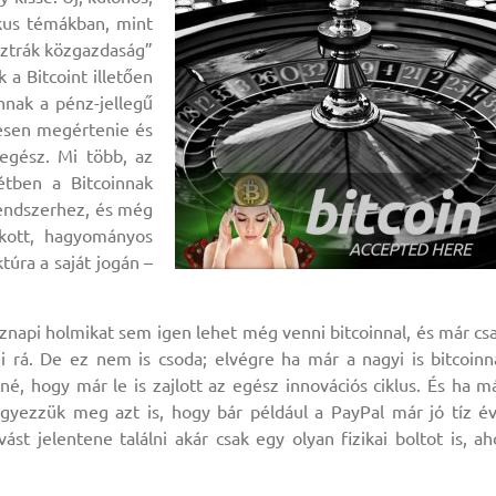
kus témákban, mint
osztrák közgazdaság”
a Bitcoint illetően
nak a pénz-jellegű
desen megértenie és
egész. Mi több, az
étben a Bitcoinnak
endszerhez, és még
kott, hagyományos
ktúra a saját jogán –
öznapi holmikat sem igen lehet még venni bitcoinnal, és már cs
 rá. De ez nem is csoda; elvégre ha már a nagyi is bitcoinn
, hogy már le is zajlott az egész innovációs ciklus. És ha m
egyezzük meg azt is, hogy bár például a PayPal már jó tíz é
st jelentene találni akár csak egy olyan fizikai boltot is, ah