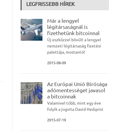
LEGFRISSEBB HÍREK
Már a lengyel
légitársaságnál is
fizethetünk bitcoinnal
Új eszközzel bővült a lengyel
nemzeti légitársaság fizetési
palettája, mostantól
2015-08-09
Az Európai Unió Bírósága
adómentességet javasol
a bitcoinnak
Valamivel több, mint egy éve
folyik a jogvita David Hedqvist
2015-07-19