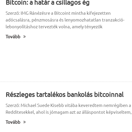
Bitcoin: a határ a csillagos ég
Szerző: IMG Ránézésre a Bitcoint mintha kifejezetten
adócsalásra, pénzmosásra és lenyomozhatatlan tranzakció-
lebonyolításhoz tervezték volna, amely tényezők
Tovább
Részleges tartalékos bankolás bitcoinnal
Szerző: Michael Suede Kisebb vitába keveredtem nemrégiben a
Redditesekkel, ahol is jómagam azt az álláspontot képviseltem,
Tovább