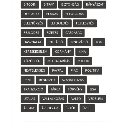
BITCOIN
BITPAY
BIZTONSÁG
BÁNYÁSZAT
DEFLÁCIÓ
ELADÁS
ELFOGADÁS
ELLENŐRZÉS
ELTERJEDÉS
FEJLESZTÉS
FEJLŐDÉS
FIZETÉS
GAZDASÁG
HASZNÁLAT
INFLÁCIÓ
INNOVÁCIÓ
JOG
KERESKEDELEM
KORMÁNY
KÍNA
KÖZÖSSÉG
MEGTAKARÍTÁS
MTGOX
NÉVTELENSÉG
PAYPAL
PIAC
POLITIKA
PÉNZ
RENDSZER
SZABÁLYOZÁS
TRANZAKCIÓ
TÁRCA
TÖRVÉNY
USA
UTALÁS
VÁLLALKOZÁS
VÁLTÓ
VÉDELEM
ÁLLAM
ÁRFOLYAM
ÉRTÉK
ÜZLET