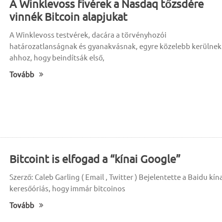
A Winklevoss fivérek a Nasdaq tőzsdére
vinnék Bitcoin alapjukat
A Winklevoss testvérek, dacára a törvényhozói
határozatlanságnak és gyanakvásnak, egyre közelebb kerülnek
ahhoz, hogy beindítsák első,
Tovább
Bitcoint is elfogad a “kínai Google”
Szerző: Caleb Garling ( Email , Twitter ) Bejelentette a Baidu kín
keresőóriás, hogy immár bitcoinos
Tovább