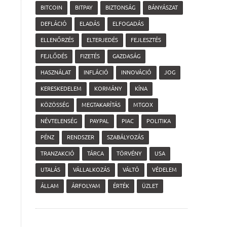
BITCOIN
BITPAY
BIZTONSÁG
BÁNYÁSZAT
DEFLÁCIÓ
ELADÁS
ELFOGADÁS
ELLENŐRZÉS
ELTERJEDÉS
FEJLESZTÉS
FEJLŐDÉS
FIZETÉS
GAZDASÁG
HASZNÁLAT
INFLÁCIÓ
INNOVÁCIÓ
JOG
KERESKEDELEM
KORMÁNY
KÍNA
KÖZÖSSÉG
MEGTAKARÍTÁS
MTGOX
NÉVTELENSÉG
PAYPAL
PIAC
POLITIKA
PÉNZ
RENDSZER
SZABÁLYOZÁS
TRANZAKCIÓ
TÁRCA
TÖRVÉNY
USA
UTALÁS
VÁLLALKOZÁS
VÁLTÓ
VÉDELEM
ÁLLAM
ÁRFOLYAM
ÉRTÉK
ÜZLET