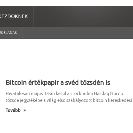
KEZDŐKNEK
ÉS ELADÁS
Bitcoin értékpapír a svéd tőzsdén is
Hivatalosan május 18-án kerül a stockholmi Nasdaq Nordic
tőzsde jegyzékébe a világ első szabályozott bitcoin kereskedési
Tovább