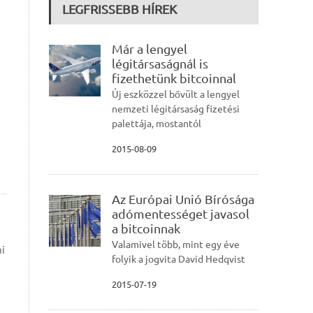
LEGFRISSEBB HÍREK
Már a lengyel
légitársaságnál is
fizethetünk bitcoinnal
Új eszközzel bővült a lengyel
nemzeti légitársaság fizetési
palettája, mostantól
2015-08-09
Az Európai Unió Bírósága
adómentességet javasol
a bitcoinnak
Valamivel több, mint egy éve
ai
folyik a jogvita David Hedqvist
2015-07-19