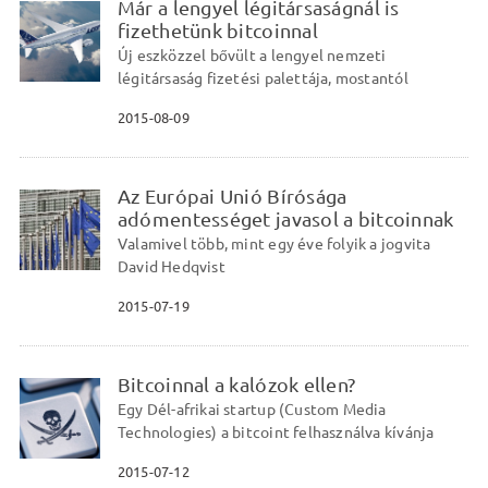
Már a lengyel légitársaságnál is
fizethetünk bitcoinnal
Új eszközzel bővült a lengyel nemzeti
légitársaság fizetési palettája, mostantól
2015-08-09
Az Európai Unió Bírósága
adómentességet javasol a bitcoinnak
Valamivel több, mint egy éve folyik a jogvita
David Hedqvist
2015-07-19
Bitcoinnal a kalózok ellen?
Egy Dél-afrikai startup (Custom Media
Technologies) a bitcoint felhasználva kívánja
2015-07-12