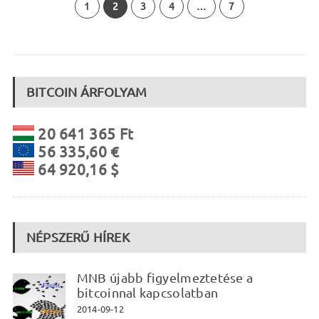
1
2
3
4
…
7
BITCOIN ÁRFOLYAM
20 641 365 Ft
56 335,60 €
64 920,16 $
NÉPSZERŰ HÍREK
MNB újabb figyelmeztetése a
bitcoinnal kapcsolatban
2014-09-12