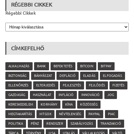
RÉGEBBI CIKKEK
Régebbi Cikkek
CÍMKEFELHŐ
ALKALMAZÁS
BANK
BEFEKTETÉS
BITCOIN
BITPAY
BIZTONSÁG
BÁNYÁSZAT
DEFLÁCIÓ
ELADÁS
ELFOGADÁS
ELLENŐRZÉS
ELTERJEDÉS
FEJLESZTÉS
FEJLŐDÉS
FIZETÉS
GAZDASÁG
HASZNÁLAT
INFLÁCIÓ
INNOVÁCIÓ
JOG
KERESKEDELEM
KORMÁNY
KÍNA
KÖZÖSSÉG
MEGTAKARÍTÁS
MTGOX
NÉVTELENSÉG
PAYPAL
PIAC
POLITIKA
PÉNZ
RENDSZER
SZABÁLYOZÁS
TRANZAKCIÓ
TÁRCA
TÖRVÉNY
USA
UTALÁS
VÁLLALKOZÁS
VÁLTÓ