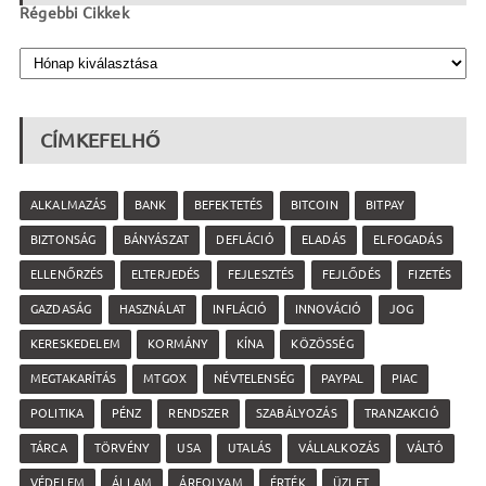
Régebbi Cikkek
CÍMKEFELHŐ
ALKALMAZÁS
BANK
BEFEKTETÉS
BITCOIN
BITPAY
BIZTONSÁG
BÁNYÁSZAT
DEFLÁCIÓ
ELADÁS
ELFOGADÁS
ELLENŐRZÉS
ELTERJEDÉS
FEJLESZTÉS
FEJLŐDÉS
FIZETÉS
GAZDASÁG
HASZNÁLAT
INFLÁCIÓ
INNOVÁCIÓ
JOG
KERESKEDELEM
KORMÁNY
KÍNA
KÖZÖSSÉG
MEGTAKARÍTÁS
MTGOX
NÉVTELENSÉG
PAYPAL
PIAC
POLITIKA
PÉNZ
RENDSZER
SZABÁLYOZÁS
TRANZAKCIÓ
TÁRCA
TÖRVÉNY
USA
UTALÁS
VÁLLALKOZÁS
VÁLTÓ
VÉDELEM
ÁLLAM
ÁRFOLYAM
ÉRTÉK
ÜZLET