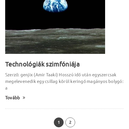
Technológiák szimfóniája
Szerző: genjix (Amir Taaki) Hosszú idő után egyszercsak
megelevenedik egy csillag körül keringő magányos bolygó:
a
Tovább
1
2