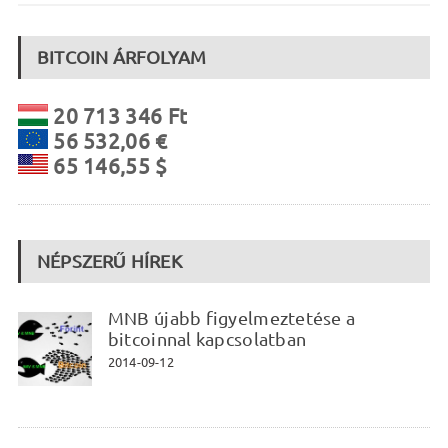
BITCOIN ÁRFOLYAM
20 713 346 Ft
56 532,06 €
65 146,55 $
NÉPSZERŰ HÍREK
MNB újabb figyelmeztetése a
bitcoinnal kapcsolatban
2014-09-12