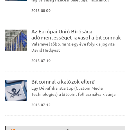
légitársaság fizetési palettája, mostantól
2015-08-09
Az Európai Unió Bírósága
adómentességet javasol a bitcoinnak
Valamivel több, mint egy éve folyik a jogvita
David Hedqvist
2015-07-19
Bitcoinnal a kalózok ellen?
Egy Dél-afrikai startup (Custom Media
Technologies) a bitcoint felhasználva kívánja
2015-07-12