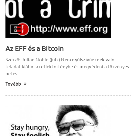
Az EFF és a Bitcoin
Szerző: Julian Noble (julz) Nem nyúlszívűeknek való
feladat kiállni a reflektorfénybe és megvédeni a törvényes
netes
Tovább