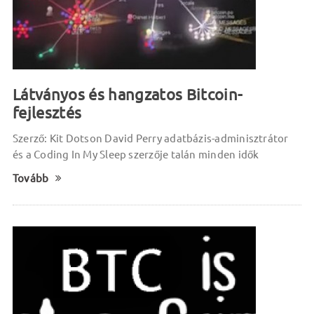
Látványos és hangzatos Bitcoin-
fejlesztés
Szerző: Kit Dotson David Perry adatbázis-adminisztrátor
és a Coding In My Sleep szerzője talán minden idők
Tovább