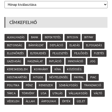
CÍMKEFELHŐ
ALKALMAZÁS
BANK
BEFEKTETÉS
BITCOIN
BITPAY
BIZTONSÁG
BÁNYÁSZAT
DEFLÁCIÓ
ELADÁS
ELFOGADÁS
ELLENŐRZÉS
ELTERJEDÉS
FEJLESZTÉS
FEJLŐDÉS
FIZETÉS
GAZDASÁG
HASZNÁLAT
INFLÁCIÓ
INNOVÁCIÓ
JOG
KERESKEDELEM
KORMÁNY
KÍNA
KÖZÖSSÉG
MEGTAKARÍTÁS
MTGOX
NÉVTELENSÉG
PAYPAL
PIAC
POLITIKA
PÉNZ
RENDSZER
SZABÁLYOZÁS
TRANZAKCIÓ
TÁRCA
TÖRVÉNY
USA
UTALÁS
VÁLLALKOZÁS
VÁLTÓ
VÉDELEM
ÁLLAM
ÁRFOLYAM
ÉRTÉK
ÜZLET