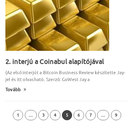
2. interjú a Coinabul alapítójával
(Az első interjút a Bitcoin Business Review készítette Jay-
jel és itt olvasható. Szerző: GoWest Jay a
Tovább
1
…
3
4
5
6
7
…
9