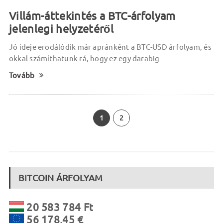
Villám-áttekintés a BTC-árfolyam
jelenlegi helyzetéről
Jó ideje erodálódik már apránként a BTC-USD árfolyam, és
okkal számíthatunk rá, hogy ez egy darabig
Tovább
1
2
BITCOIN ÁRFOLYAM
20 583 784 Ft
56 178,45 €