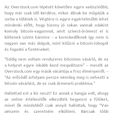
Az Overstock.com lépését követően egyre valószínűbb,
hogy már csak idő kérdése, mikor állnak be mögéjük a
sorba a többiek is. Végtére is egyre egyértelműbb lehet
mindenki előtt, hogy bizony jó sokan vannak odakint
komoly bitcoin-vagyonnal, amit szívest-örömest el is
költenek szinte bármire – a kereskedőknek így nem is
nagyon van más dolguk, mint kitűzni a bitcoin-lobogót
és fogadni a fizetéseket.
“Eddig nem voltam rendszeres bitcoinos vásárló, de ez
a helyzet egyre inkább kezd megváltozni” – mesélt az
Overstock.com egy másik vásárlója a friss élményeiről. –
“Az erősödő árfolyam persze némileg meg is nehezíti a
bitcoin-vásárlást, de ez csak átmeneti probléma.”
Hallottad ezt a kis neszt? Ez annak a hangja volt, ahogy
az online értékesítők elkezdték hegyezni a fülüket,
mivel ők mindebből csak annyit hallottak, hogy “Van
pénzem és szeretném elkölteni. Bárcsak több