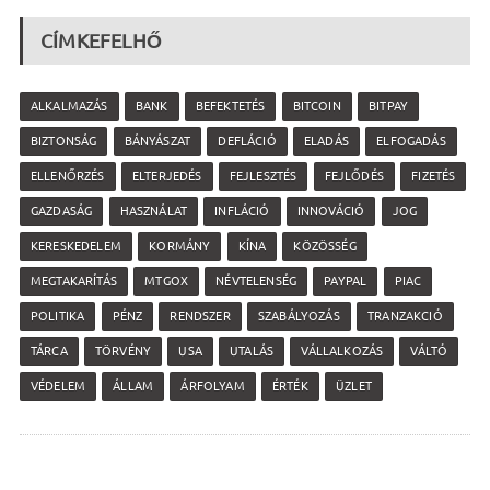
CÍMKEFELHŐ
ALKALMAZÁS
BANK
BEFEKTETÉS
BITCOIN
BITPAY
BIZTONSÁG
BÁNYÁSZAT
DEFLÁCIÓ
ELADÁS
ELFOGADÁS
ELLENŐRZÉS
ELTERJEDÉS
FEJLESZTÉS
FEJLŐDÉS
FIZETÉS
GAZDASÁG
HASZNÁLAT
INFLÁCIÓ
INNOVÁCIÓ
JOG
KERESKEDELEM
KORMÁNY
KÍNA
KÖZÖSSÉG
MEGTAKARÍTÁS
MTGOX
NÉVTELENSÉG
PAYPAL
PIAC
POLITIKA
PÉNZ
RENDSZER
SZABÁLYOZÁS
TRANZAKCIÓ
TÁRCA
TÖRVÉNY
USA
UTALÁS
VÁLLALKOZÁS
VÁLTÓ
VÉDELEM
ÁLLAM
ÁRFOLYAM
ÉRTÉK
ÜZLET