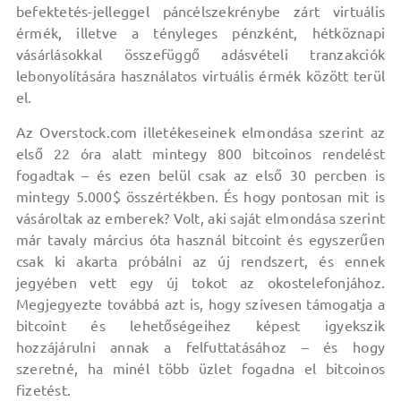
befektetés-jelleggel páncélszekrénybe zárt virtuális
érmék, illetve a tényleges pénzként, hétköznapi
vásárlásokkal összefüggő adásvételi tranzakciók
lebonyolítására használatos virtuális érmék között terül
el.
Az Overstock.com illetékeseinek elmondása szerint az
első 22 óra alatt mintegy 800 bitcoinos rendelést
fogadtak – és ezen belül csak az első 30 percben is
mintegy 5.000$ összértékben. És hogy pontosan mit is
vásároltak az emberek? Volt, aki saját elmondása szerint
már tavaly március óta használ bitcoint és egyszerűen
csak ki akarta próbálni az új rendszert, és ennek
jegyében vett egy új tokot az okostelefonjához.
Megjegyezte továbbá azt is, hogy szívesen támogatja a
bitcoint és lehetőségeihez képest igyekszik
hozzájárulni annak a felfuttatásához – és hogy
szeretné, ha minél több üzlet fogadna el bitcoinos
fizetést.