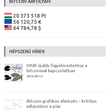
BITCOIN ÁRFOLYAM
20 373 518 Ft
56 120,75 €
64 784,78 $
NÉPSZERŰ HÍREK
MNB újabb figyelmeztetése a
bitcoinnal kapcsolatban
2014-09-12
Bitcoin grafikon elemzés – kritikus
válaszúton a piac