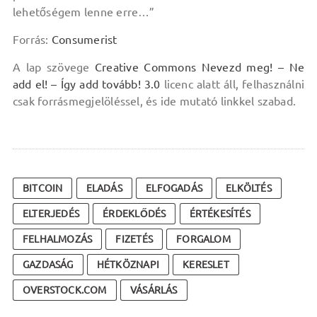
lehetőségem lenne erre…”
Forrás:
Consumerist
A lap szövege
Creative Commons Nevezd meg! – Ne
add el! – Így add tovább! 3.0
licenc alatt áll, felhasználni
csak forrásmegjelöléssel, és ide mutató linkkel szabad.
BITCOIN
ELADÁS
ELFOGADÁS
ELKÖLTÉS
ELTERJEDÉS
ÉRDEKLŐDÉS
ÉRTÉKESÍTÉS
FELHALMOZÁS
FIZETÉS
FORGALOM
GAZDASÁG
HÉTKÖZNAPI
KERESLET
OVERSTOCK.COM
VÁSÁRLÁS