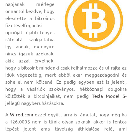
napjának mérlege
onnantól kezdve, hogy
élesítette a bitcoinos
fizetéselfogadási
opcióját, újabb fényes
cáfolatát szolgáltatva
így annak, mennyire
nincs igazuk azoknak,
akik azzal érvelnek,
hogy a bitcoint mindenki csak felhalmozza és ül rajta az
idők végezetéig, mert ebből akar meggazdagodni és
soha el nem költené. Ez pedig egyben azt is jelenti,
hogy a vásárlók szokványos, hétköznapi dolgokra
költötték a bitcoinjaikat, nem pedig
Tesla Model S
-
jellegű nagyberuházásokra.
A
Wired.com
ezzel együtt arra is rámutat, hogy még ha
a 126.000$ nem is tűnik olyan soknak, akkor is fontos
lépést jelent ama távolság áthidalása felé, ami