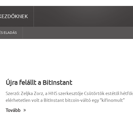
KEZDŐKNEK
ÉS ELADÁS
Újra felállt a BitInstant
Szerző: Zeljka Zorz, a HNS szerkesztője Csütörtök estétől hétfő
elérhetetlen volt a BitInstant bitcoin-váltó egy “kifinomult”
Tovább