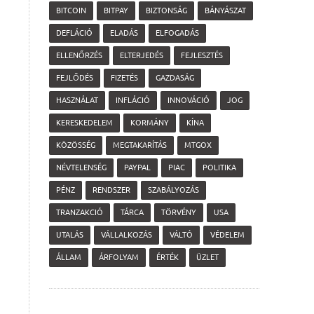
BITCOIN
BITPAY
BIZTONSÁG
BÁNYÁSZAT
DEFLÁCIÓ
ELADÁS
ELFOGADÁS
ELLENŐRZÉS
ELTERJEDÉS
FEJLESZTÉS
FEJLŐDÉS
FIZETÉS
GAZDASÁG
HASZNÁLAT
INFLÁCIÓ
INNOVÁCIÓ
JOG
KERESKEDELEM
KORMÁNY
KÍNA
KÖZÖSSÉG
MEGTAKARÍTÁS
MTGOX
NÉVTELENSÉG
PAYPAL
PIAC
POLITIKA
PÉNZ
RENDSZER
SZABÁLYOZÁS
TRANZAKCIÓ
TÁRCA
TÖRVÉNY
USA
UTALÁS
VÁLLALKOZÁS
VÁLTÓ
VÉDELEM
ÁLLAM
ÁRFOLYAM
ÉRTÉK
ÜZLET