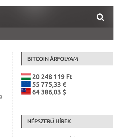
BITCOIN ÁRFOLYAM
20 248 119 Ft
55 775,33 €
64 386,03 $
ig
NÉPSZERŰ HÍREK