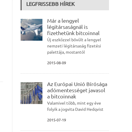
LEGFRISSEBB HÍREK
Már a lengyel
légitársaságnál is
fizethetünk bitcoinnal
Új eszközzel bővült a lengyel
nemzeti légitársaság fizetési
palettája, mostantól
2015-08-09
Az Európai Unió Bírósága
adómentességet javasol
a bitcoinnak
Valamivel több, mint egy éve
folyik a jogvita David Hedqvist
2015-07-19