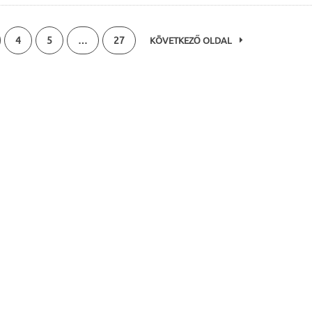
4
5
…
27
KÖVETKEZŐ OLDAL