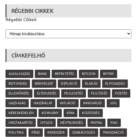
RÉGEBBI CIKKEK
Régebbi Cikkek
CÍMKEFELHŐ
ALKALMAZÁS
BANK
BEFEKTETÉS
BITCOIN
BITPAY
BIZTONSÁG
BÁNYÁSZAT
DEFLÁCIÓ
ELADÁS
ELFOGADÁS
ELLENŐRZÉS
ELTERJEDÉS
FEJLESZTÉS
FEJLŐDÉS
FIZETÉS
GAZDASÁG
HASZNÁLAT
INFLÁCIÓ
INNOVÁCIÓ
JOG
KERESKEDELEM
KORMÁNY
KÍNA
KÖZÖSSÉG
MEGTAKARÍTÁS
MTGOX
NÉVTELENSÉG
PAYPAL
PIAC
POLITIKA
PÉNZ
RENDSZER
SZABÁLYOZÁS
TRANZAKCIÓ