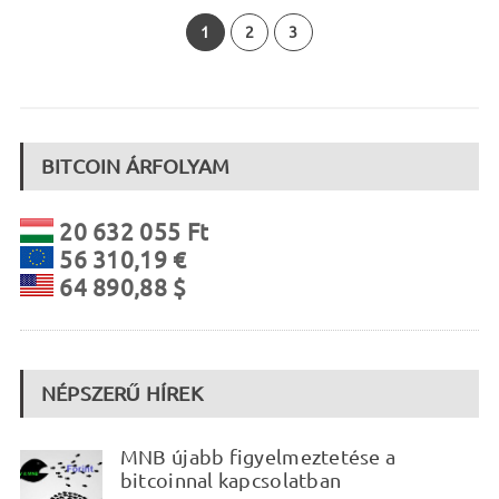
1
2
3
BITCOIN ÁRFOLYAM
20 632 055 Ft
56 310,19 €
64 890,88 $
NÉPSZERŰ HÍREK
MNB újabb figyelmeztetése a
bitcoinnal kapcsolatban