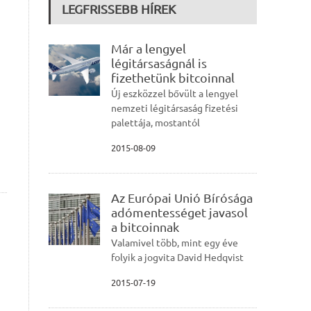
LEGFRISSEBB HÍREK
Már a lengyel
légitársaságnál is
fizethetünk bitcoinnal
Új eszközzel bővült a lengyel
nemzeti légitársaság fizetési
palettája, mostantól
2015-08-09
Az Európai Unió Bírósága
adómentességet javasol
a bitcoinnak
Valamivel több, mint egy éve
folyik a jogvita David Hedqvist
2015-07-19