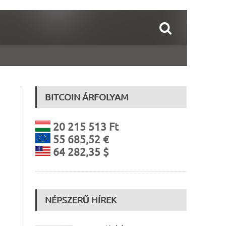
BITCOIN ÁRFOLYAM
20 215 513 Ft
55 685,52 €
64 282,35 $
NÉPSZERŰ HÍREK