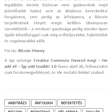
legalábbis eleinte biztosan nem gyakorolnak majd
jelentősebb hatást sem az általános kereskedési
forgalomra, sem pedig az árfolyamra, a Bitcoin
terjedésének tényét mégis kellően látványosan
szemléltetik – a rendszer gazdasága pedig minden ilyen
újabb lehetőséggel csak még erőteljesebbé, fejlettebbé
és rugalmasabbá válik.
Forrás:
Bitcoin Money
A lap szövege
Creative Commons Nevezd meg! – Ne
add el! – Így add tovább! 3.0
licenc alatt áll, felhasználni
csak forrásmegjelöléssel, és ide mutató linkkel szabad.
ARBITRÁZS
ÁRFOLYAM
BEFEKTETÉS