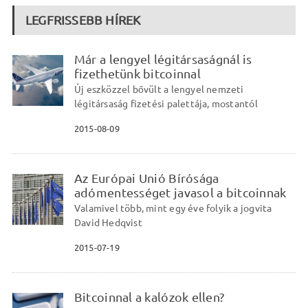
LEGFRISSEBB HÍREK
Már a lengyel légitársaságnál is
fizethetünk bitcoinnal
Új eszközzel bővült a lengyel nemzeti
légitársaság fizetési palettája, mostantól
2015-08-09
Az Európai Unió Bírósága
adómentességet javasol a bitcoinnak
Valamivel több, mint egy éve folyik a jogvita
David Hedqvist
2015-07-19
Bitcoinnal a kalózok ellen?