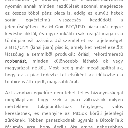
nyomán annak minden rezdülését azonnal megérezte
az összes többi pénz piaca is, addig az elmúlt hetek
során egyértelmű visszaesés kezdődött a
jelentőségében. Az MtGox BTC/USD piaca már egyre
kevésbé diktál, és egyre inkább csak reagál maga is a
többi piac változásaira. Jól szemlélteti ezt a jelenséget
a BTC/CNY (kínai jüan) piac is, amely két héttel ezelőtt
látszólag a semmiből produkált óriási, rekordméretű
robbanást
, minden különösebb látható ok vagy
magyarázat nélkül. Most pedig már megállapíthatjuk,
hogy ez a piac fedezte fel elsőként az időközben a
többire is átterjedt, magasabb árat.
Azt azonban egyelőre nem lehet teljes bizonyossággal
megállapítani, hogy ezek a piaci változások milyen
mértékben tulajdoníthatóak tényleges, valós
keresletnek, és mennyire az MtGox körüli jelenlegi
zűröknek. Többen panaszkodnak ugyanis a BitcoinTalk
fórumán arra, hogy április óta egyre nehezebben