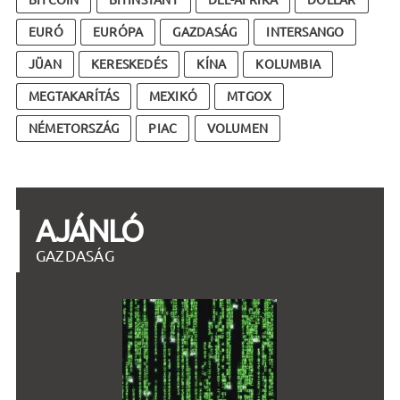
BITCOIN
BITINSTANT
DÉL-AFRIKA
DOLLÁR
EURÓ
EURÓPA
GAZDASÁG
INTERSANGO
JÜAN
KERESKEDÉS
KÍNA
KOLUMBIA
MEGTAKARÍTÁS
MEXIKÓ
MTGOX
NÉMETORSZÁG
PIAC
VOLUMEN
AJÁNLÓ
GAZDASÁG