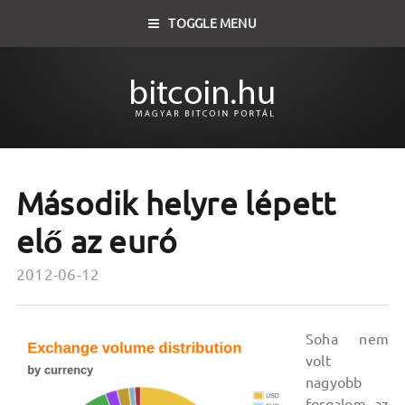
TOGGLE MENU
Második helyre lépett
elő az euró
2012-06-12
Soha nem
volt
nagyobb
forgalom az