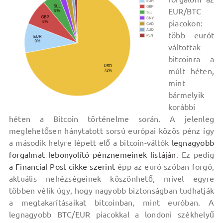
EUR/BTC
piacokon:
több eurót
váltottak
bitcoinra a
múlt héten,
mint
bármelyik
korábbi
héten a Bitcoin történelme során. A jelenleg
meglehetősen hánytatott sorsú európai közös pénz így
a második helyre lépett elő a bitcoin-váltók
legnagyobb
forgalmat lebonyolító pénznemeinek listáján
. Ez pedig
a Financial Post cikke szerint
épp az euró szóban forgó,
aktuális nehézségeinek köszönhető, mivel egyre
többen vélik úgy, hogy nagyobb biztonságban tudhatják
a megtakarításaikat bitcoinban, mint euróban. A
legnagyobb BTC/EUR piacokkal a londoni székhelyű