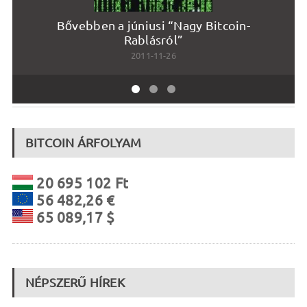
Bővebben a júniusi “Nagy Bitcoin-
Rablásról”
2011-11-26
BITCOIN ÁRFOLYAM
20 695 102 Ft
56 482,26 €
65 089,17 $
NÉPSZERŰ HÍREK