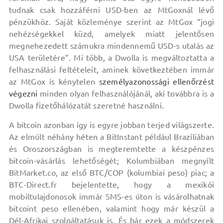
tudnak csak hozzáférni USD-ben az MtGoxnál lévő
pénzükhöz. Saját közleménye szerint az MtGox “jogi
nehézségekkel küzd, amelyek miatt jelentősen
megnehezedett számukra mindennemű USD-s utalás az
USA területére”. Mi több, a Dwolla is megváltoztatta a
felhasználási feltételeit, aminek következtében immár
az MtGox is kénytelen
személyazonossági ellenőrzést
végezni
minden olyan felhasználójánál, aki továbbra is a
Dwolla fizetőhálózatát szeretné használni.
A bitcoin azonban így is egyre jobban terjed világszerte.
Az elmúlt néhány héten a BitInstant például Brazíliában
és Oroszországban is megteremtette a készpénzes
bitcoin-vásárlás lehetőségét; Kolumbiában megnyílt
BitMarket.co, az első BTC/COP (kolumbiai peso) piac; a
BTC-Direct.fr bejelentette, hogy a mexikói
mobiltulajdonosok immár SMS-es úton is vásárolhatnak
bitcoint peso ellenében, valamint hogy már készül a
Dél-Afrikai szolgáltatásuk is. És bár ezek a módszerek