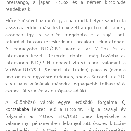
Intersango, a japán MtGox és a német bitcoin.de
rendelkezik.
Előrelépésével az euró így a harmadik helyre szorította
vissza az eddigi második helyezett angol fontot – amely
azonban így is szintén megdöntötte a saját heti
rekordját bitcoin-kereskedelmi forgalom tekintetében.
A legnagyobb BTC/GBP piacokat az MtGox és az
Intersango kezeli. Rekordot döntött még továbbá az
Intersango BTC/PLN (lengyel zloty) piaca, valamint a
VirWox BTC/SLL (Second Life Linden) piaca is (ezen a
ponton megjegyzésre érdemes, hogy a Second Life 3D-
s virtuális világának második legnagyobb felhasználói
csoportját szintén az európaiak adják).
A különböző váltók egyre erősödő forgalma
új
korszakába
lépteti elő a Bitcoint. Míg a tavalyi év
folyamán az MtGox BTC/USD piaca képviselte a
valamennyi pénznemben lebonyolított összes bitcoin-
kereskedés jó 80%-át, és az arbitrázs-közvetítés