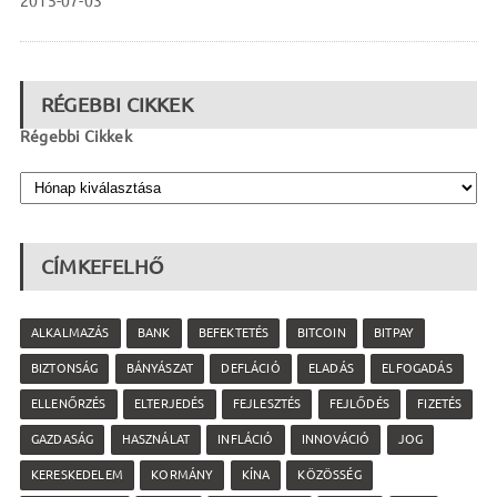
2015-07-03
RÉGEBBI CIKKEK
Régebbi Cikkek
CÍMKEFELHŐ
ALKALMAZÁS
BANK
BEFEKTETÉS
BITCOIN
BITPAY
BIZTONSÁG
BÁNYÁSZAT
DEFLÁCIÓ
ELADÁS
ELFOGADÁS
ELLENŐRZÉS
ELTERJEDÉS
FEJLESZTÉS
FEJLŐDÉS
FIZETÉS
GAZDASÁG
HASZNÁLAT
INFLÁCIÓ
INNOVÁCIÓ
JOG
KERESKEDELEM
KORMÁNY
KÍNA
KÖZÖSSÉG