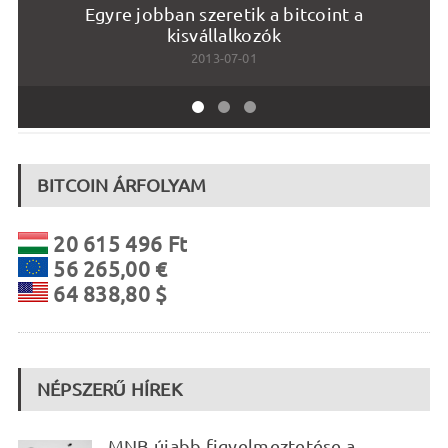
Egyre jobban szeretik a bitcoint a
kisvállalkozók
2013-07-01
BITCOIN ÁRFOLYAM
20 615 496 Ft
56 265,00 €
64 838,80 $
NÉPSZERŰ HÍREK
MNB újabb figyelmeztetése a