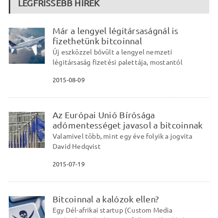
LEGFRISSEBB HÍREK
Már a lengyel légitársaságnál is
fizethetünk bitcoinnal
Új eszközzel bővült a lengyel nemzeti
légitársaság fizetési palettája, mostantól
2015-08-09
Az Európai Unió Bírósága
adómentességet javasol a bitcoinnak
Valamivel több, mint egy éve folyik a jogvita
David Hedqvist
2015-07-19
Bitcoinnal a kalózok ellen?
Egy Dél-afrikai startup (Custom Media