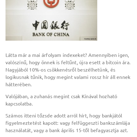
Látta már a mai árfolyam indexeket? Amennyiben igen,
valószínű, hogy önnek is feltűnt, újra esett a bitcoin ára.
Nagyjából 10%-os csökkenésről beszélhetünk, és
logikusnak tűnik, hogy megint valami rossz hír áll ennek
hátterében.
Valójában, a zuhanás megint csak Kínával hozható
kapcsolatba.
Számos itteni tőzsde adott arról hírt, hogy bankjától
figyelmeztetést kapott: vagy felfüggeszti bankszámlája
használatát, vagy a bank április 15-től befagyasztja azt.