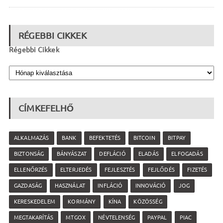
RÉGEBBI CIKKEK
Régebbi Cikkek
CÍMKEFELHŐ
ALKALMAZÁS
BANK
BEFEKTETÉS
BITCOIN
BITPAY
BIZTONSÁG
BÁNYÁSZAT
DEFLÁCIÓ
ELADÁS
ELFOGADÁS
ELLENŐRZÉS
ELTERJEDÉS
FEJLESZTÉS
FEJLŐDÉS
FIZETÉS
GAZDASÁG
HASZNÁLAT
INFLÁCIÓ
INNOVÁCIÓ
JOG
KERESKEDELEM
KORMÁNY
KÍNA
KÖZÖSSÉG
MEGTAKARÍTÁS
MTGOX
NÉVTELENSÉG
PAYPAL
PIAC