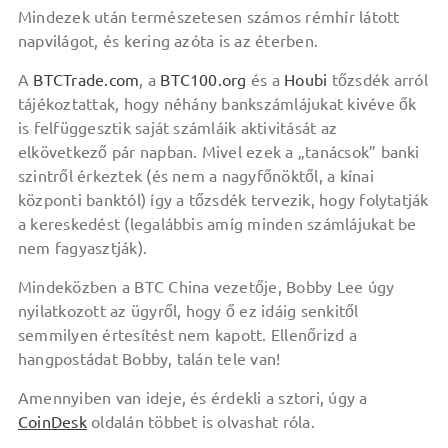
Mindezek után természetesen számos rémhír látott
napvilágot, és kering azóta is az éterben.
A
BTCTrade.com
, a
BTC100.org
és a
Houbi
tőzsdék arról
tájékoztattak, hogy néhány bankszámlájukat kivéve ők
is felfüggesztik saját számláik aktivitását az
elkövetkező pár napban. Mivel ezek a „tanácsok” banki
szintről érkeztek (és nem a nagyfőnöktől, a kínai
központi banktól) így a tőzsdék tervezik, hogy folytatják
a kereskedést (legalábbis amíg minden számlájukat be
nem fagyasztják).
Mindeközben a BTC China vezetője, Bobby Lee úgy
nyilatkozott az ügyről, hogy ő ez idáig senkitől
semmilyen értesítést nem kapott. Ellenőrizd a
hangpostádat Bobby, talán tele van!
Amennyiben van ideje, és érdekli a sztori, úgy a
CoinDesk
oldalán többet is olvashat róla.