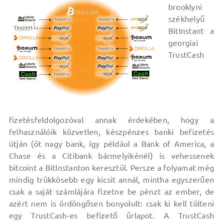
brooklyni
székhelyű
BitInstant a
georgiai
TrustCash
fizetésfeldolgozóval annak érdekében, hogy a
felhasználóik közvetlen, készpénzes banki befizetés
útján (öt nagy bank, így például a Bank of America, a
Chase és a Citibank bármelyikénél) is vehessenek
bitcoint a BitInstanton keresztül. Persze a folyamat még
mindig trükkösebb egy kicsit annál, mintha egyszerűen
csak a saját számlájára fizetne be pénzt az ember, de
azért nem is ördöngősen bonyolult: csak ki kell tölteni
egy TrustCash-es befizető űrlapot. A TrustCash