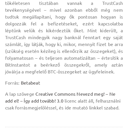
tökéletesen tisztában vannak a TrustCash
tevékenységével – mivel azonban ebből még nem
tudtuk megállapítani, hogy ők pontosan hogyan is
dolgozzák fel a befizetéseket, ezért kapcsolatba
léptünk velük és kikérdeztük őket. Mint kiderült, a
TrustCash mindegyik nagy banknál fenntart egy saját
számlát, így látják, hogy ki, mikor, mennyit fizet be arra
(szükség esetén kézileg is ellenőrzik az összegeket), és
folyamatosan – és teljesen automatizáltan – értesítik a
BitInstantot a beérkező összegekről, amely aztán
jóváírja a megfelelő BTC-összegeket az ügyfeleinek.
Forrás:
Betabeat
A lap szövege
Creative Commons Nevezd meg! – Ne
add el! – Így add tovább! 3.0
licenc alatt áll, felhasználni
csak forrásmegjelöléssel, és ide mutató linkkel szabad.