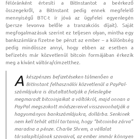
félóránként értesíti a BitInstantot a beérkező
összegekről, a BitInstant pedig ennek megfelelő
mennyiségű BTC-t ír jóvá az ügyfelei egyenlegén
(persze levonva belőle a tranzakciós díjait). Saját
megfogalmazásuk szerint ez teljesen olyan, mintha egy
bankszámlára fizetne be pénzt az ember – a különbség
pedig mindössze annyi, hogy ebben az esetben a
befizetés már közvetlenül bitcoin formájában érkezik
meg a kívánt váltóra/címzetthez.
A
készpénzes befizetéseken túlmenően a
BitInstant felhasználói közvetlenül a PayPal-
számlájukra is átutaltathatják a feleslegbe
megmaradt bitcoinjaikat a váltókról, majd onnan a
PayPal megszokott módszereivel visszavonhatják a
hagyományos bankszámlájukra, dollárba. Senkinek
nem kell tehát attól tartania, hogy “bitcoinba zárva”
maradna a pénze. Charlie Shrem, a vállalat
társalapítójának szavaival, az ember immár könnyen