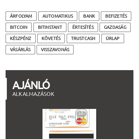
ÁRFOLYAM
AUTOMATIKUS
BANK
BEFIZETÉS
BITCOIN
BITINSTANT
ÉRTESÍTÉS
GAZDASÁG
KÉSZPÉNZ
KÖVETÉS
TRUSTCASH
ŰRLAP
VÁSÁRLÁS
VISSZAVONÁS
AJÁNLÓ
ALKALMAZÁSOK