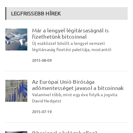
LEGFRISSEBB HÍREK
Már a lengyel légitársaságnál is
fizethetünk bitcoinnal
Új eszközzel bővült a lengyel nemzeti
légitársaság fizetési palettája, mostantól
2015-08-09
Az Európai Unió Bírósága
adómentességet javasol a bitcoinnak
Valamivel több, mint egy éve folyik a jogvita
David Hedqvist
2015-07-19