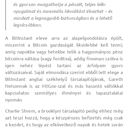
és gyorsan mozgathatja a pénzét, teljes lelki
nyugalmat és maximális likviditást élvezhet – és
mindezt a legnagyobb biztonságban és a lehető
legolcsóbban.
A BitInstant eleve arra az alapelgondolásra épült,
miszerint a Bitcoin gazdaságát likvidebbé kell tenni;
amíg napokba vagy hetekbe telik a hagyományos pénz
bitcoinra váltása (vagy fordítva), addig finoman szólva is
igen nehéz lépést tartani az árfolyam gyors
változásaival. Saját elmondása szerint ebből lett elege a
BitInstant angliai székhelyű társalapítójának, Gareth
Nelsonnak is az MtGox-szal és más hasonló váltókkal
kapcsolatos személyes élményei és tapasztalatai
nyomán.
Charlie Shrem, a brooklyni társalapító pedig ehhez még
azt teszi hozzá, hogy a készpénzes befizetés még csak
a kezdet, és hogy az elkövetkező napok és hetek során