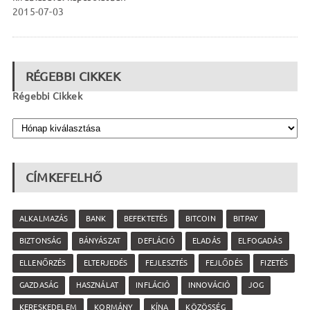
2015-07-03
RÉGEBBI CIKKEK
Régebbi Cikkek
CÍMKEFELHŐ
ALKALMAZÁS
BANK
BEFEKTETÉS
BITCOIN
BITPAY
BIZTONSÁG
BÁNYÁSZAT
DEFLÁCIÓ
ELADÁS
ELFOGADÁS
ELLENŐRZÉS
ELTERJEDÉS
FEJLESZTÉS
FEJLŐDÉS
FIZETÉS
GAZDASÁG
HASZNÁLAT
INFLÁCIÓ
INNOVÁCIÓ
JOG
KERESKEDELEM
KORMÁNY
KÍNA
KÖZÖSSÉG