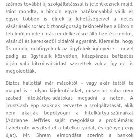
számos további új szolgáltatásssal is jelentkeznek majd.
Mint mondta, a bitcoin egyre hatékonyabbá válik és
egyre többen is élnek a lehetőségeivel a netes
vásárlásaik során; biztonságosság tekintetében a Bitcoin
felülmúl minden más rendelkezésre álló fizetési módot,
vásárlói és kereskedői oldalról egyaránt. Kiemelte, hogy
ők mindig odafigyelnek az ügyfeleik igényeire – mivel
pedig az ügyfeleik közvetlen, készpénzes befizetés
útján való bitcoinvásárlást szerettek volna, így ezt is
megoldották.
Biztos hallottál már másoktól – vagy akár tettél te
magad is – olyan kijelentéseket, miszerint soha nem
szabad hitelkártya-adatokat megadni a neten. A
TrustCash épp azoknak tervezte a szolgáltatását, akik
nem akarják bepötyögni a hitelkártya-számaikat
(Adrianne Jeffries saját megoldása a problémára:
tízhetente veszítsd el a hitelkártyádat, és igényelj egy
újat). Mr. Shrem elmondása szerint a bankok