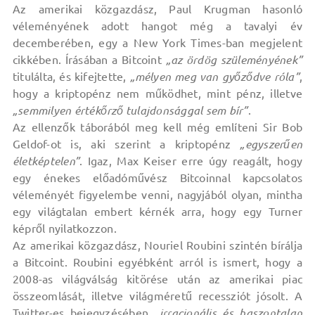
Az amerikai közgazdász, Paul Krugman hasonló
véleményének adott hangot még a tavalyi év
decemberében, egy a New York Times-ban megjelent
cikkében. Írásában a Bitcoint
„az ördög szüleményének”
titulálta, és kifejtette,
„mélyen meg van győződve róla”
,
hogy a kriptopénz nem működhet, mint pénz, illetve
„semmilyen értékőrző tulajdonsággal sem bír”
.
Az ellenzők táborából meg kell még említeni Sir Bob
Geldof-ot is, aki szerint a kriptopénz
„egyszerűen
életképtelen”
. Igaz, Max Keiser erre úgy reagált, hogy
egy énekes előadóművész Bitcoinnal kapcsolatos
véleményét figyelembe venni, nagyjából olyan, mintha
egy világtalan embert kérnék arra, hogy egy Turner
képről nyilatkozzon.
Az amerikai közgazdász, Nouriel Roubini szintén bírálja
a Bitcoint. Roubini egyébként arról is ismert, hogy a
2008-as világválság kitörése után az amerikai piac
összeomlását, illetve világméretű recessziót jósolt. A
Twitter-es bejegyzésében
„irracionális és haszontalan