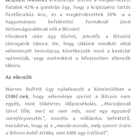
fiatalok 42%-a gondolja úgy, hogy a kriptopénz tartós
fizetőeszköz lesz, és a megkérdezettek 30% -a a
hagyományos befektetési formáknál jóval
biztonságosabbnak véli a Bitcoint.
Mindezek után úgy tűnhet, jelentős a Bitcoint
támogatók tábora. De, hogy cikkünk mindkét oldal
véleményét bemutassa, következzék most a kevésbé
optimisták, vagy esetenként a kifejezetten ellenzők
tábora.
Az ellenzők
Warren Buffett úgy nyilatkozott a közelmúltban a
CNBC-nek
, hogy véleménye szerint a Bitcoin nem
egyéb, mint tökéletes időpocsékolás.
„Maradjanak
távol tőle, mert ez nem más, mint egy egyszerű
szemfényvesztés”
, mondta a milliárdos befektető,
hozzátéve, hogy az a
„mende-monda, mely szerint óriási
a Bitcoin belső értéke, nem több egy tréfánál”.