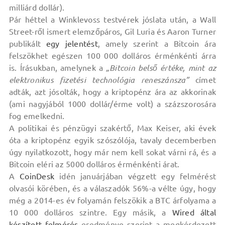
milliárd dollár).
Pár héttel a Winklevoss testvérek jóslata után, a Wall
Street-ről ismert elemzőpáros, Gil Luria és Aaron Turner
publikált
egy jelentést
, amely szerint a Bitcoin ára
felszökhet egészen 100 000 dolláros érménkénti árra
is. Írásukban, amelynek a
„Bitcoin belső értéke, mint az
elektronikus fizetési technológia reneszánsza”
címet
adták, azt jósolták, hogy a kriptopénz ára az akkorinak
(ami nagyjából 1000 dollár/érme volt) a százszorosára
fog emelkedni.
A politikai és pénzügyi szakértő, Max Keiser, aki évek
óta a kriptopénz egyik szószólója, tavaly decemberben
úgy nyilatkozott, hogy már nem kell sokat várni rá, és a
Bitcoin eléri az 5000 dolláros érménkénti árat.
A
CoinDesk
idén januárjában végzett egy felmérést
olvasói körében, és a válaszadók 56%-a vélte úgy, hogy
még a 2014-es év folyamán felszökik a BTC árfolyama a
10 000 dolláros szintre. Egy másik, a
Wired által
készített felmérés
eredménye szerint a megkérdezett