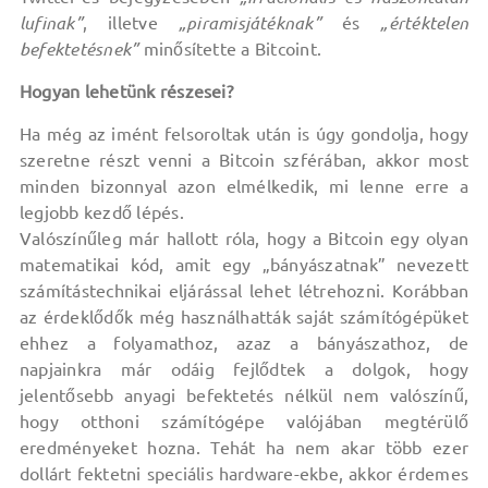
lufinak”
, illetve
„piramisjátéknak”
és
„értéktelen
befektetésnek”
minősítette a Bitcoint.
Hogyan lehetünk részesei?
Ha még az imént felsoroltak után is úgy gondolja, hogy
szeretne részt venni a Bitcoin szférában, akkor most
minden bizonnyal azon elmélkedik, mi lenne erre a
legjobb kezdő lépés.
Valószínűleg már hallott róla, hogy a Bitcoin egy olyan
matematikai kód, amit egy „bányászatnak” nevezett
számítástechnikai eljárással lehet létrehozni. Korábban
az érdeklődők még használhatták saját számítógépüket
ehhez a folyamathoz, azaz a bányászathoz, de
napjainkra már odáig fejlődtek a dolgok, hogy
jelentősebb anyagi befektetés nélkül nem valószínű,
hogy otthoni számítógépe valójában megtérülő
eredményeket hozna. Tehát ha nem akar több ezer
dollárt fektetni speciális hardware-ekbe, akkor érdemes