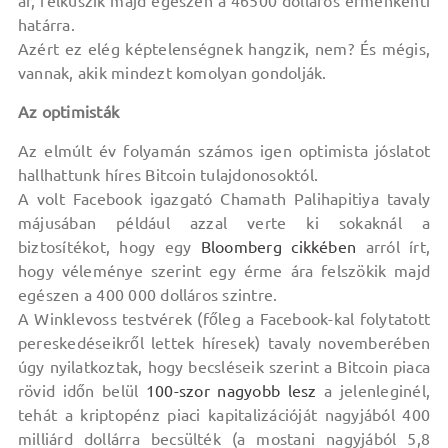
ár, felkúszik majd egészen a 46500 dolláros érménkénti
határra.
Azért ez elég képtelenségnek hangzik, nem? És mégis,
vannak, akik mindezt komolyan gondolják.
Az optimisták
Az elmúlt év folyamán számos igen optimista jóslatot
hallhattunk híres Bitcoin tulajdonosoktól.
A volt Facebook igazgató Chamath Palihapitiya tavaly
májusában például azzal verte ki sokaknál a
biztosítékot, hogy egy
Bloomberg cikkében
arról írt,
hogy véleménye szerint egy érme ára felszökik majd
egészen a 400 000 dolláros szintre.
A Winklevoss testvérek (főleg a Facebook-kal folytatott
pereskedéseikről lettek híresek) tavaly novemberében
úgy nyilatkoztak, hogy becsléseik szerint a Bitcoin piaca
rövid időn belül
100-szor nagyobb lesz
a jelenleginél,
tehát a kriptopénz piaci kapitalizációját nagyjából 400
milliárd dollárra becsülték (a mostani nagyjából 5,8