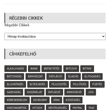
RÉGEBBI CIKKEK
Régebbi Cikkek
CÍMKEFELHŐ
ALKALMAZÁS
BANK
BEFEKTETÉS
BITCOIN
BITPAY
BIZTONSÁG
BÁNYÁSZAT
DEFLÁCIÓ
ELADÁS
ELFOGADÁS
ELLENŐRZÉS
ELTERJEDÉS
FEJLESZTÉS
FEJLŐDÉS
FIZETÉS
GAZDASÁG
HASZNÁLAT
INFLÁCIÓ
INNOVÁCIÓ
JOG
KERESKEDELEM
KORMÁNY
KÍNA
KÖZÖSSÉG
MEGTAKARÍTÁS
MTGOX
NÉVTELENSÉG
PAYPAL
PIAC