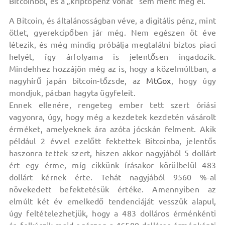
Bitcoinból, és a „kriptopénz vonat” sem ment még el.
A Bitcoin, és általánosságban véve, a digitális pénz, mint
ötlet, gyerekcipőben jár még. Nem egészen öt éve
létezik, és még mindig próbálja megtalálni biztos piaci
helyét, így árfolyama is jelentősen ingadozik.
Mindehhez hozzájön még az is, hogy a közelmúltban, a
nagyhírű japán bitcoin-tőzsde, az
MtGox
, hogy úgy
mondjuk, pácban hagyta ügyfeleit.
Ennek ellenére, rengeteg ember tett szert óriási
vagyonra, úgy, hogy még a kezdetek kezdetén vásárolt
érméket, amelyeknek ára azóta jócskán felment. Akik
például 2 évvel ezelőtt fektettek Bitcoinba, jelentős
haszonra tettek szert, hiszen akkor nagyjából 5 dollárt
ért egy érme, míg cikkünk írásakor körülbelül 483
dollárt kérnek érte. Tehát nagyjából 9560 %-al
növekedett befektetésük értéke. Amennyiben az
elmúlt két év emelkedő tendenciáját vesszük alapul,
úgy feltételezhetjük, hogy a 483 dolláros érménkénti