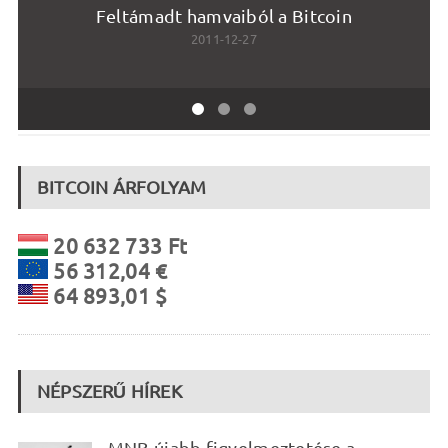
Feltámadt hamvaiból a Bitcoin
2011-12-27
BITCOIN ÁRFOLYAM
20 632 733 Ft
56 312,04 €
64 893,01 $
NÉPSZERŰ HÍREK