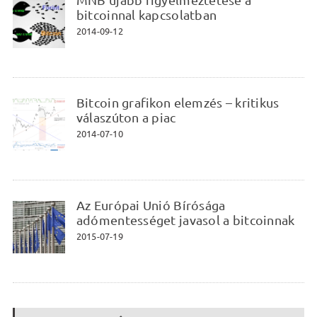
MNB újabb figyelmeztetése a
bitcoinnal kapcsolatban
2014-09-12
Bitcoin grafikon elemzés – kritikus
válaszúton a piac
2014-07-10
Az Európai Unió Bírósága
adómentességet javasol a bitcoinnak
2015-07-19