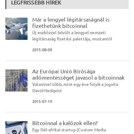
LEGFRISSEBB HÍREK
Már a lengyel légitársaságnál is
fizethetünk bitcoinnal
Új eszközzel bővült a lengyel nemzeti
légitársaság fizetési palettája, mostantól
2015-08-09
Az Európai Unió Bírósága
adómentességet javasol a bitcoinnak
Valamivel több, mint egy éve folyik a jogvita
David Hedqvist
2015-07-19
Bitcoinnal a kalózok ellen?
Egy Dél-afrikai startup (Custom Media