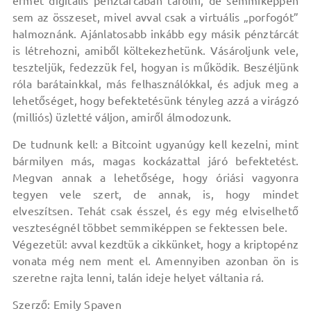
érmét digitális pénztárcában tárolni, de semmiképpen
sem az összeset, mivel avval csak a virtuális „porfogót”
halmoznánk. Ajánlatosabb inkább egy másik pénztárcát
is létrehozni, amiből költekezhetünk. Vásároljunk vele,
teszteljük, fedezzük fel, hogyan is működik. Beszéljünk
róla barátainkkal, más felhasználókkal, és adjuk meg a
lehetőséget, hogy befektetésünk tényleg azzá a virágzó
(milliós) üzletté váljon, amiről álmodozunk.
De tudnunk kell: a Bitcoint ugyanúgy kell kezelni, mint
bármilyen más, magas kockázattal járó befektetést.
Megvan annak a lehetősége, hogy óriási vagyonra
tegyen vele szert, de annak, is, hogy mindet
elveszítsen. Tehát csak ésszel, és egy még elviselhető
veszteségnél többet semmiképpen se fektessen bele.
Végezetül: avval kezdtük a cikkünket, hogy a kriptopénz
vonata még nem ment el. Amennyiben azonban ön is
szeretne rajta lenni, talán ideje helyet váltania rá.
Szerző: Emily Spaven