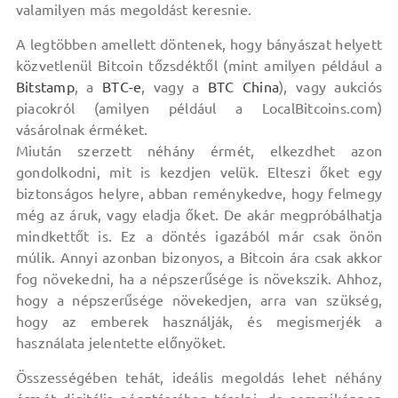
valamilyen más megoldást keresnie.
A legtöbben amellett döntenek, hogy bányászat helyett
közvetlenül Bitcoin tőzsdéktől (mint amilyen például a
Bitstamp
, a
BTC-e
, vagy a
BTC China
), vagy aukciós
piacokról (amilyen például a LocalBitcoins.com)
vásárolnak érméket.
Miután szerzett néhány érmét, elkezdhet azon
gondolkodni, mit is kezdjen velük. Elteszi őket egy
biztonságos helyre, abban reménykedve, hogy felmegy
még az áruk, vagy eladja őket. De akár megpróbálhatja
mindkettőt is. Ez a döntés igazából már csak önön
múlik. Annyi azonban bizonyos, a Bitcoin ára csak akkor
fog növekedni, ha a népszerűsége is növekszik. Ahhoz,
hogy a népszerűsége növekedjen, arra van szükség,
hogy az emberek használják, és megismerjék a
használata jelentette előnyöket.
Összességében tehát, ideális megoldás lehet néhány