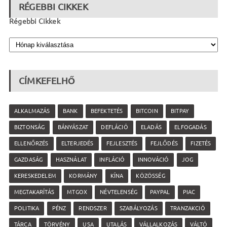
RÉGEBBI CIKKEK
Régebbi Cikkek
CÍMKEFELHŐ
ALKALMAZÁS
BANK
BEFEKTETÉS
BITCOIN
BITPAY
BIZTONSÁG
BÁNYÁSZAT
DEFLÁCIÓ
ELADÁS
ELFOGADÁS
ELLENŐRZÉS
ELTERJEDÉS
FEJLESZTÉS
FEJLŐDÉS
FIZETÉS
GAZDASÁG
HASZNÁLAT
INFLÁCIÓ
INNOVÁCIÓ
JOG
KERESKEDELEM
KORMÁNY
KÍNA
KÖZÖSSÉG
MEGTAKARÍTÁS
MTGOX
NÉVTELENSÉG
PAYPAL
PIAC
POLITIKA
PÉNZ
RENDSZER
SZABÁLYOZÁS
TRANZAKCIÓ
TÁRCA
TÖRVÉNY
USA
UTALÁS
VÁLLALKOZÁS
VÁLTÓ