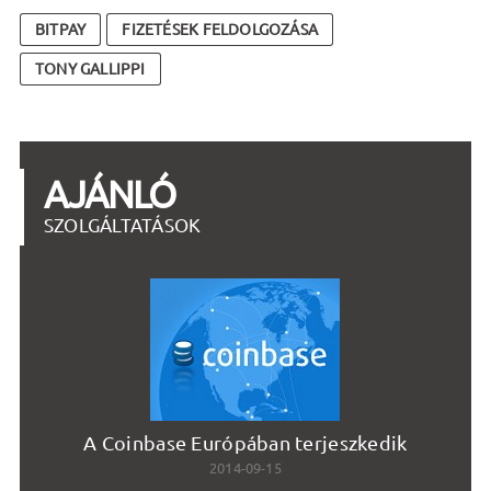
BITPAY
FIZETÉSEK FELDOLGOZÁSA
TONY GALLIPPI
AJÁNLÓ
SZOLGÁLTATÁSOK
A Coinbase Európában terjeszkedik
Ho
2014-09-15