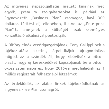
Az ingyenes alapszolgáltatás mellett kínálnak még
egyéb, prémium szolgáltatásokat is, például az
úgynevezett „Business Plan” csomagot, havi 300
dolláros térítési díj ellenében, illetve az „Enterprise
Plan”-t, amelynek a költségét csak személyes
konzultáció alkalmával pontosítják.
A BitPay elnök-vezérigazgatójának, Tony Gallippi-nek a
tájékoztatása szerint, árpolitikájuk újragondolása
mögött az a szándék áll, hogy kibővítsék a bitcoin
piacát, hogy új kereskedőket kapcsoljanak be a bitcoin
ökoszisztémájába és, hogy 2016-ra meghaladják az 1
milliós regisztrált felhasználói létszámot.
Az érdeklődök, az alábbi
linkek
tájékozódhatnak az
ingyenes Free Plan csomagról.