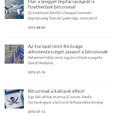
Már a lengyel légitársaságnál is
fizethetünk bitcoinnal
Új eszközzel bővült a lengyel nemzeti
légitársaság fizetési palettája, mostantól
2015-08-09
Az Európai Unió Bírósága
adómentességet javasol a bitcoinnak
Valamivel több, mint egy éve folyik a jogvita
David Hedqvist
2015-07-19
Bitcoinnal a kalózok ellen?
Egy Dél-afrikai startup (Custom Media
Technologies) a bitcoint felhasználva kívánja
2015-07-12