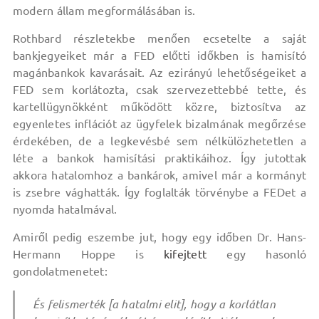
modern állam megformálásában is.
Rothbard részletekbe menően ecsetelte a saját
bankjegyeiket már a FED előtti időkben is hamisító
magánbankok kavarásait. Az ezirányú lehetőségeiket a
FED sem korlátozta, csak szervezettebbé tette, és
kartellügynökként működött közre, biztosítva az
egyenletes inflációt az ügyfelek bizalmának megőrzése
érdekében, de a legkevésbé sem nélkülözhetetlen a
léte a bankok hamisítási praktikáihoz. Így jutottak
akkora hatalomhoz a bankárok, amivel már a kormányt
is zsebre vághatták. Így foglalták törvénybe a FEDet a
nyomda hatalmával.
Amiről pedig eszembe jut, hogy egy időben Dr. Hans-
Hermann Hoppe is
kifejtett
egy hasonló
gondolatmenetet:
És felismerték [a hatalmi elit], hogy a korlátlan