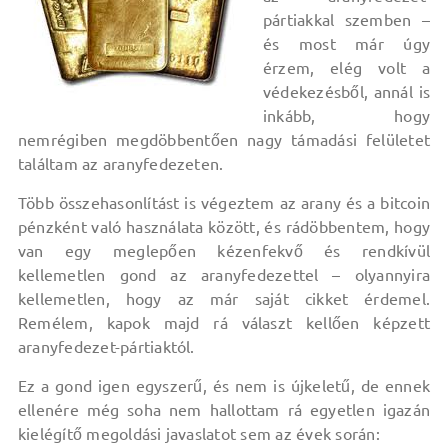
pártiakkal szemben –
és most már úgy
érzem, elég volt a
védekezésből, annál is
inkább, hogy
nemrégiben megdöbbentően nagy támadási felületet
találtam az aranyfedezeten.
Több összehasonlítást is végeztem az arany és a bitcoin
pénzként való használata között, és rádöbbentem, hogy
van egy meglepően kézenfekvő és rendkívül
kellemetlen gond az aranyfedezettel – olyannyira
kellemetlen, hogy az már saját cikket érdemel.
Remélem, kapok majd rá választ kellően képzett
aranyfedezet-pártiaktól.
Ez a gond igen egyszerű, és nem is újkeletű, de ennek
ellenére még soha nem hallottam rá egyetlen igazán
kielégítő megoldási javaslatot sem az évek során: