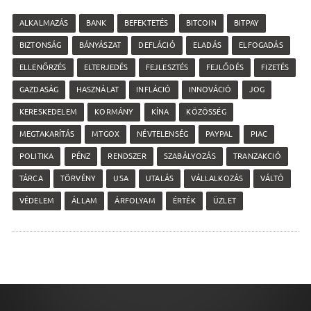
ALKALMAZÁS
BANK
BEFEKTETÉS
BITCOIN
BITPAY
BIZTONSÁG
BÁNYÁSZAT
DEFLÁCIÓ
ELADÁS
ELFOGADÁS
ELLENŐRZÉS
ELTERJEDÉS
FEJLESZTÉS
FEJLŐDÉS
FIZETÉS
GAZDASÁG
HASZNÁLAT
INFLÁCIÓ
INNOVÁCIÓ
JOG
KERESKEDELEM
KORMÁNY
KÍNA
KÖZÖSSÉG
MEGTAKARÍTÁS
MTGOX
NÉVTELENSÉG
PAYPAL
PIAC
POLITIKA
PÉNZ
RENDSZER
SZABÁLYOZÁS
TRANZAKCIÓ
TÁRCA
TÖRVÉNY
USA
UTALÁS
VÁLLALKOZÁS
VÁLTÓ
VÉDELEM
ÁLLAM
ÁRFOLYAM
ÉRTÉK
ÜZLET