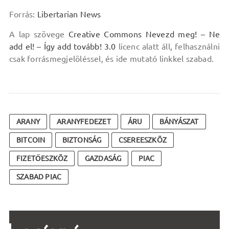
Forrás:
Libertarian News
A lap szövege
Creative Commons Nevezd meg! – Ne
add el! – Így add tovább! 3.0
licenc alatt áll, felhasználni
csak forrásmegjelöléssel, és ide mutató linkkel szabad.
ARANY
ARANYFEDEZET
ÁRU
BÁNYÁSZAT
BITCOIN
BIZTONSÁG
CSEREESZKÖZ
FIZETŐESZKÖZ
GAZDASÁG
PIAC
SZABAD PIAC