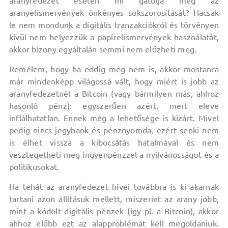
aranyfedezet esetén mi gátolja meg az
aranyelismervények önkényes sokszorosítását? Hacsak
le nem mondunk a digitális tranzakciókról és törvényen
kívül nem helyezzük a papírelismervények használatát,
akkor bizony egyáltalán semmi nem előzheti meg.
Remélem, hogy ha eddig még nem is, akkor mostanra
már mindenképp világossá vált, hogy miért is jobb az
aranyfedezetnél a Bitcoin (vagy bármilyen más, ahhoz
hasonló pénz): egyszerűen azért, mert eleve
inflálhatatlan. Ennek még a lehetősége is kizárt. Mivel
pedig nincs jegybank és pénznyomda, ezért senki nem
is élhet vissza a kibocsátás hatalmával és nem
vesztegetheti meg ingyenpénzzel a nyilvánosságot és a
politikusokat.
Ha tehát az aranyfedezet hívei továbbra is ki akarnak
tartani azon állításuk mellett, miszerint az arany jobb,
mint a kódolt digitális pénzek (így pl. a Bitcoin), akkor
ahhoz előbb ezt az alapproblémát kell megoldaniuk.