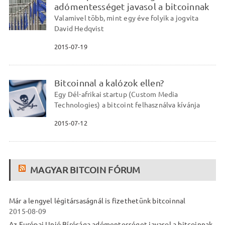
adómentességet javasol a bitcoinnak
Valamivel több, mint egy éve folyik a jogvita
David Hedqvist
2015-07-19
Bitcoinnal a kalózok ellen?
Egy Dél-afrikai startup (Custom Media
Technologies) a bitcoint felhasználva kívánja
2015-07-12
MAGYAR BITCOIN FÓRUM
Már a lengyel légitársaságnál is fizethetünk bitcoinnal
2015-08-09
Az Európai Unió Bírósága adómentességet javasol a bitcoinnak