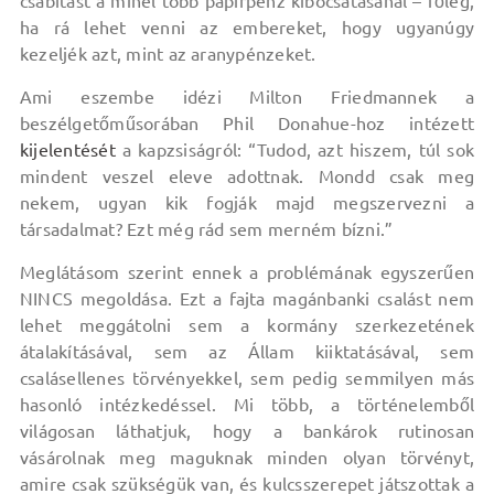
csábítást a minél több papírpénz kibocsátásánál – főleg,
ha rá lehet venni az embereket, hogy ugyanúgy
kezeljék azt, mint az aranypénzeket.
Ami eszembe idézi Milton Friedmannek a
beszélgetőműsorában Phil Donahue-hoz intézett
kijelentését
a kapzsiságról: “Tudod, azt hiszem, túl sok
mindent veszel eleve adottnak. Mondd csak meg
nekem, ugyan kik fogják majd megszervezni a
társadalmat? Ezt még rád sem merném bízni.”
Meglátásom szerint ennek a problémának egyszerűen
NINCS megoldása. Ezt a fajta magánbanki csalást nem
lehet meggátolni sem a kormány szerkezetének
átalakításával, sem az Állam kiiktatásával, sem
csalásellenes törvényekkel, sem pedig semmilyen más
hasonló intézkedéssel. Mi több, a történelemből
világosan láthatjuk, hogy a bankárok rutinosan
vásárolnak meg maguknak minden olyan törvényt,
amire csak szükségük van, és kulcsszerepet játszottak a