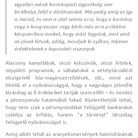
egyetlen másik kormányzati ügynökség sem
bírálhatja felül a döntéseinket. Márpedig amíg ez így
is marad, és nem is utal semmi arra, hogy a kormány
vagy a kongresszus vagy bárki más arra próbálna
kényszeríteni minket, hogy mást tegyünk, mint amit
mi jónak látunk, addig, mondjuk ki nyíltan, teljesen
érdektelenek a kapcsolati viszonyok.
Alacsony kamatlábak, olcsó kölcsönök, olcsó hitelek,
népjóléti programok, a vállalatokat a vetélytársaiktól
elszigetelő köz-magánszerződések, stb., mind azt
hitetik el a nyilvánossággal, hogy a nagyságos jótevőik
kizárólag az ő érdekeiket tartják szem előtt – és mindez
a pénznyomda hatalmából fakad. Kijelenthetjük tehát,
hogy nem csak a pénznyomdákat felügyelő bankárokat
csábítja az inflálás, hanem “a törvényt” látszólag
felügyelő nyilvánosságot is.
Amíg adott tehát az aranyelismervények haimisításának