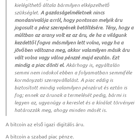
kielégíthető általa bármilyen elképzelhető
szükséglet.
A gazdaságelméletnek nincs
mondanivalója arról, hogy pontosan melyik áru
jogosult a pénz szerepének betöltésére. Tény, hogy a
múltban az arany volt ez az áru, de ha a világunk
kezdettől fogva másmilyen lett volna, vagy ha a
jövőben változna meg, akkor valamilyen másik áru
vált volna vagy válna pénzzé majd ezután. Ezt
mindig a piac dönti el.
Akárhogy is, egyáltalán
semmi nem indokol ebben a folyamatban semmiféle
kormányzati szerepvállalást. A piac eddig is
biztosított mindig
valamilyen
pénzárut és eztán is
fog; ennek az árunak a termelését pedig, bármi is
legyen az, ugyanúgy a kereslet és a kínálat törvényei
határozzák meg, ahogy minden másét is.
A bitcoin az első igazi digitális áru.
A bitcoin a szabad piac pénze.