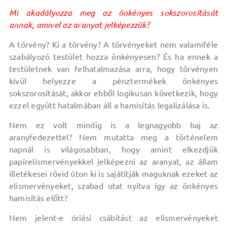
Mi akadályozza meg az önkényes sokszorosítását
annak, amivel az aranyat jelképezzük?
A törvény? Ki a törvény? A törvényeket nem valamiféle
szabályozó testület hozza önkényesen? És ha ennek a
testületnek van felhatalmazása arra, hogy törvényen
kívül helyezze a pénztermékek önkényes
sokszorosítását, akkor ebből logikusan következik, hogy
ezzel együtt hatalmában áll a hamisítás legalizálása is.
Nem ez volt mindig is a legnagyobb baj az
aranyfedezettel? Nem mutatta meg a történelem
napnál is világosabban, hogy amint elkezdjük
papírelismervényekkel jelképezni az aranyat, az állam
illetékesei rövid úton ki is sajátítják maguknak ezeket az
elismervényeket, szabad utat nyitva így az önkényes
hamisítás előtt?
Nem jelent-e óriási csábítást az elismervényeket