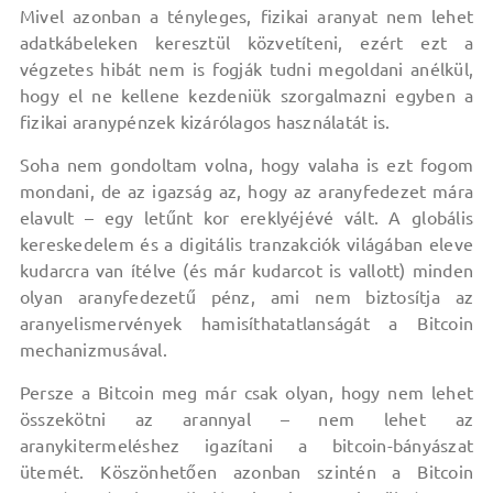
Mivel azonban a tényleges, fizikai aranyat nem lehet
adatkábeleken keresztül közvetíteni, ezért ezt a
végzetes hibát nem is fogják tudni megoldani anélkül,
hogy el ne kellene kezdeniük szorgalmazni egyben a
fizikai aranypénzek kizárólagos használatát is.
Soha nem gondoltam volna, hogy valaha is ezt fogom
mondani, de az igazság az, hogy az aranyfedezet mára
elavult – egy letűnt kor ereklyéjévé vált. A globális
kereskedelem és a digitális tranzakciók világában eleve
kudarcra van ítélve (és már kudarcot is vallott) minden
olyan aranyfedezetű pénz, ami nem biztosítja az
aranyelismervények hamisíthatatlanságát a Bitcoin
mechanizmusával.
Persze a Bitcoin meg már csak olyan, hogy nem lehet
összekötni az arannyal – nem lehet az
aranykitermeléshez igazítani a bitcoin-bányászat
ütemét. Köszönhetően azonban szintén a Bitcoin