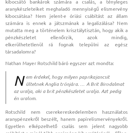
kibocsátó bankárok számára a csalás, a tényleges
aranykészleteiket meghaladó mennyiségű elismervény
kibocsátása? Nem jelent-e óriási csábítást az állam
számára is ennek a játszmának a legalizálása? Nem
mutatta meg a történelem krisztálytisztán, hogy akik a
pénzkészletet ellenőrzik, azok mindig,
elkerülhetetlenül rá fognak települni az egész
társadalomra?
Nathan Mayer Rotschild báró egyszer azt mondta:
N
em érdekel, hogy milyen paprikajancsit
ültetnek Anglia trónjára. … A Brit Birodalmat
az uralja, aki a brit pénzkészletet uralja. Azt pedig
én uralom.
Rotschild nem cserekereskedelemben használatos
aranypénzekről beszélt, hanem papírelismervényekről.
Egyetlen elképzelhető csalás sem jelent nagyobb