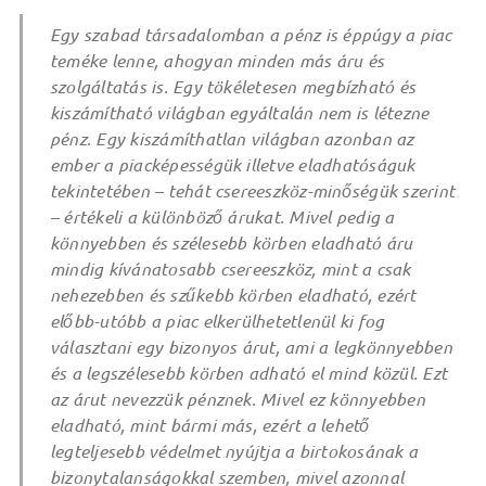
Egy szabad társadalomban a pénz is éppúgy a piac
teméke lenne, ahogyan minden más áru és
szolgáltatás is. Egy tökéletesen megbízható és
kiszámítható világban egyáltalán nem is létezne
pénz. Egy kiszámíthatlan világban azonban az
ember a piacképességük illetve eladhatóságuk
tekintetében – tehát csereeszköz-minőségük szerint
– értékeli a különböző árukat. Mivel pedig a
könnyebben és szélesebb körben eladható áru
mindig kívánatosabb csereeszköz, mint a csak
nehezebben és szűkebb körben eladható, ezért
előbb-utóbb a piac elkerülhetetlenül ki fog
választani egy bizonyos árut, ami a legkönnyebben
és a legszélesebb körben adható el mind közül. Ezt
az árut nevezzük pénznek. Mivel ez könnyebben
eladható, mint bármi más, ezért a lehető
legteljesebb védelmet nyújtja a birtokosának a
bizonytalanságokkal szemben, mivel azonnal