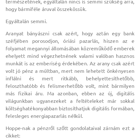
természetének, egyáltalán nincs is semmi szükség arra,
hogy bármiféle áruval összekössük.
Egyáltalán semmi.
Aranyat bányászni csak azért, hogy aztán egy bank
széfjében porosodjon, óriási pazarlás, hiszen az e
folyamat megannyi állomásában közreműködő emberek
ehelyett mind végezhetnének valami valóban hasznos
munkát is az emberiség érdekében. Az arany csak azért
volt jó pénz a múltban, mert nem lehetett önkényesen
inflálni és mert ritkább, behelyettesíthetőbb,
feloszthatóbb és felismerhetőbb volt, mint bármilyen
más fizikai áru. Ma azonban, ebben az új, digitális
világunkban ugyanezeket a feltételeket már sokkal
költséghatékonyabban biztosíthatjuk digitális formában,
felesleges energiapazarlás nélkül.
Hoppe-nak a pénzről szőtt gondolataival zárnám ezt a
cikket: