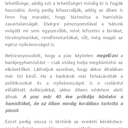
lehetősége, addig ezt a lehetőséget mindig ki is fogják
használni. Amíg pedig kihasználják, addig az állam is
fenn fog maradni, hogy biztosítsa a hamisítás
zavartalanságát. Elvégre pénznyomdával a hátunk
mögött mi sem egyszerűbb, mint lefizetni a bírókat,
törvényhozókat, rendfenntartókat, sőt, még magát az
egész nyilvánosságot is.
Bebizonyosodott, hogy a piac képtelen
megelőzni
a
bankjegyhamisítást – csak utólag tudja megbüntetni az
elkövetőket. Láthatjuk azonban, hogy akkor általában
már túl késő. Ha a bankárok már felvásárolták a
politikusokat és a nyilvánosságot is a csalárdul
előállított dollárjaikkal, akkor állami védelem alatt
állnak.
A piac már 40 éve próbálja büntetni a
hamisítókat, de az állam mindig kordában tartotta a
piacot.
Ezzel pedig vissza is tértünk az eredeti kérdéshez: