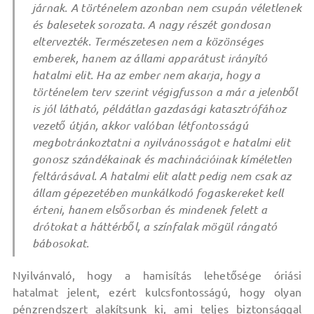
járnak. A történelem azonban nem csupán véletlenek
és balesetek sorozata. A nagy részét gondosan
eltervezték. Természetesen nem a közönséges
emberek, hanem az állami apparátust irányító
hatalmi elit. Ha az ember nem akarja, hogy a
történelem terv szerint végigfusson a már a jelenből
is jól látható, példátlan gazdasági katasztrófához
vezető útján, akkor valóban létfontosságú
megbotránkoztatni a nyilvánosságot e hatalmi elit
gonosz szándékainak és machinációinak kíméletlen
feltárásával. A hatalmi elit alatt pedig nem csak az
állam gépezetében munkálkodó fogaskereket kell
érteni, hanem elsősorban és mindenek felett a
drótokat a háttérből, a színfalak mögül rángató
bábosokat.
Nyilvánvaló, hogy a hamisítás lehetősége óriási
hatalmat jelent, ezért kulcsfontosságú, hogy olyan
pénzrendszert alakítsunk ki, ami teljes biztonsággal