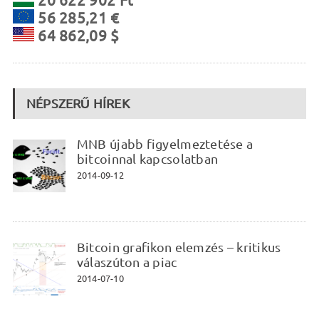
20 622 902 Ft
56 285,21 €
64 862,09 $
NÉPSZERŰ HÍREK
MNB újabb figyelmeztetése a
bitcoinnal kapcsolatban
2014-09-12
Bitcoin grafikon elemzés – kritikus
válaszúton a piac
2014-07-10