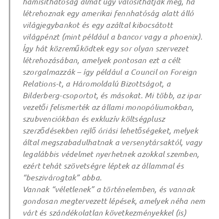
hamisíthatóság álmát úgy valósíthatják meg, ha
létrehoznak egy amerikai fennhatóság alatt álló
világjegybankot és egy azáltal kibocsátott
világpénzt (mint például a bancor vagy a phoenix).
Így hát közreműködtek egy sor olyan szervezet
létrehozásában, amelyek pontosan ezt a célt
szorgalmazzák – így például a Council on Foreign
Relations-t, a Háromoldalú Bizottságot, a
Bilderberg-csoportot, és másokat. Mi több, az ipar
vezetői felismerték az állami monopóliumokban,
szubvenciókban és exkluzív költségplusz
szerződésekben rejlő óriási lehetőségeket, melyek
által megszabadulhatnak a versenytársaktól, vagy
legalábbis védelmet nyerhetnek azokkal szemben,
ezért tehát szövetségre léptek az állammal és
“beszivárogtak” abba.
Vannak “véletlenek” a történelemben, és vannak
gondosan megtervezett lépések, amelyek néha nem
várt és szándékolatlan következményekkel (is)