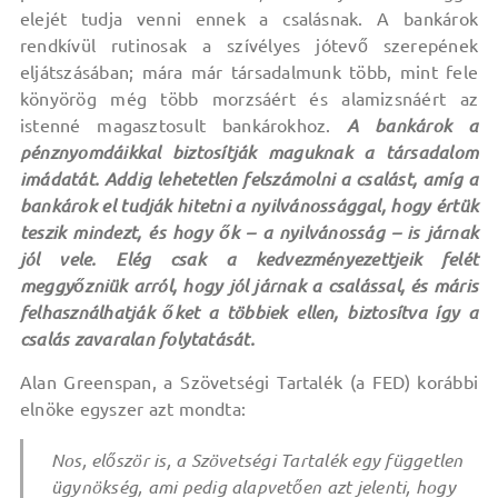
elejét tudja venni ennek a csalásnak. A bankárok
rendkívül rutinosak a szívélyes jótevő szerepének
eljátszásában; mára már társadalmunk több, mint fele
könyörög még több morzsáért és alamizsnáért az
istenné magasztosult bankárokhoz.
A bankárok a
pénznyomdáikkal biztosítják maguknak a társadalom
imádatát. Addig lehetetlen felszámolni a csalást, amíg a
bankárok el tudják hitetni a nyilvánossággal, hogy értük
teszik mindezt, és hogy ők – a nyilvánosság – is járnak
jól vele. Elég csak a kedvezményezettjeik felét
meggyőzniük arról, hogy jól járnak a csalással, és máris
felhasználhatják őket a többiek ellen, biztosítva így a
csalás zavaralan folytatását.
Alan Greenspan, a Szövetségi Tartalék (a FED) korábbi
elnöke egyszer azt mondta:
Nos, először is, a Szövetségi Tartalék egy független
ügynökség, ami pedig alapvetően azt jelenti, hogy