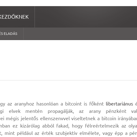
KEZDŐKNEK
ÉS ELADÁS
gy az aranyhoz hasonlóan a bitcoint is főként
libertariánus
é
ági elvek mentén propagálják, az arany pénzként va
ei mégis jelentős ellenszenvvel viseltetnek a bitcoin irányába
ban ez kizárólag abból fakad, hogy félreértelmezik az oly
t, mint például az érték szubjektív elmélete, vagy épp a pé