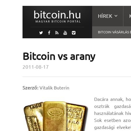
HÍREK
BITCOIN VÁSÁRLÁS 
Bitcoin vs arany
2011-08-17
Szerző:
Vitalik Buterin
Dacára annak, ho
osztrák gazdas
használatának hív
Sok esetben azon
gazdasági elveke