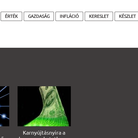
ÉRTÉK
GAZDASÁG
INFLÁCIÓ
KERESLET
KÉSZLET
Karnyújtásnyira a