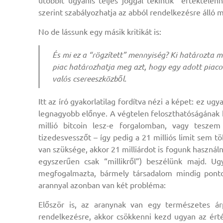
utóbbit ugyanis teljes joggal tekintik “értéktele
szerint szabályozhatja az abból rendelkezésre álló 
No de lássunk egy másik kritikát is:
És mi ez a “rögzített” mennyiség? Ki határozta
piac határozhatja meg azt, hogy egy adott piaco
valós csereeszközből.
Itt az író gyakorlatilag fordítva nézi a képet: ez ug
legnagyobb előnye. A végtelen feloszthatóságának
millió bitcoin lesz-e forgalomban, vagy tesze
tizedesvesszőt – így pedig a 21 milliós limit sem 
van szüksége, akkor 21 milliárdot is fogunk használn
egyszerűen csak “millikről”) beszélünk majd. U
megfogalmazta, bármely társadalom mindig ponto
arannyal azonban van két probléma:
Először is, az aranynak van egy természetes ár
rendelkezésre, akkor csökkenni kezd ugyan az érté