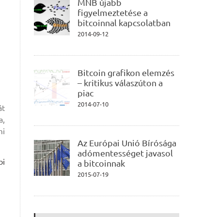
MNB újabb
figyelmeztetése a
bitcoinnal kapcsolatban
2014-09-12
Bitcoin grafikon elemzés
– kritikus válaszúton a
piac
2014-07-10
át
a,
mi
Az Európai Unió Bírósága
adómentességet javasol
bi
a bitcoinnak
2015-07-19