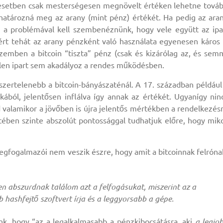
esetben csak mesterségesen megnövelt értéken lehetne tová
határozná meg az arany (mint pénz) értékét. Ha pedig az ara
l a problémával kell szembenéznünk, hogy vele együtt az ipa
ezért tehát az arany pénzként való használata egyenesen káros 
zemben a bitcoin “tiszta” pénz (csak és kizárólag az, és sem
etlen ipart sem akadályoz a rendes működésben.
zertelenebb a bitcoin-bányászaténál. A 17. században például
ából, jelentősen inflálva így annak az értékét. Ugyanígy nin
valamikor a jövőben is újra jelentős mértékben a rendelkezés
tében szinte abszolút pontossággal tudhatjuk előre, hogy mik
megfogalmazói nem veszik észre, hogy amit a bitcoinnak felróna
en abszurdnak találom azt a felfogásukat, miszerint az a
 hashfejtő szoftvert írja és a leggyorsabb a gépe.
k, hogy “az a legalkalmasabb a pénzkibocsátásra, aki
a legjo