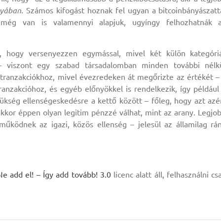
nyában
. Számos kifogást hoznak fel ugyan a bitcoinbányászatt
még van is valamennyi alapjuk, ugyíngy felhozhatnák 
, hogy versenyezzen egymással, mivel két külön kategóri
 – viszont egy szabad társadalomban minden további nélk
 tranzakciókhoz, mivel évezredeken át megőrizte az értékét –
anzakcióhoz, és egyéb előnyökkel is rendelkezik, így például
kség ellenségeskedésre a kettő között – főleg, hogy azt azé
, akkor éppen olyan legitim pénzzé válhat, mint az arany. Legjo
működnek az igazi, közös ellenség – jelesül az államilag rá
add el! – Így add tovább! 3.0
licenc alatt áll, felhasználni cs