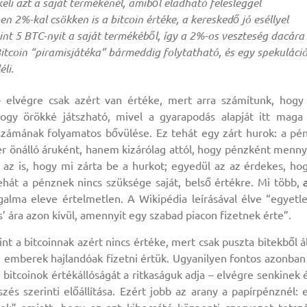
ékeli azt a saját termékénél, amiből eladható felesleggel
en 2%-kal csökken is a bitcoin értéke, a kereskedő jó eséllyel
mint 5 BTC-nyit a saját termékéből, így a 2%-os veszteség dacára
 Bitcoin “piramisjátéka” bármeddig folytatható, és egy spekuláci
éli.
– elvégre csak azért van értéke, mert arra számítunk, hogy
hogy örökké játszható, mivel a gyarapodás alapját itt maga
zámának folyamatos bővülése. Ez tehát egy zárt hurok: a pé
r önálló áruként, hanem kizárólag attól, hogy pénzként menny
 az is, hogy mi zárta be a hurkot; egyedül az az érdekes, ho
tehát a pénznek nincs szüksége saját, belső értékre. Mi több,
galma eleve értelmetlen. A Wikipédia leírásával élve “egyetl
’ ára azon kívül, amennyit egy szabad piacon fizetnek érte”.
int a bitcoinnak azért nincs értéke, mert csak puszta bitekből ál
z emberek hajlandóak fizetni értük. Ugyanilyen fontos azonban
 a bitcoinok értékállóságát a ritkaságuk adja – elvégre senkinek 
s szerinti előállítása. Ezért jobb az arany a papírpénznél: 