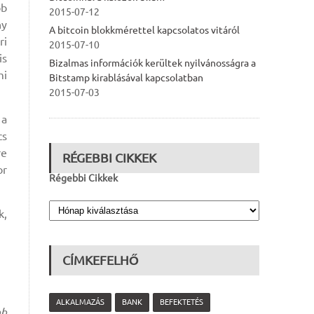
bb
2015-07-12
ny
A bitcoin blokkmérettel kapcsolatos vitáról
ri
2015-07-10
is
Bizalmas információk kerültek nyilvánosságra a
mi
Bitstamp kirablásával kapcsolatban
2015-07-03
 a
cs
re
RÉGEBBI CIKKEK
or
Régebbi Cikkek
k,
CÍMKEFELHŐ
ALKALMAZÁS
BANK
BEFEKTETÉS
bb