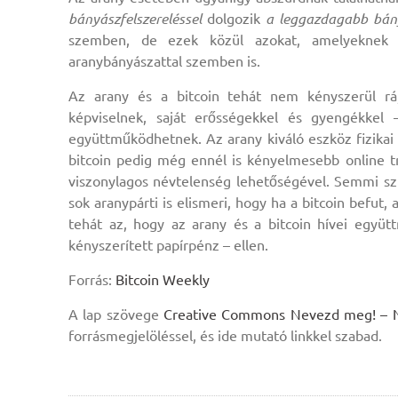
bányászfelszereléssel
dolgozik
a leggazdagabb bá
szemben, de ezek közül azokat, amelyeknek 
aranybányászattal szemben is.
Az arany és a bitcoin tehát nem kényszerül rá
képviselnek, saját erősségekkel és gyengékkel
együttműködhetnek. Az arany kiváló eszköz fizikai
bitcoin pedig még ennél is kényelmesebb online tr
viszonylagos névtelenség lehetőségével. Semmi szü
sok aranypárti is elismeri, hogy ha a bitcoin befut
tehát az, hogy az arany és a bitcoin hívei együtt
kényszerített papírpénz – ellen.
Forrás:
Bitcoin Weekly
A lap szövege
Creative Commons Nevezd meg! – Ne 
forrásmegjelöléssel, és ide mutató linkkel szabad.