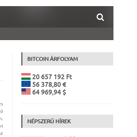
BITCOIN ÁRFOLYAM
20 657 192 Ft
56 378,80 €
64 969,94 $
s
ló
n.
NÉPSZERŰ HÍREK
an
nz