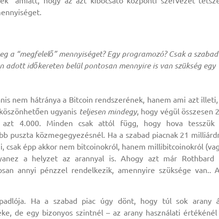
nnek” amiatt, hogy az azt kibocsátó központi szervezet tetsz
mennyiséget.
 meg a “megfelelő” mennyiséget? Egy programozó? Csak a szabad
n adott időkereten belül pontosan mennyire is van szükség egy
yanis nem hátránya a Bitcoin rendszerének, hanem ami azt illeti,
 köszönhetően ugyanis
teljesen mindegy
, hogy végül összesen 
m azt 4.000. Minden csak attól függ, hogy hova tesszük
több puszta közmegegyezésnél. Ha a szabad piacnak 21 milliárd
i, csak épp akkor nem bitcoinokról, hanem millibitcoinokról (va
gyanez a helyzet az arannyal is. Ahogy azt már Rothbard 
san annyi pénzzel rendelkezik, amennyire szüksége van.. 
padlója. Ha a szabad piac úgy dönt, hogy túl sok arany á
ke, de egy bizonyos szintnél – az arany használati értékénél