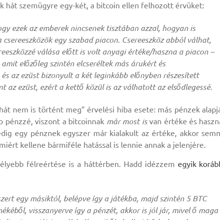
 hát szemügyre egy-két, a bitcoin ellen felhozott érvüket:
hogy ezek az emberek nincsenek tisztában azzal, hogyan is
a csereeszközök egy szabad piacon. Csereeszköz abból válhat,
eeszközzé válása előtt is volt anyagi értéke/haszna a piacon –
 amit előzőleg szintén elcseréltek más árukért és
és az ezüst bizonyult a két leginkább előnyben részesített
 az ezüst, ezért a kettő közül is az válhatott az elsődlegessé.
hát nem is történt meg” érvelési hiba esete: más pénzek alapj
b pénzzé, viszont a bitcoinnak
már most is
van értéke és haszn
edig egy pénznek egyszer már kialakult az értéke, akkor sem
ért kellene bármiféle hatással is lennie annak a jelenjére.
élyebb félreértése is a háttérben. Hadd idézzem
egyik koráb
ert egy másiktól, belépve így a játékba, majd szintén 5 BTC
kéből, visszanyerve így a pénzét, akkor is jól jár, mivel ő maga