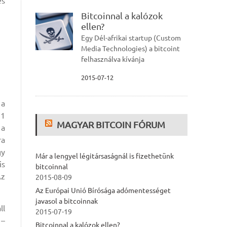
és
Bitcoinnal a kalózok
ellen?
Egy Dél-afrikai startup (Custom
Media Technologies) a bitcoint
felhasználva kívánja
2015-07-12
 a
21
MAGYAR BITCOIN FÓRUM
 a
ra
gy
Már a lengyel légitársaságnál is fizethetünk
is
bitcoinnal
Az
2015-08-09
Az Európai Unió Bírósága adómentességet
javasol a bitcoinnak
ll
2015-07-19
 –
Bitcoinnal a kalózok ellen?