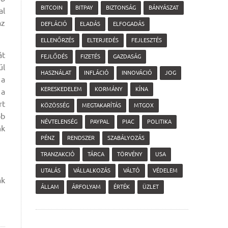
BITCOIN
BITPAY
BIZTONSÁG
BÁNYÁSZAT
al
az
DEFLÁCIÓ
ELADÁS
ELFOGADÁS
ELLENŐRZÉS
ELTERJEDÉS
FEJLESZTÉS
át
FEJLŐDÉS
FIZETÉS
GAZDASÁG
ül
HASZNÁLAT
INFLÁCIÓ
INNOVÁCIÓ
JOG
 a
KERESKEDELEM
KORMÁNY
KÍNA
 a
rt
KÖZÖSSÉG
MEGTAKARÍTÁS
MTGOX
bb
NÉVTELENSÉG
PAYPAL
PIAC
POLITIKA
nk
PÉNZ
RENDSZER
SZABÁLYOZÁS
TRANZAKCIÓ
TÁRCA
TÖRVÉNY
USA
UTALÁS
VÁLLALKOZÁS
VÁLTÓ
VÉDELEM
ak
ÁLLAM
ÁRFOLYAM
ÉRTÉK
ÜZLET