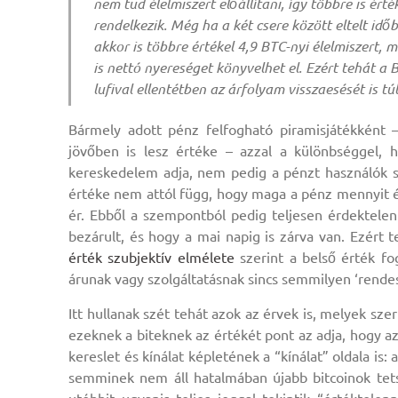
nem tud élelmiszert előállítani, így többre is ért
rendelkezik. Még ha a két csere között eltelt időb
akkor is többre értékel 4,9 BTC-nyi élelmiszert, 
is nettó nyereséget könyvelhet el. Ezért tehát a
lufival ellentétben az árfolyam visszaesését is túl
Bármely adott pénz felfogható piramisjátékként 
jövőben is lesz értéke – azzal a különbséggel, 
kereskedelem adja, nem pedig a pénzt használók s
értéke nem attól függ, hogy maga a pénz mennyit é
ér. Ebből a szempontból pedig teljesen érdektelen
bezárult, és hogy a mai napig is zárva van. Ezért 
érték szubjektív elmélete
szerint a belső érték fo
árunak vagy szolgáltatásnak sincs semmilyen ‘rendes
Itt hullanak szét tehát azok az érvek is, melyek szer
ezeknek a biteknek az értékét pont az adja, hogy a
kereslet és kínálat képletének a “kínálat” oldala is:
semminek nem áll hatalmában újabb bitcoinok tetszé