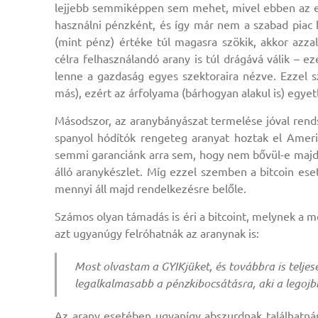
lejjebb semmiképpen sem mehet, mivel ebben az 
használni pénzként, és így már nem a szabad piac 
(mint pénz) értéke túl magasra szökik, akkor azza
célra felhasználandó arany is túl drágává válik – 
lenne a gazdaság egyes szektoraira nézve. Ezzel s
más), ezért az árfolyama (bárhogyan alakul is) egy
Másodszor, az aranybányászat termelése jóval rends
spanyol hódítók rengeteg aranyat hoztak el Amerik
semmi garanciánk arra sem, hogy nem bővül-e majd 
álló aranykészlet. Míg ezzel szemben a bitcoin ese
mennyi áll majd rendelkezésre belőle.
Számos olyan támadás is éri a bitcoint, melynek a 
azt ugyanúgy felróhatnák az aranynak is:
Most olvastam a GYIKjüket, és továbbra is teljes
legalkalmasabb a pénzkibocsátásra, aki a legojbb
Az arany esetében ugyanígy abszurdnak találhatnán