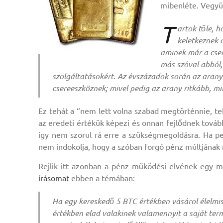
mibenléte. Vegyük
T
artok tőle, 
keletkeznek 
aminek már a cser
más szóval abból,
szolgáltatásokért. Az évszázadok során az arany 
csereeszköznek; mivel pedig az arany ritkább, mint
Ez tehát a “nem lett volna szabad megtörténnie, te
az eredeti értékük képezi és onnan fejlődnek továb
így nem szorul rá erre a szükségmegoldásra. Ha p
nem indokolja, hogy a szóban forgó pénz múltjának mi
Rejlik itt azonban a pénz működési elvének egy m
írásomat
ebben a témában:
Ha egy kereskedő 5 BTC értékben vásárol élelmisz
értékben elad valakinek valamennyit a saját termé