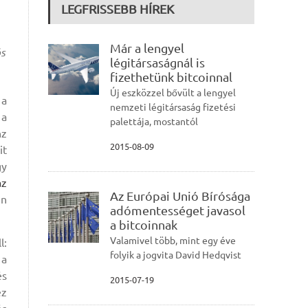
LEGFRISSEBB HÍREK
Már a lengyel
ós
légitársaságnál is
fizethetünk bitcoinnal
Új eszközzel bővült a lengyel
 a
nemzeti légitársaság fizetési
 a
palettája, mostantól
nz
2015-08-09
it
gy
az
Az Európai Unió Bírósága
en
adómentességet javasol
a bitcoinnak
Valamivel több, mint egy éve
l:
folyik a jogvita David Hedqvist
 a
és
2015-07-19
ez