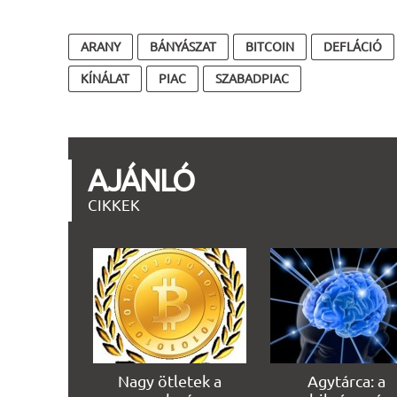
ARANY
BÁNYÁSZAT
BITCOIN
DEFLÁCIÓ
KÍNÁLAT
PIAC
SZABADPIAC
AJÁNLÓ
CIKKEK
Nagy ötletek a
Agytárca: a